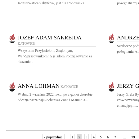
Konserwatora Zabytków, jest dla środowiska...
pożegnaliśmy n
JÓZEF ADAM SAKREJDA
ANDRZE
KATOWICE
Serdeczne podz
Wszystkim Przyjaciołom, Znajomym,
pożegnaniu An
Współpracownikom i Sąsiadom Podziękowanie za
okazanie...
ANNA LOHMAN
JERZY 
KATOWICE
W dniu 2 września 2022 roku, po ciężkiej chorobie
Jerzy Grela B
odeszła nasza najukochańsza Żona i Mamunia...
zrównoważon
emanującym...
« poprzednie
1
2
3
4
5
6
7
...
79