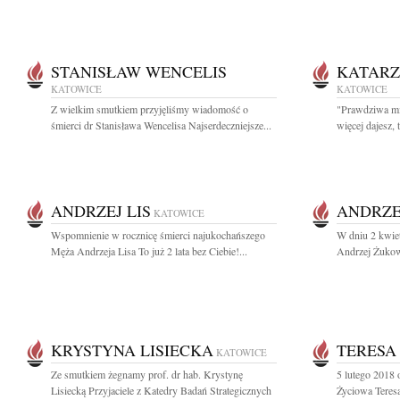
STANISŁAW WENCELIS
KATAR
KATOWICE
KATOWICE
Z wielkim smutkiem przyjęliśmy wiadomość o
"Prawdziwa mił
śmierci dr Stanisława Wencelisa Najserdeczniejsze...
więcej dajesz, t
ANDRZEJ LIS
ANDRZE
KATOWICE
Wspomnienie w rocznicę śmierci najukochańszego
W dniu 2 kwiet
Męża Andrzeja Lisa To już 2 lata bez Ciebie!...
Andrzej Żukow
KRYSTYNA LISIECKA
TERESA
KATOWICE
Ze smutkiem żegnamy prof. dr hab. Krystynę
5 lutego 2018 
Lisiecką Przyjaciele z Katedry Badań Strategicznych
Życiowa Teresa 