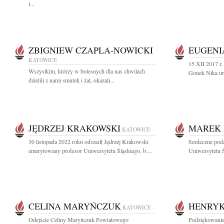
i...
ZBIGNIEW CZAPLA-NOWICKI
EUGENI
KATOWICE
15 XII 2017 r.
Wszystkim, którzy w bolesnych dla nas chwilach
Gonek Nika ur.
dzielili z nami smutek i żal, okazali...
JĘDRZEJ KRAKOWSKI
MAREK 
KATOWICE
30 listopada 2022 roku odszedł Jędrzej Krakowski
Serdeczne pod
emerytowany profesor Uniwersytetu Śląskiego, b....
Uniwersytetu Ś
CELINA MARYŃCZUK
HENRY
KATOWICE
Odejście Celiny Maryńczuk Powiatowego
Podziękowanie 