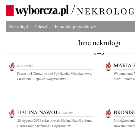
Nekrologi
Odeszli
Poradnik pogrzebowy
Inne nekrologi
MARIA 
KATOWICE
Prezesowi Chorzowskiej Spółdzielni Mieszkaniowej
Wspomnienie Wł
i Radnemu Sejmiku Województwa...
Marii Pittner w
HALINA NAWÓJ
BRONIS
KRAKÓW
20 stycznia 2024 roku odeszła Halina Nawój z domu
Podziękowanie
Barnaś mgr psychologii Pogrążona w...
słowami otuchy 