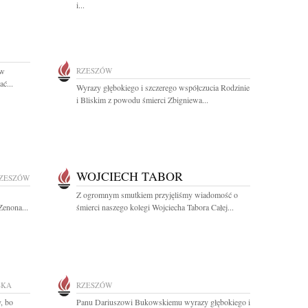
i...
 w
RZESZÓW
ć...
Wyrazy głębokiego i szczerego współczucia Rodzinie
i Bliskim z powodu śmierci Zbigniewa...
WOJCIECH TABOR
ZESZÓW
Z ogromnym smutkiem przyjęliśmy wiadomość o
Zenona...
śmierci naszego kolegi Wojciecha Tabora Całej...
SKA
RZESZÓW
, bo
Panu Dariuszowi Bukowskiemu wyrazy głębokiego i