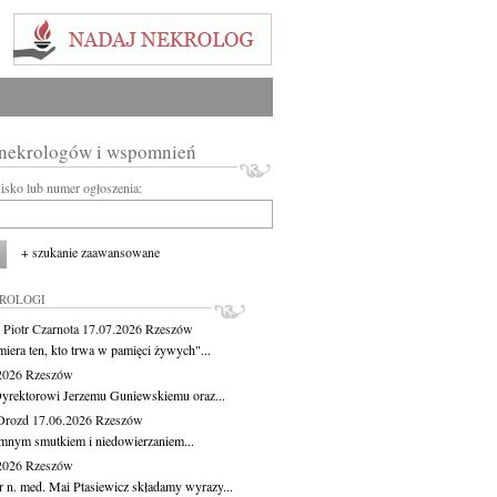
 nekrologów i wspomnień
wisko lub numer ogłoszenia:
+ szukanie zaawansowane
KROLOGI
 Piotr Czarnota
17.07.2026
Rzeszów
miera ten, kto trwa w pamięci żywych"...
.2026
Rzeszów
yrektorowi Jerzemu Guniewskiemu oraz...
Drozd
17.06.2026
Rzeszów
mnym smutkiem i niedowierzaniem...
.2026
Rzeszów
r n. med. Mai Ptasiewicz składamy wyrazy...