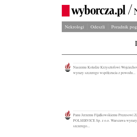
Nekrologi
Odeszli
Poradnik po
Naszemu Koledze Krzysztofowi Wojciech
wyrazy szczerego współczucia z powodu...
Panu Jerzemu Fijałkowskiemu Prezesowi Z
POLSERVICE Sp. z o.o. Warszawa wyrazy
szczerego...