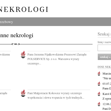
grzebowy
Inne nekrologi
Szukaj
Imię i naz
owskiemu
Panu Jerzemu Fijałkowskiemu Prezesowi Zarządu
POLSERVICE Sp. z o.o. Warszawa wyrazy
szczerego...
INNE NE
Marcin
"Nie u
03.07
Panu D
arządu
Pani Małgorzacie Kokoszce wyrazy szczerego
Karol 
współczucia i słowa wsparcia w tych trudnych...
Z ogro
12.06
Pani D