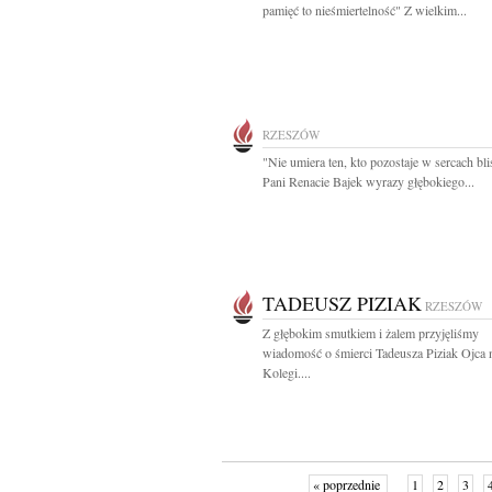
pamięć to nieśmiertelność" Z wielkim...
RZESZÓW
"Nie umiera ten, kto pozostaje w sercach bli
Pani Renacie Bajek wyrazy głębokiego...
TADEUSZ PIZIAK
RZESZÓW
Z głębokim smutkiem i żalem przyjęliśmy
wiadomość o śmierci Tadeusza Piziak Ojca 
Kolegi....
« poprzednie
1
2
3