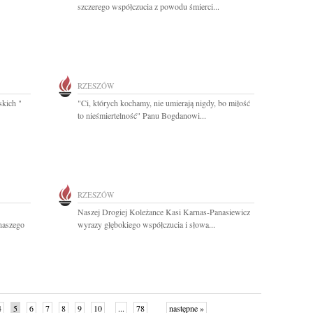
szczerego współczucia z powodu śmierci...
RZESZÓW
skich "
"Ci, których kochamy, nie umierają nigdy, bo miłość
to nieśmiertelność" Panu Bogdanowi...
RZESZÓW
Naszej Drogiej Koleżance Kasi Karnas-Panasiewicz
naszego
wyrazy głębokiego współczucia i słowa...
4
5
6
7
8
9
10
...
78
następne »