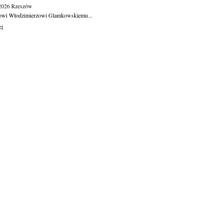
.2026
Rzeszów
owi Włodzimierzowi Glamkowskiemu...
ej