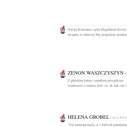
Naszej Koleżance, sędzi Magdalenie Kocój
związku ze śmiercią Taty pragniemy przekaza
ZENON WASZCZYSZYN
R
Z głębokim żalem i smutkiem przyjęliśmy
wiadomość o śmierci prof. zw. dr. hab. inż. 
HELENA GROBEL
CAŁA POL
"Nie umierają nigdy ci, o których pamiętamy