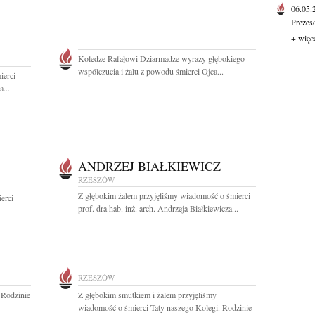
06.05
Prezes
+ więc
Koledze Rafałowi Dziarmadze wyrazy głębokiego
współczucia i żalu z powodu śmierci Ojca...
ierci
...
ANDRZEJ BIAŁKIEWICZ
RZESZÓW
Z głębokim żalem przyjęliśmy wiadomość o śmierci
erci
prof. dra hab. inż. arch. Andrzeja Białkiewicza...
RZESZÓW
 Rodzinie
Z głębokim smutkiem i żalem przyjęliśmy
wiadomość o śmierci Taty naszego Kolegi. Rodzinie