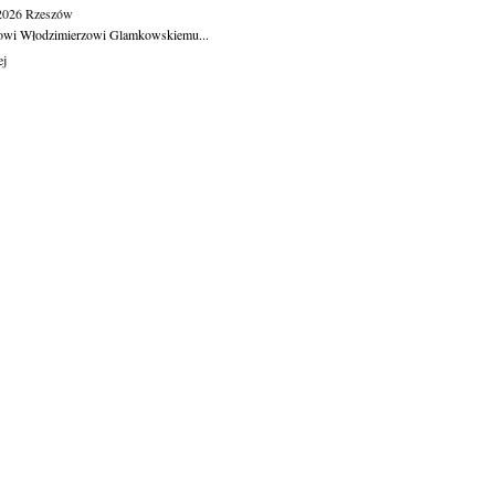
.2026
Rzeszów
owi Włodzimierzowi Glamkowskiemu...
ej