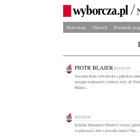
Nekrologi
Odeszli
Poradnik po
PIOTR BLAJER
RZESZÓW
Naczelna Rada Adwokacka z głębokim żal
przyjęła wiadomość o śmierci Adw. dr. Piot
Blajera...
RZESZÓW
Koledze Marianowi Mitałowi wyrazy głębo
współczucia i żalu z powodu śmierci Taty...