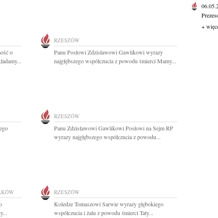
06.05
Prezes
+ więc
RZESZÓW
ość o
Panu Posłowi Zdzisławowi Gawlikowi wyrazy
ładamy...
najgłębszego współczucia z powodu śmierci Mamy...
RZESZÓW
iego
Panu Zdzisławowi Gawlikowi Posłowi na Sejm RP
wyrazy najgłębszego współczucia z powodu...
AKÓW
RZESZÓW
o
Koledze Tomaszowi Sarwie wyrazy głębokiego
y...
współczucia i żalu z powodu śmierci Taty...