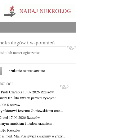
 nekrologów i wspomnień
wisko lub numer ogłoszenia:
+ szukanie zaawansowane
KROLOGI
 Piotr Czarnota
17.07.2026
Rzeszów
miera ten, kto trwa w pamięci żywych"...
.2026
Rzeszów
yrektorowi Jerzemu Guniewskiemu oraz...
Drozd
17.06.2026
Rzeszów
mnym smutkiem i niedowierzaniem...
.2026
Rzeszów
r n. med. Mai Ptasiewicz składamy wyrazy...