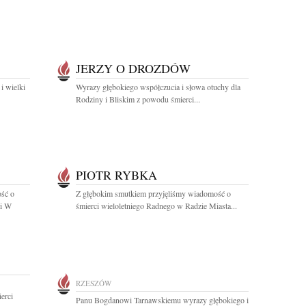
JERZY O DROZDÓW
i wielki
Wyrazy głębokiego współczucia i słowa otuchy dla
Rodziny i Bliskim z powodu śmierci...
PIOTR RYBKA
ość o
Z głębokim smutkiem przyjęliśmy wiadomość o
ki W
śmierci wieloletniego Radnego w Radzie Miasta...
RZESZÓW
erci
Panu Bogdanowi Tarnawskiemu wyrazy głębokiego i