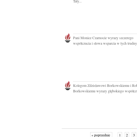
Taty...
Pani Monice Czarnocie wyrazy szczerego
współczucia i słowa wsparcia w tych trudny
Kolegom Zdzisławowi Borkowskiemu i Ro
Borkowskiemu wyrazy głębokiego współczuc
« poprzednie
1
2
3