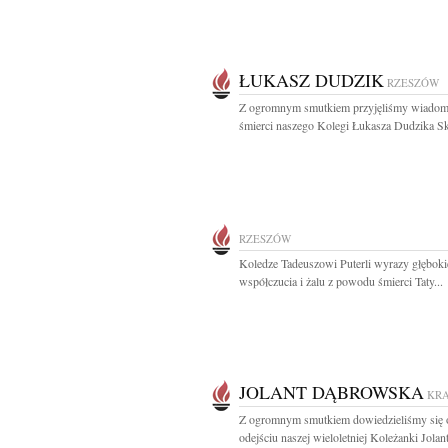
ŁUKASZ DUDZIK
RZESZÓW
Z ogromnym smutkiem przyjęliśmy wiadom
śmierci naszego Kolegi Łukasza Dudzika Sk
RZESZÓW
Koledze Tadeuszowi Puterli wyrazy głębok
współczucia i żalu z powodu śmierci Taty...
JOLANT DĄBROWSKA
KR
Z ogromnym smutkiem dowiedzieliśmy się 
odejściu naszej wieloletniej Koleżanki Jolant