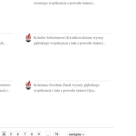
szczerego współczucia z powodu śmierci...
Koledze Sebastianowi Kwiatkowskiemu wyrazy
ch...
głębokiego współczucia i żalu z powodu śmierci...
bertowi
Koleżance Ewelinie Żurek wyrazy głębokiego
ia i...
współczucia i żalu z powodu śmierci Ojca...
4
5
6
7
8
9
...
78
następne »