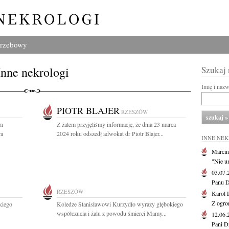
grzebowy
Inne nekrologi
Szukaj
Imię i naz
PIOTR BLAJER
RZESZÓW
em
Z żalem przyjęliśmy informację, że dnia 23 marca
ra
2024 roku odszedł adwokat dr Piotr Blajer...
INNE NE
Marcin
"Nie u
03.07
Panu D
RZESZÓW
Karol 
Z ogro
kiego
Koledze Stanisławowi Kurzydło wyrazy głębokiego
współczucia i żalu z powodu śmierci Mamy...
12.06
Pani D