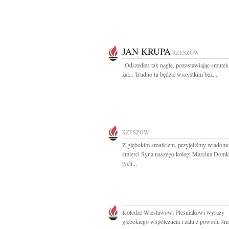
JAN KRUPA
RZESZÓW
"Odszedłeś tak nagle, pozostawiając smutek 
żal... Trudno tu będzie wszystkim bez...
RZESZÓW
Z głębokim smutkiem, przyjęliśmy wiadom
śmierci Syna naszego kolegi Marcina Dom
tych...
Koledze Wiesławowi Pleśniakowi wyrazy
głębokiego współczucia i żalu z powodu śmi