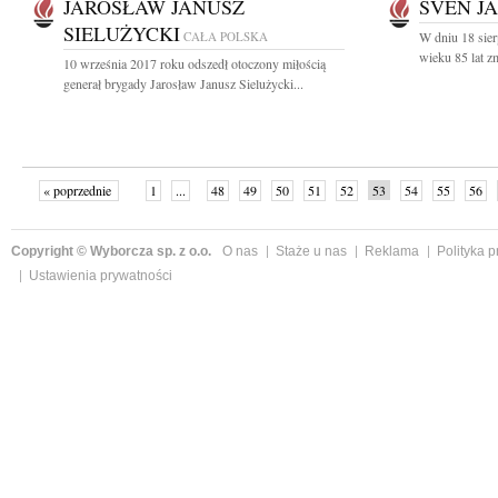
JAROSŁAW JANUSZ
SVEN J
SIELUŻYCKI
CAŁA POLSKA
W dniu 18 sie
wieku 85 lat z
10 września 2017 roku odszedł otoczony miłością
generał brygady Jarosław Janusz Sielużycki...
« poprzednie
1
...
48
49
50
51
52
53
54
55
56
»
Copyright © Wyborcza sp. z o.o.
O nas
Staże u nas
Reklama
Polityka 
Ustawienia prywatności