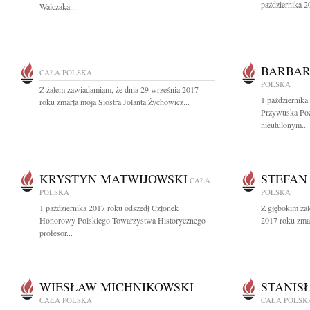
października 2
Walczaka...
BARBA
CAŁA POLSKA
POLSKA
Z żalem zawiadamiam, że dnia 29 września 2017
1 października
roku zmarła moja Siostra Jolanta Żychowicz...
Przywuska Poz
nieutulonym...
KRYSTYN MATWIJOWSKI
STEFAN
CAŁA
POLSKA
POLSKA
1 października 2017 roku odszedł Członek
Z głębokim ża
Honorowy Polskiego Towarzystwa Historycznego
2017 roku zmar
profesor...
WIESŁAW MICHNIKOWSKI
STANIS
CAŁA POLSKA
CAŁA POLSK