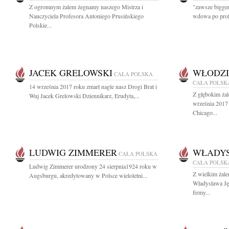
Z ogromnym żalem żegnamy naszego Mistrza i
"zawsze bigger
Nauczyciela Profesora Antoniego Prusińskiego
wdowa po prof
Polskie...
JACEK GRELOWSKI
WŁODZI
CAŁA POLSKA
CAŁA POLSK
14 września 2017 roku zmarł nagle nasz Drogi Brat i
Z głębokim ża
Wuj Jacek Grelowski Dziennikarz, Erudyta,...
września 2017
Chicago...
LUDWIG ZIMMERER
WŁADYS
CAŁA POLSKA
CAŁA POLSK
Ludwig Zimmerer urodzony 24 sierpnia1924 roku w
Z wielkim żal
Augsburgu, akredytowany w Polsce wieloletni...
Władysława Ję
firmy...