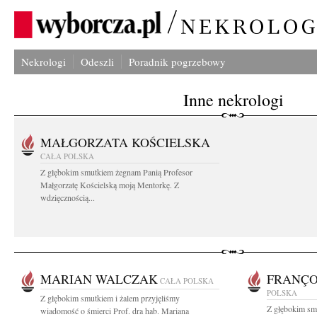
Nekrologi
Odeszli
Poradnik pogrzebowy
Inne nekrologi
MAŁGORZATA KOŚCIELSKA
CAŁA POLSKA
Z głębokim smutkiem żegnam Panią Profesor
Małgorzatę Kościelską moją Mentorkę. Z
wdzięcznością...
MARIAN WALCZAK
FRANÇO
CAŁA POLSKA
POLSKA
Z głębokim smutkiem i żalem przyjęliśmy
Z głębokim sm
wiadomość o śmierci Prof. dra hab. Mariana