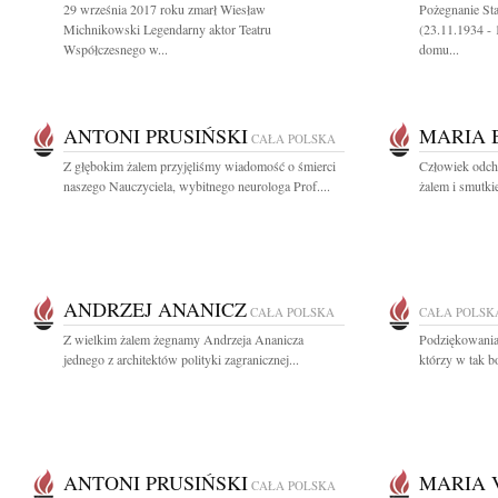
29 września 2017 roku zmarł Wiesław
Pożegnanie St
Michnikowski Legendarny aktor Teatru
(23.11.1934 -
Współczesnego w...
domu...
ANTONI PRUSIŃSKI
MARIA 
CAŁA POLSKA
Z głębokim żalem przyjęliśmy wiadomość o śmierci
Człowiek odch
naszego Nauczyciela, wybitnego neurologa Prof....
żalem i smutki
ANDRZEJ ANANICZ
CAŁA POLSKA
CAŁA POLSK
Z wielkim żalem żegnamy Andrzeja Ananicza
Podziękowania
jednego z architektów polityki zagranicznej...
którzy w tak b
ANTONI PRUSIŃSKI
MARIA 
CAŁA POLSKA