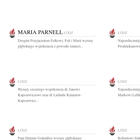
MARIA PARNELL
ŁÓDŹ
ŁÓDŹ
Drogim Przyjaciołom Felkowi, Feli i Marii wyrazy
Najserdecznie
głębokiego współczucia z powodu śmierci...
Prodziekanowi 
ŁÓDŹ
ŁÓDŹ
Wyrazy szczerego współczucia dr. Janowi
Najserdecznie
Kapszewiczowi oraz dr Ludmile Kniaziew-
Markowi Lefik
Kapszewicz...
ŁÓDŹ
ŁÓDŹ
Pani Helenie Gołembce wyrazy głębokiego
Robertowi Siu