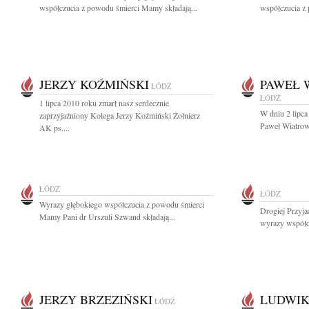
współczucia z powodu śmierci Mamy składają...
współczucia z 
JERZY KOŹMIŃSKI
PAWEŁ 
ŁÓDŹ
ŁÓDŹ
1 lipca 2010 roku zmarł nasz serdecznie
W dniu 2 lipca
zaprzyjaźniony Kolega Jerzy Koźmiński Żołnierz
Paweł Wiatrow
AK ps....
ŁÓDŹ
ŁÓDŹ
Wyrazy głębokiego współczucia z powodu śmierci
Drogiej Przyja
Mamy Pani dr Urszuli Szwand składają...
wyrazy współc
JERZY BRZEZIŃSKI
LUDWIK
ŁÓDŹ