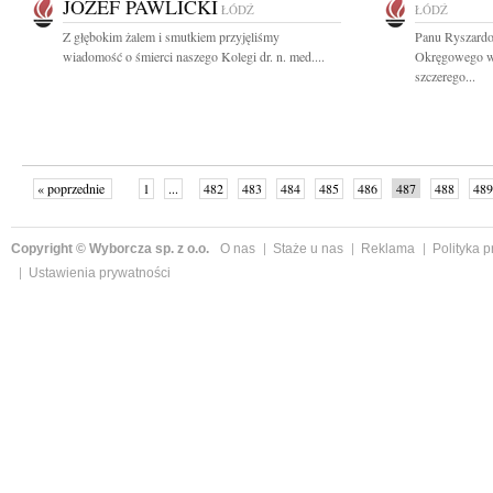
JÓZEF PAWLICKI
ŁÓDŹ
ŁÓDŹ
Z głębokim żalem i smutkiem przyjęliśmy
Panu Ryszard
wiadomość o śmierci naszego Kolegi dr. n. med....
Okręgowego w 
szczerego...
« poprzednie
1
...
482
483
484
485
486
487
488
489
następne »
Copyright © Wyborcza sp. z o.o.
O nas
Staże u nas
Reklama
Polityka 
Ustawienia prywatności