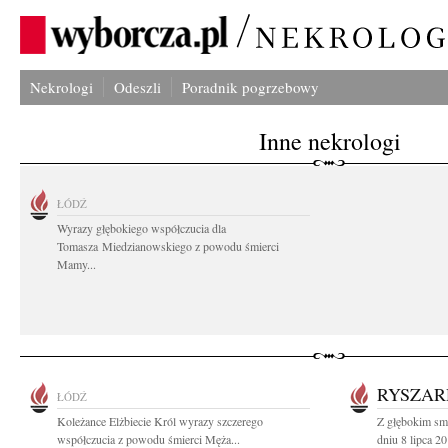
Nekrologi
Odeszli
Poradnik pogrzebowy
Inne nekrologi
ŁÓDŹ
Wyrazy głębokiego współczucia dla
Tomasza Miedzianowskiego z powodu śmierci
Mamy...
RYSZAR
ŁÓDŹ
Koleżance Elżbiecie Król wyrazy szczerego
Z głębokim sm
współczucia z powodu śmierci Męża...
dniu 8 lipca 2