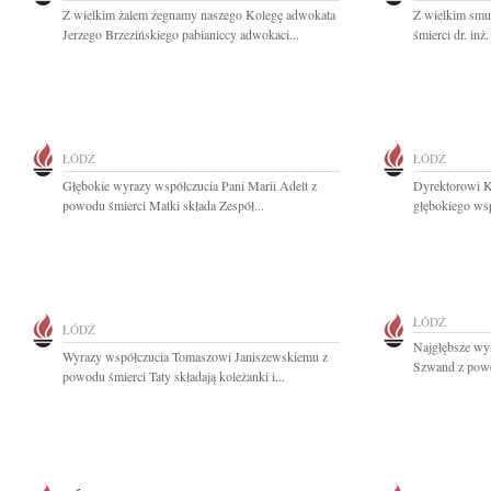
Z wielkim żalem żegnamy naszego Kolegę adwokata
Z wielkim smu
Jerzego Brzezińskiego pabianiccy adwokaci...
śmierci dr. inż
ŁÓDŹ
ŁÓDŹ
Głębokie wyrazy współczucia Pani Marii Adelt z
Dyrektorowi K
powodu śmierci Matki składa Zespół...
głębokiego wsp
ŁÓDŹ
ŁÓDŹ
Najgłębsze wyr
Wyrazy współczucia Tomaszowi Janiszewskiemu z
Szwand z powo
powodu śmierci Taty składają koleżanki i...