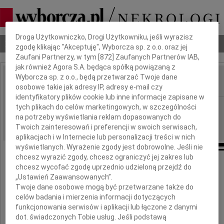
Dbamy o Twoją prywatność
Droga Użytkowniczko, Drogi Użytkowniku, jeśli wyrazisz
Nekrologi
Odeszli
Poradnik pogrzebowy
zgodę klikając "Akceptuję", Wyborcza sp. z o.o. oraz jej
Zaufani Partnerzy, w tym [
872
] Zaufanych Partnerów IAB,
jak również Agora S.A. będąca spółką powiązaną z
Wyborcza sp. z o.o., będą przetwarzać Twoje dane
osobowe takie jak adresy IP, adresy e-mail czy
IMIĘ I NAZWISKO:
identyfikatory plików cookie lub inne informacje zapisane w
Łódź
tych plikach do celów marketingowych, w szczególności
REGION:
na potrzeby wyświetlania reklam dopasowanych do
07.08.2010
DATA EMISJI:
Twoich zainteresowań i preferencji w swoich serwisach,
aplikacjach i w Internecie lub personalizacji treści w nich
wyświetlanych. Wyrażenie zgody jest dobrowolne. Jeśli nie
chcesz wyrazić zgody, chcesz ograniczyć jej zakres lub
Wyrazy głębokiego żalu i współczucia
chcesz wycofać zgodę uprzednio udzieloną przejdź do
z powodu śmierci
„Ustawień Zaawansowanych”.
Twoje dane osobowe mogą być przetwarzane także do
celów badania i mierzenia informacji dotyczących
Żony
funkcjonowania serwisów i aplikacji lub łączone z danymi
dot. świadczonych Tobie usług. Jeśli podstawą