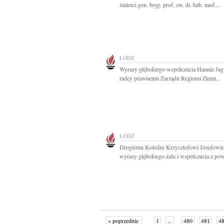
śmierci gen. bryg. prof. zw. dr. hab. med....
ŁÓDŹ
Wyrazy głębokiego współczucia Hannie Jagi
radcy prawnemu Zarządu Regionu Ziemi...
ŁÓDŹ
Drogiemu Koledze Krzysztofowi Józefowi
wyrazy głębokiego żalu i współczucia z pow
« poprzednie
1
...
480
481
4