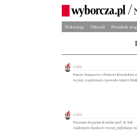
Nekrologi
Odeszli
Poradnik po
ŁÓDŹ
Panom Tomaszowi i Piotrowi Krasińskim s
wyrazy współczucia z powodu śmierci Matki
ŁÓDŹ
Naszemu drogiemu Koledze prof. dr. hab.
Andrzejowi Krukowi wyrazy glębokiego żalu