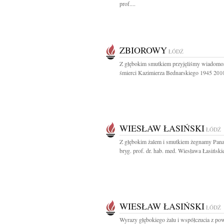
prof....
ZBIOROWY
ŁÓDŹ
Z głębokim smutkiem przyjęliśmy wiadomo
śmierci Kazimierza Bednarskiego 1945 2010
WIESŁAW ŁASIŃSKI
ŁÓDŹ
Z głębokim żalem i smutkiem żegnamy Pana
bryg. prof. dr. hab. med. Wiesława Łasińskie
WIESŁAW ŁASIŃSKI
ŁÓDŹ
Wyrazy głębokiego żalu i współczucia z p