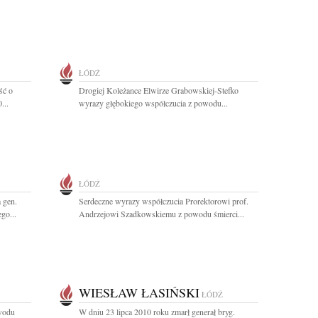
ŁÓDŹ
ść o
Drogiej Koleżance Elwirze Grabowskiej-Stefko
...
wyrazy głębokiego współczucia z powodu...
ŁÓDŹ
 gen.
Serdeczne wyrazy współczucia Prorektorowi prof.
go...
Andrzejowi Szadkowskiemu z powodu śmierci...
WIESŁAW ŁASIŃSKI
ŁÓDŹ
owodu
W dniu 23 lipca 2010 roku zmarł generał bryg.