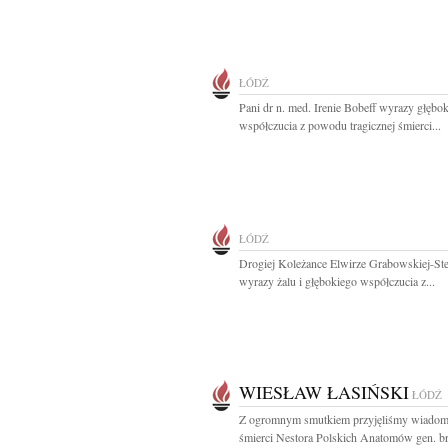
ŁÓDŹ
Pani dr n. med. Irenie Bobeff wyrazy głębo
współczucia z powodu tragicznej śmierci...
ŁÓDŹ
Drogiej Koleżance Elwirze Grabowskiej-St
wyrazy żalu i głębokiego współczucia z...
WIESŁAW ŁASIŃSKI
ŁÓDŹ
Z ogromnym smutkiem przyjęliśmy wiadom
śmierci Nestora Polskich Anatomów gen. br