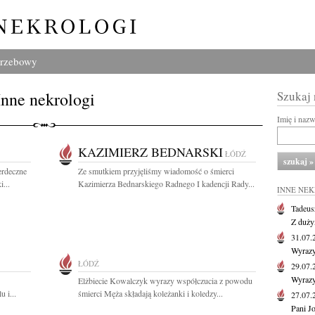
grzebowy
Inne nekrologi
Szukaj
Imię i naz
KAZIMIERZ BEDNARSKI
ŁÓDŹ
erdeczne
Ze smutkiem przyjęliśmy wiadomość o śmierci
...
Kazimierza Bednarskiego Radnego I kadencji Rady...
INNE NE
Tadeus
Z duży
31.07
Wyrazy
ŁÓDŹ
29.07
Wyrazy
Elżbiecie Kowalczyk wyrazy współczucia z powodu
 i...
śmierci Męża składają koleżanki i koledzy...
27.07
Pani J