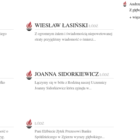
Andrze
Z głęb
+ więc
WIESŁAW ŁASIŃSKI
ŁÓDŹ
kiego
Z ogromnym żalem i świadomością niepowetowanej
straty przyjęliśmy wiadomość o śmierci...
JOANNA SIDORKIEWICZ
ŁÓDŹ
efko
Łączymy się w bólu z Rodziną naszej Uczennicy
Joanny Sidorkiewicz która zginęła w...
ŁÓDŹ
ość o
Pani Elżbiecie Zytek Prezesowi Banku
yg.
Spółdzielczego w Zgierzu wyrazy głębokiego...