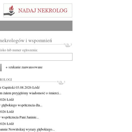
 nekrologów i wspomnień
wisko lub numer ogłoszenia:
+ szukanie zaawansowane
KROLOGI
z Gapiński
03.08.2026
Łódź
m żalem przyjęliśmy wiadomość o śmierci...
.2026
Łódź
 głębokiego współczucia dla...
.2026
Łódź
 współczucia Pani Janinie...
.2026
Łódź
oannie Nowińskiej wyrazy głębokiego...