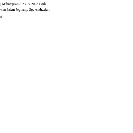
j Mikołajewski
23.07.2026
Łódź
okim żalem żegnamy Śp. Andrzeja...
ej