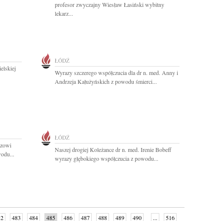
profesor zwyczajny Wiesław Łasiński wybitny
lekarz...
ŁÓDŹ
elskiej
Wyrazy szczerego współczucia dla dr n. med. Anny i
Andrzeja Kałużyńskich z powodu śmierci...
ŁÓDŹ
czowi
Naszej drogiej Koleżance dr n. med. Irenie Bobeff
odu...
wyrazy głębokiego współczucia z powodu...
82
483
484
485
486
487
488
489
490
...
516