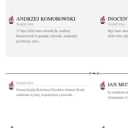
ANDRZEJ KOMOROWSKI
INOCEN
WARSZAWA
WARSZAWA
27 lipca 2026 roku odszedł Śp. Andrzej
Mgr farm. Inoc
Komorowski wspaniały człowiek, znakomity
2026 roku, żył
psycholog, nasz...
WARSZAWA
JAN MO
Naszej drogiej Koleżance Dyrektor Jolancie Krzak
Ze smutkiem ż
serdeczne wyrazy współczucia z powodu...
Gimnazjum i L