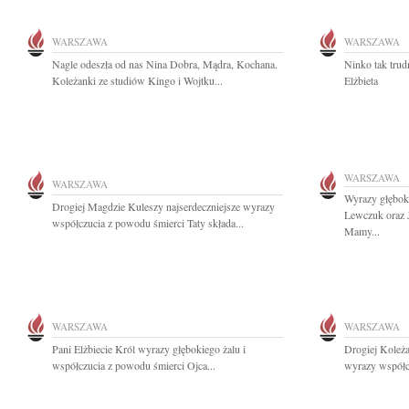
WARSZAWA
WARSZAWA
Nagle odeszła od nas Nina Dobra, Mądra, Kochana.
Ninko tak trud
Koleżanki ze studiów Kingo i Wojtku...
Elżbieta
WARSZAWA
WARSZAWA
Wyrazy głębok
Drogiej Magdzie Kuleszy najserdeczniejsze wyrazy
Lewczuk oraz 
współczucia z powodu śmierci Taty składa...
Mamy...
WARSZAWA
WARSZAWA
Pani Elżbiecie Król wyrazy głębokiego żalu i
Drogiej Koleża
współczucia z powodu śmierci Ojca...
wyrazy współcz