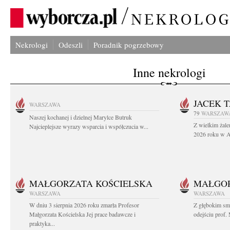
Nekrologi
Odeszli
Poradnik pogrzebowy
Inne nekrologi
JACEK 
WARSZAWA
79
WARSZAW
Naszej kochanej i dzielnej Marylce Butruk
Z wielkim żale
Najcieplejsze wyrazy wsparcia i współczucia w...
2026 roku w Au
MAŁGORZATA KOŚCIELSKA
MAŁGOR
WARSZAWA
WARSZAWA
W dniu 3 sierpnia 2026 roku zmarła Profesor
Z głębokim sm
Małgorzata Kościelska Jej prace badawcze i
odejściu prof. 
praktyka...