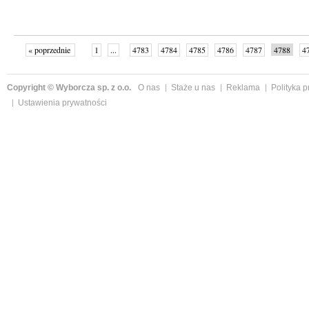
« poprzednie
1
...
4783
4784
4785
4786
4787
4788
4
...
4998
następne »
Copyright © Wyborcza sp. z o.o.
O nas
Staże u nas
Reklama
Polityka 
Ustawienia prywatności