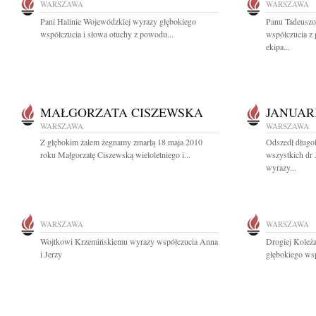
WARSZAWA
WARSZAWA
Pani Halinie Wojewódzkiej wyrazy głębokiego
Panu Tadeuszo
współczucia i słowa otuchy z powodu...
współczucia z
ekipa...
MAŁGORZATA CISZEWSKA
JANUAR
WARSZAWA
WARSZAWA
Z głębokim żalem żegnamy zmarłą 18 maja 2010
Odszedł długol
roku Małgorzatę Ciszewską wieloletniego i...
wszystkich dr 
wyrazy...
WARSZAWA
WARSZAWA
Wojtkowi Krzemińskiemu wyrazy współczucia Anna
Drogiej Koleż
i Jerzy
głębokiego wsp