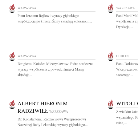
WARSZAWA
WARSZAWA
Panu Jerzemu Rejfowi wyrazy głębokiego
Pani Marii Mal
współczucia po śmierci Żony składają koleżanki i...
współczucia z
Dyrekcja,...
WARSZAWA
LUBLIN
Drogiemu Koledze Mieczysławowi Pióro serdeczne
Panu Doktorow
wyrazy współczucia z powodu śmierci Mamy
Wiceprezesowi
składają...
szczerego...
ALBERT HIERONIM
WITOLD
RADZIWIŁŁ
WARSZAWA
Z wielkim żal
wspaniałego Pr
Dr. Konstantemu Radziwiłłowi Wiceprezesowi
Nina,...
Naczelnej Rady Lekarskiej wyrazy głębokiego...