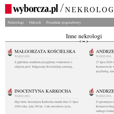
Nekrologi
Odeszli
Poradnik pogrzebowy
Inne nekrologi
MAŁGORZATA KOŚCIELSKA
ANDRZE
WARSZAWA
WARSZAWA
Z głębokim smutkiem przyjęliśmy wiadomość o
27 lipca 2026 
odejściu prof. Małgorzaty Kościelskiej cenionej...
Komorowski ws
psycholog, nasz
INOCENTYNA KARKOCHA
ANDRZE
WARSZAWA
WARSZAWA
Mgr farm. Inocentyna Karkocha zmarła dnia 21 lipca
Z ogromnym ż
2026 roku, żyła 100 lat.. Całe zawodowe życie...
Komorowskiego
radnego Gminy