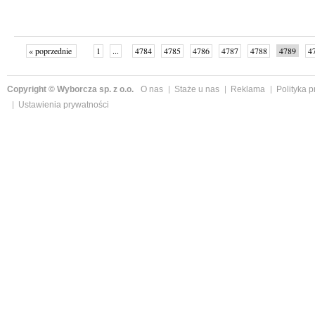
« poprzednie
1
...
4784
4785
4786
4787
4788
4789
4
...
4998
następne »
Copyright © Wyborcza sp. z o.o.
O nas
Staże u nas
Reklama
Polityka 
Ustawienia prywatności