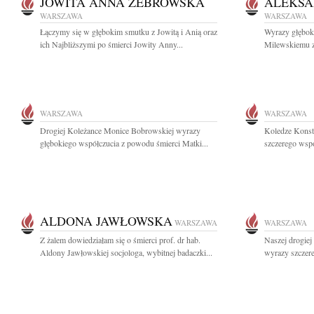
JOWITA ANNA ŻEBROWSKA
ALEKSA
WARSZAWA
WARSZAWA
Łączymy się w głębokim smutku z Jowitą i Anią oraz
Wyrazy głębok
ich Najbliższymi po śmierci Jowity Anny...
Milewskiemu z
WARSZAWA
WARSZAWA
Drogiej Koleżance Monice Bobrowskiej wyrazy
Koledze Konst
głębokiego współczucia z powodu śmierci Matki...
szczerego wspó
ALDONA JAWŁOWSKA
WARSZAWA
WARSZAWA
Z żalem dowiedziałam się o śmierci prof. dr hab.
Naszej drogiej
Aldony Jawłowskiej socjologa, wybitnej badaczki...
wyrazy szczer