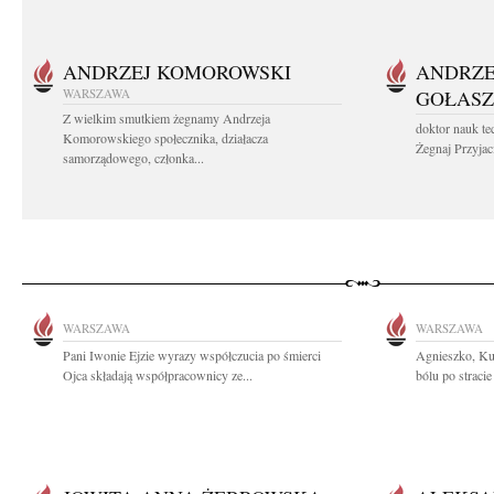
ANDRZEJ KOMOROWSKI
ANDRZE
WARSZAWA
GOŁASZ
Z wielkim smutkiem żegnamy Andrzeja
doktor nauk te
Komorowskiego społecznika, działacza
Żegnaj Przyjaci
samorządowego, członka...
WARSZAWA
WARSZAWA
Pani Iwonie Ejzie wyrazy współczucia po śmierci
Agnieszko, Ku
Ojca składają współpracownicy ze...
bólu po stracie