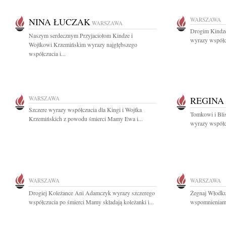
NINA ŁUCZAK
WARSZAWA
WARSZAWA
Drogim Kindze
Naszym serdecznym Przyjaciołom Kindze i
wyrazy współcz
Wojtkowi Krzemińskim wyrazy najgłębszego
współczucia i...
WARSZAWA
REGINA
Szczere wyrazy współczucia dla Kingi i Wojtka
Tomkowi i Bli
Krzemińskich z powodu śmierci Mamy Ewa i...
wyrazy współczu
WARSZAWA
WARSZAWA
Drogiej Koleżance Ani Adamczyk wyrazy szczerego
Żegnaj Włodku
współczucia po śmierci Mamy składają koleżanki i...
wspomnieniami 