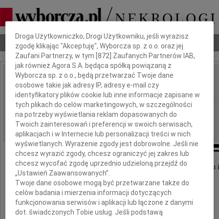
Dbamy o Twoją prywatność
Droga Użytkowniczko, Drogi Użytkowniku, jeśli wyrazisz
Nekrologi
Odeszli
Poradnik pogrzebowy
zgodę klikając "Akceptuję", Wyborcza sp. z o.o. oraz jej
Zaufani Partnerzy, w tym [
872
] Zaufanych Partnerów IAB,
jak również Agora S.A. będąca spółką powiązaną z
Wyborcza sp. z o.o., będą przetwarzać Twoje dane
Zbyszek Olszewski
osobowe takie jak adresy IP, adresy e-mail czy
IMIĘ I NAZWISKO:
identyfikatory plików cookie lub inne informacje zapisane w
tych plikach do celów marketingowych, w szczególności
cała Polska
REGION:
na potrzeby wyświetlania reklam dopasowanych do
12.06.2018
DATA EMISJI:
Twoich zainteresowań i preferencji w swoich serwisach,
aplikacjach i w Internecie lub personalizacji treści w nich
wyświetlanych. Wyrażenie zgody jest dobrowolne. Jeśli nie
chcesz wyrazić zgody, chcesz ograniczyć jej zakres lub
chcesz wycofać zgodę uprzednio udzieloną przejdź do
Odszedł w wieczność pozostawiając nas w wielkim żalu 
„Ustawień Zaawansowanych”.
Twoje dane osobowe mogą być przetwarzane także do
Zbyszek Olszewski
celów badania i mierzenia informacji dotyczących
funkcjonowania serwisów i aplikacji lub łączone z danymi
dot. świadczonych Tobie usług. Jeśli podstawą