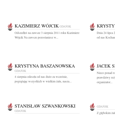
KAZIMIERZ WÓJCIK
KRYSTY
GDAŃSK
Odszedłeś na zawsze 3 sierpnia 2011 roku Kazimierz
Dnia 24 lipca 
Wójcik Na zawsze pozostaniesz w...
od nas Kochana
KRYSTYNA BASZANOWSKA
JACEK 
GDAŃSK
Nieco ponad ro
4 sierpnia odeszła od nas dużo za wcześnie,
prawdziwy reż
pogrążając wszystkich w wielkim żalu, nasza...
organizator...
STANISŁAW SZWANKOWSKI
GDAŃSK
GDAŃSK
Z głębokim ża