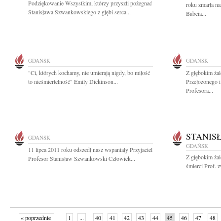
Podziękowanie Wszystkim, którzy przyszli pożegnać
roku zmarła n
Stanisława Szwankowskiego z głębi serca...
Babcia...
GDAŃSK
GDAŃSK
"Ci, których kochamy, nie umierają nigdy, bo miłość
Z głębokim żal
to nieśmiertelność" Emily Dickinson...
Przełożonego i
Profesora...
STANIS
GDAŃSK
GDAŃSK
11 lipca 2011 roku odszedł nasz wspaniały Przyjaciel
Z głębokim ża
Profesor Stanisław Szwankowski Człowiek...
śmierci Prof. z
« poprzednie
1
...
40
41
42
43
44
45
46
47
48