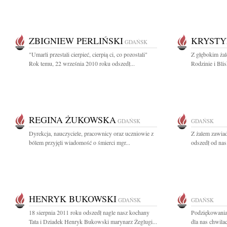
ZBIGNIEW PERLIŃSKI
KRYSTY
GDAŃSK
"Umarli przestali cierpieć, cierpią ci, co pozostali"
Z głębokim ża
Rok temu, 22 września 2010 roku odszedł...
Rodzinie i Bli
REGINA ŻUKOWSKA
GDAŃSK
GDAŃSK
Dyrekcja, nauczyciele, pracownicy oraz uczniowie z
Z żalem zawiad
bólem przyjęli wiadomość o śmierci mgr...
odszedł od nas
HENRYK BUKOWSKI
GDAŃSK
GDAŃSK
18 sierpnia 2011 roku odszedł nagle nasz kochany
Podziękowania
Tata i Dziadek Henryk Bukowski marynarz Żeglugi...
dla nas chwilac