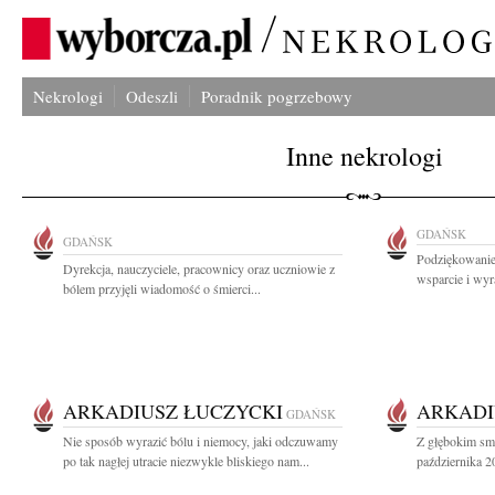
Nekrologi
Odeszli
Poradnik pogrzebowy
Inne nekrologi
GDAŃSK
GDAŃSK
Podziękowanie
Dyrekcja, nauczyciele, pracownicy oraz uczniowie z
wsparcie i wyr
bólem przyjęli wiadomość o śmierci...
ARKADIUSZ ŁUCZYCKI
ARKADI
GDAŃSK
Nie sposób wyrazić bólu i niemocy, jaki odczuwamy
Z głębokim sm
po tak nagłej utracie niezwykle bliskiego nam...
października 2