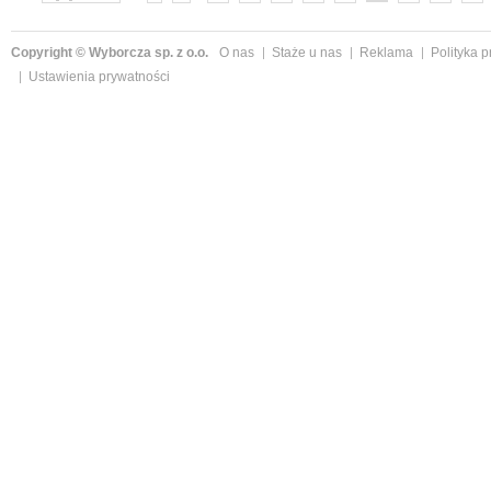
»
Copyright © Wyborcza sp. z o.o.
O nas
Staże u nas
Reklama
Polityka 
Ustawienia prywatności