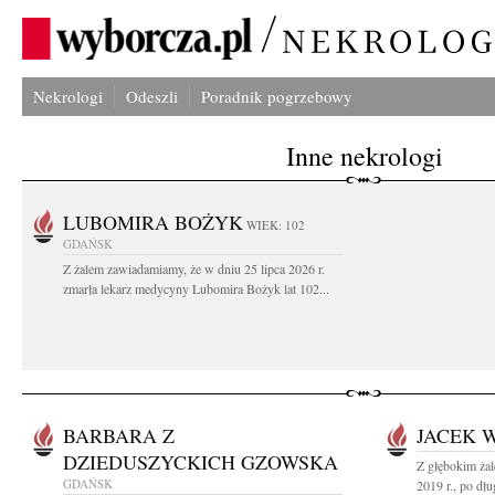
Nekrologi
Odeszli
Poradnik pogrzebowy
Inne nekrologi
LUBOMIRA BOŻYK
WIEK: 102
GDAŃSK
Z żalem zawiadamiamy, że w dniu 25 lipca 2026 r.
zmarła lekarz medycyny Lubomira Bożyk lat 102...
BARBARA Z
JACEK 
DZIEDUSZYCKICH GZOWSKA
Z głębokim ża
GDAŃSK
2019 r., po dług