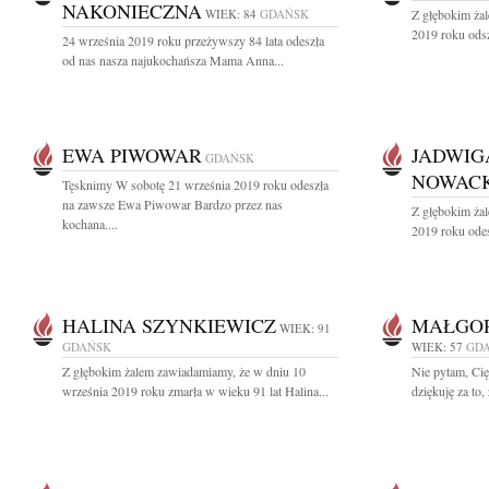
NAKONIECZNA
WIEK: 84
GDAŃSK
Z głębokim ża
2019 roku odsz
24 września 2019 roku przeżywszy 84 lata odeszła
od nas nasza najukochańsza Mama Anna...
EWA PIWOWAR
JADWIG
GDAŃSK
NOWAC
Tęsknimy W sobotę 21 września 2019 roku odeszła
na zawsze Ewa Piwowar Bardzo przez nas
Z głębokim ża
kochana....
2019 roku odes
HALINA SZYNKIEWICZ
MAŁGO
WIEK: 91
GDAŃSK
WIEK: 57
GD
Z głębokim żalem zawiadamiamy, że w dniu 10
Nie pytam, Cię,
września 2019 roku zmarła w wieku 91 lat Halina...
dziękuję za to,