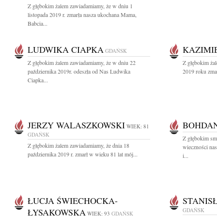
Z głębokim żalem zawiadamiamy, że w dniu 1
listopada 2019 r. zmarła nasza ukochana Mama,
Babcia...
LUDWIKA CIAPKA
KAZIMI
GDAŃSK
Z głębokim żalem zawiadamiamy, że w dniu 22
Z głębokim ża
października 2019r. odeszła od Nas Ludwika
2019 roku zmar
Ciapka...
JERZY WALASZKOWSKI
BOHDAN
WIEK: 81
GDAŃSK
Z głębokim sm
Z głębokim żalem zawiadamiamy, że dnia 18
wieczności na
października 2019 r. zmarł w wieku 81 lat mój...
i...
ŁUCJA ŚWIECHOCKA-
STANIS
ŁYSAKOWSKA
GDAŃSK
WIEK: 93
GDAŃSK