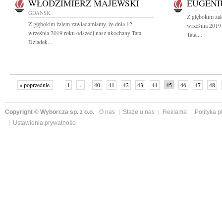
WŁODZIMIERZ MAJEWSKI
EUGENI
GDAŃSK
Z głębokim ża
Z głębokim żalem zawiadamiamy, że dnia 12
września 2019
września 2019 roku odszedł nasz ukochany Tata,
Tata,...
Dziadek...
« poprzednie
1
...
40
41
42
43
44
45
46
47
48
»
Copyright © Wyborcza sp. z o.o.
O nas
Staże u nas
Reklama
Polityka 
Ustawienia prywatności