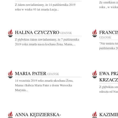
Ze smutkiem z
Z żalem zawiadamiamy, że 14 października 2019
roku , w wieku
roku w wieku 93 lat zmarła Łucja...
HALINA CZYCZYRO
FRANCI
GDAŃSK
GDAŃSK
Z głębokim żalem zawiadamiamy, że 7 października
"Nie umiera te
2019 roku zmarła nasza kochana Żona, Mama,...
października 2
MARIA PATER
EWA PR
GDAŃSK
KRZAC
14 września 2019 roku zmarła ukochana Żona,
Mama i Babcia Maria Pater z domu Wersocka
Z głębokim sm
Marynia...
odeszła od Na
ANNA KĘDZIERSKA-
KAZIMI