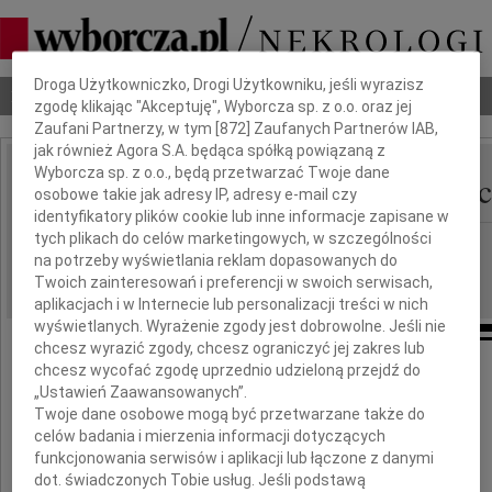
Dbamy o Twoją prywatność
Droga Użytkowniczko, Drogi Użytkowniku, jeśli wyrazisz
Nekrologi
Odeszli
Poradnik pogrzebowy
zgodę klikając "Akceptuję", Wyborcza sp. z o.o. oraz jej
Zaufani Partnerzy, w tym [
872
] Zaufanych Partnerów IAB,
jak również Agora S.A. będąca spółką powiązaną z
Wyborcza sp. z o.o., będą przetwarzać Twoje dane
Barbara z Dzieduszycki
osobowe takie jak adresy IP, adresy e-mail czy
IMIĘ I NAZWISKO:
identyfikatory plików cookie lub inne informacje zapisane w
tych plikach do celów marketingowych, w szczególności
Gdańsk
REGION:
na potrzeby wyświetlania reklam dopasowanych do
05.11.2019
DATA EMISJI:
Twoich zainteresowań i preferencji w swoich serwisach,
aplikacjach i w Internecie lub personalizacji treści w nich
wyświetlanych. Wyrażenie zgody jest dobrowolne. Jeśli nie
chcesz wyrazić zgody, chcesz ograniczyć jej zakres lub
chcesz wycofać zgodę uprzednio udzieloną przejdź do
Z głębokim żalem zawiadamiamy,
„Ustawień Zaawansowanych”.
że w dniu 1 listopada 2019 r. zmarła
Twoje dane osobowe mogą być przetwarzane także do
nasza ukochana Mama, Babcia i Prababcia
celów badania i mierzenia informacji dotyczących
funkcjonowania serwisów i aplikacji lub łączone z danymi
dot. świadczonych Tobie usług. Jeśli podstawą