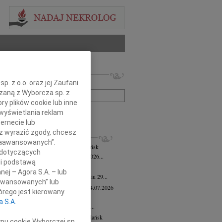
 nekrologów i wspomnień
. z o.o. oraz jej Zaufani
zwisko lub numer ogłoszenia:
ązaną z Wyborcza sp. z
ry plików cookie lub inne
wyświetlania reklam
+ szukanie zaawansowane
ernecie lub
sz wyrazić zgody, chcesz
KROLOGI
 Zaawansowanych”.
mira Bożyk
wiek: 102
04.08.2026
Gdańsk
 dotyczących
em zawiadamiamy, że w dniu 25 lipca 2026...
li podstawą
yk Klocek
28.07.2026
Gdańsk
nej – Agora S.A. – lub
lkim smutkiem zawiadamiamy, że w dniu 29...
aawansowanych” lub
ga Semmerling-Owczarska
wiek: 97
24.07.2026
rego jest kierowany.
sk
a S.A.
bokim żalem zawiadamiamy, że dnia 20...
ej Krupowicz
wiek: 87
16.07.2026
Gdańsk
ypu cookie Wyborczej sp.