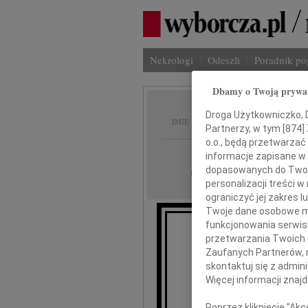
Nekrologi
Odeszli
Poradnik p
Dbamy o Twoją prywa
Zbigni
Droga Użytkowniczko, Dr
IMIĘ I NAZWISKO:
Partnerzy, w tym [
874
]
o.o., będą przetwarzać 
Gdańsk
REGION:
informacje zapisane w
dopasowanych do Twoich
16.11.2019
DATA EMISJI:
personalizacji treści 
ograniczyć jej zakres
Twoje dane osobowe mo
funkcjonowania serwisó
przetwarzania Twoich da
Zaufanych Partnerów, 
skontaktuj się z admin
Więcej informacji znaj
Poprzez kliknięcie "Ak