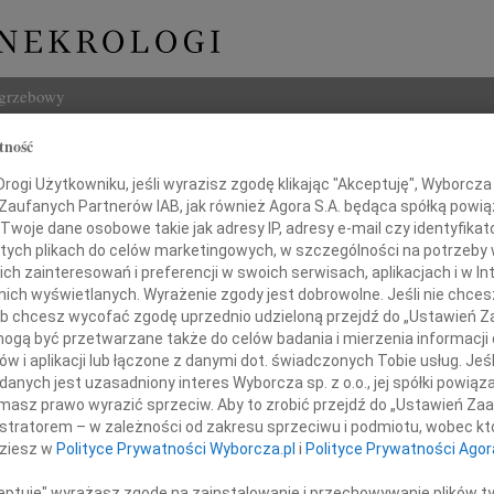
ogrzebowy
tność
Szukaj
ew Kielarski
ogi Użytkowniku, jeśli wyrazisz zgodę klikając "Akceptuję", Wyborcza sp
Imię i na
 Zaufanych Partnerów IAB, jak również Agora S.A. będąca spółką powi
Twoje dane osobowe takie jak adresy IP, adresy e-mail czy identyfikato
 tych plikach do celów marketingowych, w szczególności na potrzeby 
 zainteresowań i preferencji w swoich serwisach, aplikacjach i w Int
w nich wyświetlanych. Wyrażenie zgody jest dobrowolne. Jeśli nie chce
INNE NE
 lub chcesz wycofać zgodę uprzednio udzieloną przejdź do „Ustawień
Lubo
gą być przetwarzane także do celów badania i mierzenia informacji
Z żal
w i aplikacji lub łączone z danymi dot. świadczonych Tobie usług. Jeś
Henr
nych jest uzasadniony interes Wyborcza sp. z o.o., jej spółki powiąza
10 listopada 2019 roku
Z wie
masz prawo wyrazić sprzeciw. Aby to zrobić przejdź do „Ustawień Z
Jadwi
zmarł w wieku 92 lat
istratorem – w zależności od zakresu sprzeciwu i podmiotu, wobec któ
Gdań
dziesz w
Polityce Prywatności Wyborcza.pl
i
Polityce Prywatności Agor
mój Brat
Z głę
Andrz
ceptuję" wyrażasz zgodę na zainstalowanie i przechowywanie plików t