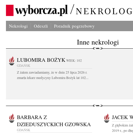
Nekrologi
Odeszli
Poradnik pogrzebowy
Inne nekrologi
LUBOMIRA BOŻYK
WIEK: 102
GDAŃSK
Z żalem zawiadamiamy, że w dniu 25 lipca 2026 r.
zmarła lekarz medycyny Lubomira Bożyk lat 102...
BARBARA Z
JACEK 
DZIEDUSZYCKICH GZOWSKA
Z głębokim ża
GDAŃSK
2019 r., po dług