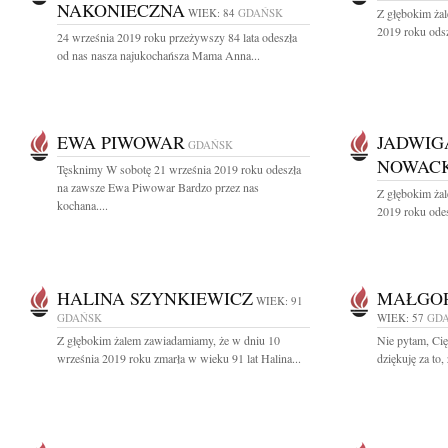
NAKONIECZNA
WIEK: 84
GDAŃSK
Z głębokim ża
2019 roku odsz
24 września 2019 roku przeżywszy 84 lata odeszła
od nas nasza najukochańsza Mama Anna...
EWA PIWOWAR
JADWIG
GDAŃSK
NOWAC
Tęsknimy W sobotę 21 września 2019 roku odeszła
na zawsze Ewa Piwowar Bardzo przez nas
Z głębokim ża
kochana....
2019 roku odes
HALINA SZYNKIEWICZ
MAŁGO
WIEK: 91
GDAŃSK
WIEK: 57
GD
Z głębokim żalem zawiadamiamy, że w dniu 10
Nie pytam, Cię,
września 2019 roku zmarła w wieku 91 lat Halina...
dziękuję za to,