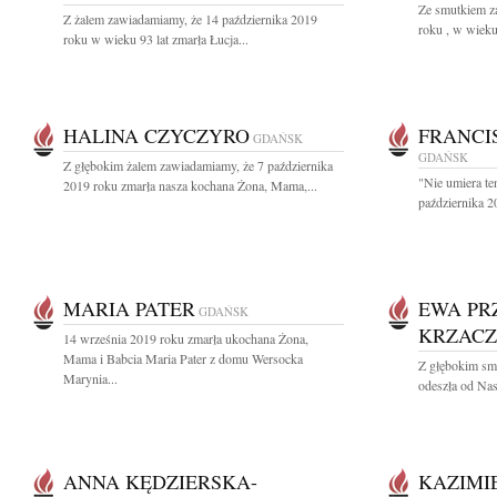
Ze smutkiem z
Z żalem zawiadamiamy, że 14 października 2019
roku , w wieku
roku w wieku 93 lat zmarła Łucja...
HALINA CZYCZYRO
FRANCI
GDAŃSK
GDAŃSK
Z głębokim żalem zawiadamiamy, że 7 października
"Nie umiera te
2019 roku zmarła nasza kochana Żona, Mama,...
października 2
MARIA PATER
EWA PR
GDAŃSK
KRZAC
14 września 2019 roku zmarła ukochana Żona,
Mama i Babcia Maria Pater z domu Wersocka
Z głębokim sm
Marynia...
odeszła od Na
ANNA KĘDZIERSKA-
KAZIMI