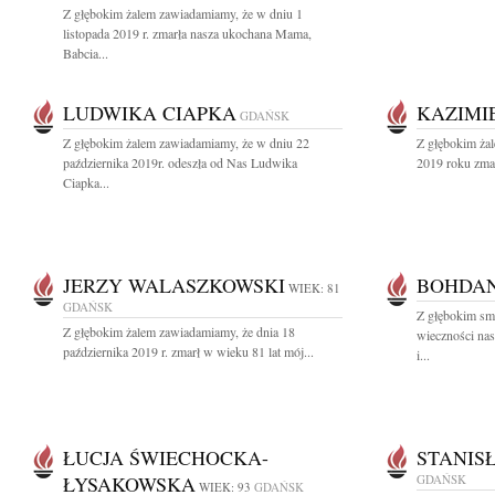
Z głębokim żalem zawiadamiamy, że w dniu 1
listopada 2019 r. zmarła nasza ukochana Mama,
Babcia...
LUDWIKA CIAPKA
KAZIMI
GDAŃSK
Z głębokim żalem zawiadamiamy, że w dniu 22
Z głębokim ża
października 2019r. odeszła od Nas Ludwika
2019 roku zmar
Ciapka...
JERZY WALASZKOWSKI
BOHDAN
WIEK: 81
GDAŃSK
Z głębokim sm
Z głębokim żalem zawiadamiamy, że dnia 18
wieczności na
października 2019 r. zmarł w wieku 81 lat mój...
i...
ŁUCJA ŚWIECHOCKA-
STANIS
ŁYSAKOWSKA
GDAŃSK
WIEK: 93
GDAŃSK