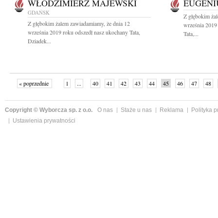
WŁODZIMIERZ MAJEWSKI
EUGENI
GDAŃSK
Z głębokim ża
Z głębokim żalem zawiadamiamy, że dnia 12
września 2019
września 2019 roku odszedł nasz ukochany Tata,
Tata,...
Dziadek...
« poprzednie
1
...
40
41
42
43
44
45
46
47
48
»
Copyright © Wyborcza sp. z o.o.
O nas
Staże u nas
Reklama
Polityka 
Ustawienia prywatności