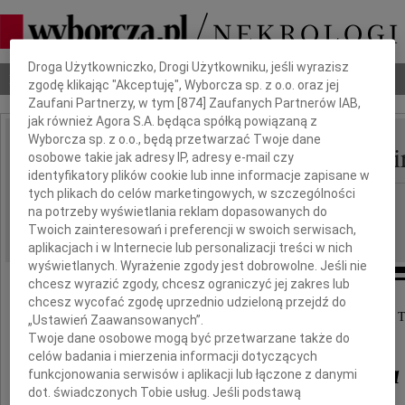
Dbamy o Twoją prywatność
Droga Użytkowniczko, Drogi Użytkowniku, jeśli wyrazisz
Nekrologi
Odeszli
Poradnik pogrzebowy
zgodę klikając "Akceptuję", Wyborcza sp. z o.o. oraz jej
Zaufani Partnerzy, w tym [
874
] Zaufanych Partnerów IAB,
jak również Agora S.A. będąca spółką powiązaną z
Wyborcza sp. z o.o., będą przetwarzać Twoje dane
Wojciech Krzysztof Swi
osobowe takie jak adresy IP, adresy e-mail czy
IMIĘ I NAZWISKO:
identyfikatory plików cookie lub inne informacje zapisane w
tych plikach do celów marketingowych, w szczególności
Gdańsk
REGION:
na potrzeby wyświetlania reklam dopasowanych do
31.01.2012
DATA EMISJI:
Twoich zainteresowań i preferencji w swoich serwisach,
aplikacjach i w Internecie lub personalizacji treści w nich
wyświetlanych. Wyrażenie zgody jest dobrowolne. Jeśli nie
chcesz wyrazić zgody, chcesz ograniczyć jej zakres lub
chcesz wycofać zgodę uprzednio udzieloną przejdź do
W dniu 3 lutego 2012 mija rok od śmierci Męża i T
„Ustawień Zaawansowanych”.
Twoje dane osobowe mogą być przetwarzane także do
celów badania i mierzenia informacji dotyczących
Wojciecha Krzysztofa
funkcjonowania serwisów i aplikacji lub łączone z danymi
dot. świadczonych Tobie usług. Jeśli podstawą