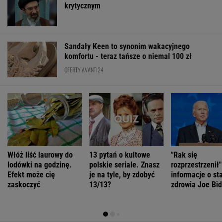
krytycznym
Sandały Keen to synonim wakacyjnego
komfortu - teraz tańsze o niemal 100 zł
OFERTY AVANTI24
Włóż liść laurowy do
13 pytań o kultowe
"Rak się
lodówki na godzinę.
polskie seriale. Znasz
rozprzestrzenił
Efekt może cię
je na tyle, by zdobyć
informacje o st
zaskoczyć
13/13?
zdrowia Joe Bi