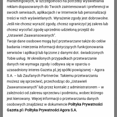
marketingowych, w szczególności na potrzeby wyświetlania
reklam dopasowanych do Twoich zainteresowań i preferencji w
swoich serwisach, aplikacjach i w Internecie lub personalizacji
treści w nich wyświetlanych. Wyrażenie zgody jest dobrowolne.
Hyży dosadnie odpowiedziała hejterom.
Jeśli nie chcesz wyrazić zgody, chcesz ograniczyć jej zakres lub
"Skończyła mi się cierpliwość"
chcesz wycofać zgodę uprzednio udzieloną przejdź do
„Ustawień Zaawansowanych”.
Twoje dane osobowe mogą być przetwarzane także do celów
badania i mierzenia informacji dotyczących funkcjonowania
Te kultowe teksty zapisały się w pamięci
serwisów i aplikacji lub łączone z danymi dot. świadczonych
wszystkich Polaków. Znasz je?
Tobie usług. W określonych przypadkach przetwarzanie
danych nie wymaga zgody i odbywa się w oparciu o
uzasadniony interes Gazeta.pl, jej spółki powiązanej – Agora
S.A. – lub Zaufanych Partnerów. Takiemu przetwarzaniu
Wieniawa jako jurorka "TzG" to
możesz się sprzeciwić, przechodząc do „Ustawień
dobry pomysł? "Będzie musiała być uważna"
Zaawansowanych” lub przez kontakt z administratorem – w
zależności od zakresu sprzeciwu i podmiotu, wobec którego
jest kierowany. Więcej informacji o przetwarzaniu danych
Nie czekaj, aż będzie za późno. To może
osobowych znajdziesz w dokumencie
Polityka Prywatności
oznaczać, że szkoła przestała służyć dziecku
Gazeta.pl
i
Polityka Prywatności Agora S.A.
MATERIAŁ PROMOCYJNY