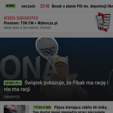
czach
Bosak o planie PiS ws. deportacji Ukraińców: Absolut
NOWE
OFERTA SUBSKRYPCJI
Premium: TOK FM + Wyborcza.pl
MOCNE MEDIA W DUO PAKIECIE. SPRAWDŹ
Świątek pokazuje, że Fibak ma rację i
nie ma racji
SUBSKRYPCJA
Pijana kierująca zabiła 66-latkę.
Syn dostał mniej pieniędzy przez niezapięte