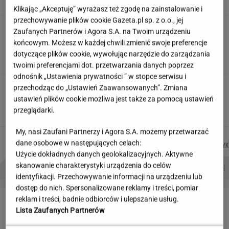
Klikając „Akceptuję” wyrażasz też zgodę na zainstalowanie i
przechowywanie plików cookie Gazeta.pl sp. z o.o., jej
Siedem lat gehenny. "Spłacamy
Zaufanych Partnerów i Agora S.A. na Twoim urządzeniu
kredyty za mieszkania, w których mieszkają
końcowym. Możesz w każdej chwili zmienić swoje preferencje
ludzie dewelopera"
dotyczące plików cookie, wywołując narzędzie do zarządzania
SUBSKRYPCJA
twoimi preferencjami dot. przetwarzania danych poprzez
odnośnik „Ustawienia prywatności ” w stopce serwisu i
Nowe zdjęcie Johna Goodmana trafiło do
przechodząc do „Ustawień Zaawansowanych”. Zmiana
sieci. Aktor schudł 90 kg
ustawień plików cookie możliwa jest także za pomocą ustawień
przeglądarki.
My, nasi Zaufani Partnerzy i Agora S.A. możemy przetwarzać
DANIEL
DOMINIK
JOANNA
MACIEK
Autorzy:
dane osobowe w następujących celach:
MAIKOWSKI
SENKOWSKI
CHOJNACKA
KUCHARCZYK
Użycie dokładnych danych geolokalizacyjnych. Aktywne
PROBLEMY POLSKICH SIATKARZY
ZNAK Z '30'
WISŁAWA SZYMBORSKA
skanowanie charakterystyki urządzenia do celów
identyfikacji. Przechowywanie informacji na urządzeniu lub
dostęp do nich. Spersonalizowane reklamy i treści, pomiar
LETNIE OKAZJE
reklam i treści, badnie odbiorców i ulepszanie usług.
Lista Zaufanych Partnerów