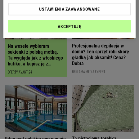
USTAWIENIA ZAAWANSOWANE
AKCEPTUJĘ
Profesjonalna depilacja w
Na wesele wybieram
domu? Ten sprzęt robi skórę
sukienki z polską metką.
gładką jak aksamit! Cena?
Ta wygląda jak z włoskiego
Dobra
butiku, a kupisz ją z
RABATEM
REKLAMA MEDIA EXPERT
OFERTY AVANTI24
Ta pistacjowa torebka
Urlop nad polskim morzem nie