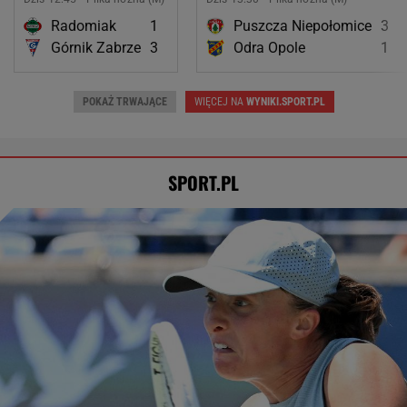
Radomiak
1
Puszcza Niepołomice
3
Górnik Zabrze
3
Odra Opole
1
POKAŻ TRWAJĄCE
WIĘCEJ NA
WYNIKI.SPORT.PL
SPORT.PL