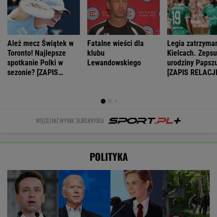
Ależ mecz Świątek w
Fatalne wieści dla
Legia zatrzyma
Toronto! Najlepsze
klubu
Kielcach. Zepsu
spotkanie Polki w
Lewandowskiego
urodziny Papsz
sezonie? [ZAPIS
[ZAPIS RELACJI
RELACJI]
WIĘCEJ NIŻ WYNIK. SUBSKRYBUJ
POLITYKA