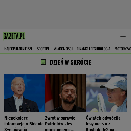
NAJPOPULARNIEJSZE
SPORT.PL
WIADOMOŚCI
FINANSE I TECHNOLOGIA
MOTORYZA
DZIEŃ W SKRÓCIE
Niepokojące
Zwrot w sprawie
Świątek odwróciła
informacje o Bidenie.
Patriotów. Jest
losy meczu z
Syn ujawnia
porozumienie
Kostiuk! 6:2 na