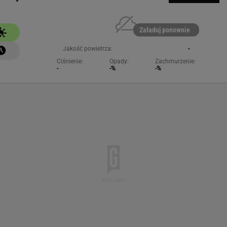
Załaduj ponownie
Jakość powietrza:
-
Ciśnienie:
Opady:
Zachmurzenie:
-
-%
-%