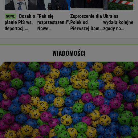
Bosak o
"Rak się
Zaproszenie dla
Ukraina
planie PiS ws.
rozprzestrzenił".
Polek od
wydała kolejne
deportacji
Nowe
Pierwszej Damy.
zgody na
Ukraińców:
informacje o
"Poznajmy się"
ekshumacje
Absolutny
stanie zdrowia
polskich ofiar
populizm
Joe Bidena
na Wołyniu
WIADOMOŚCI