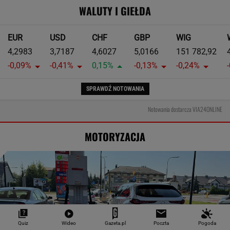
WALUTY I GIEŁDA
EUR
USD
CHF
GBP
WIG
4,2983
3,7187
4,6027
5,0166
151 782,92
-0,09%
-0,41%
0,15%
-0,13%
-0,24%
SPRAWDŹ NOTOWANIA
Notowania dostarcza VIA24ONLINE
MOTORYZACJA
Quiz
Wideo
Gazeta.pl
Poczta
Pogoda