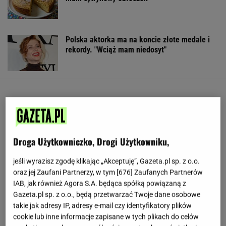
Polska aktorka ma na koncie złote medale i
rekordy. "Wciąż mam niedosyt"
Droga Użytkowniczko, Drogi Użytkowniku,
jeśli wyrazisz zgodę klikając „Akceptuję”, Gazeta.pl sp. z o.o.
oraz jej Zaufani Partnerzy, w tym [
676
] Zaufanych Partnerów
IAB, jak również Agora S.A. będąca spółką powiązaną z
Gazeta.pl sp. z o.o., będą przetwarzać Twoje dane osobowe
takie jak adresy IP, adresy e-mail czy identyfikatory plików
cookie lub inne informacje zapisane w tych plikach do celów