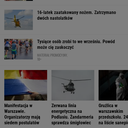
16-latek zaatakowany nożem. Zatrzymano
dwóch nastolatków
Tysiące osób zrobi to we wrześniu. Powód
może cię zaskoczyć
MATERIAŁ PROMOCYJNY,
18+
Manifestacja w
Zerwana linia
Gruźlica w
Warszawie.
energetyczna na
warszawskim
Organizatorzy mają
Podlasiu. Żandarmeria
przedszkolu. 24
siedem postulatów
sprawdza śmigłowiec
na liście sanep