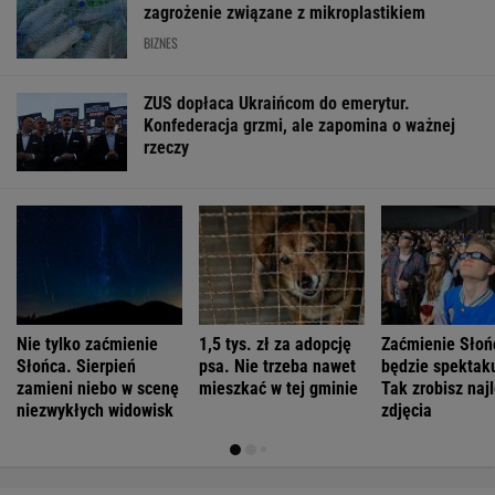
zagrożenie związane z mikroplastikiem
BIZNES
ZUS dopłaca Ukraińcom do emerytur.
Konfederacja grzmi, ale zapomina o ważnej
rzeczy
Nie tylko zaćmienie
1,5 tys. zł za adopcję
Zaćmienie Słoń
Słońca. Sierpień
psa. Nie trzeba nawet
będzie spektak
zamieni niebo w scenę
mieszkać w tej gminie
Tak zrobisz naj
niezwykłych widowisk
zdjęcia