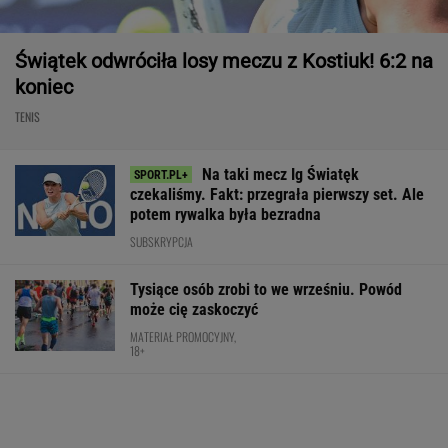
Świątek odwróciła losy meczu z Kostiuk! 6:2 na
koniec
TENIS
Na taki mecz Ig Światęk
czekaliśmy. Fakt: przegrała pierwszy set. Ale
potem rywalka była bezradna
SUBSKRYPCJA
Tysiące osób zrobi to we wrześniu. Powód
może cię zaskoczyć
MATERIAŁ PROMOCYJNY,
18+