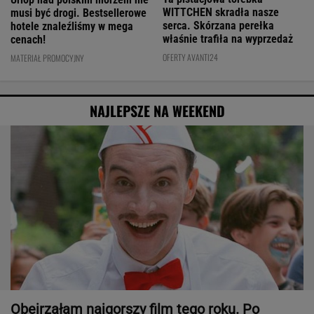
WITTCHEN skradła nasze
musi być drogi. Bestsellerowe
serca. Skórzana perełka
hotele znaleźliśmy w mega
właśnie trafiła na wyprzedaż
cenach!
OFERTY AVANTI24
MATERIAŁ PROMOCYJNY
NAJLEPSZE NA WEEKEND
Obejrzałam najgorszy film tego roku. Po