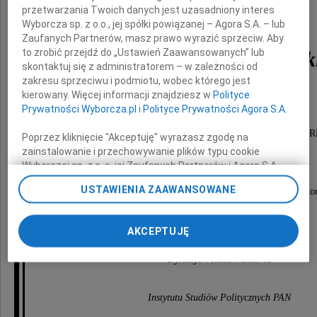
przetwarzania Twoich danych jest uzasadniony interes
Wyborcza sp. z o.o., jej spółki powiązanej – Agora S.A. – lub
Zaufanych Partnerów, masz prawo wyrazić sprzeciw. Aby
to zrobić przejdź do „Ustawień Zaawansowanych” lub
prof. Andrzeja Paczkowsk
skontaktuj się z administratorem – w zależności od
zakresu sprzeciwu i podmiotu, wobec którego jest
kierowany. Więcej informacji znajdziesz w
Polityce
Prywatności Wyborcza.pl
i
Polityce Prywatności Agora S.A.
wybitnego badacza XX w.
i działacza opozycji demokratycznej w czasach PR
Poprzez kliknięcie "Akceptuję" wyrażasz zgodę na
zainstalowanie i przechowywanie plików typu cookie
współtwórcy naszego instytutu.
Wyborczej sp. z o. o. jej Zaufanych Partnerów i Agora S.A.
na Twoim urządzeniu końcowym. Możesz też w każdej
USTAWIENIA ZAAWANSOWANE
W Zmarłym żegnamy przyjaciela, kolegę i mento
chwili zmienić swoje preferencje dot. plików cookie,
ponownie wywołując narzędzie do zarządzania Twoimi
pokoleń polskich historyków.
preferencjami dot. przetwarzania danych poprzez
AKCEPTUJĘ
odnośnik „Ustawienia prywatności” w stopce serwisu i
przechodząc do sekcji „Ustawienia zaawansowane”.
Dyrekcja i Rada Naukowa
Zmiana ustawień plików cookie możliwa jest także za
pomocą ustawień przeglądarki.
Instytutu Studiów Politycznych PAN
My, nasi Zaufani Partnerzy i Agora S.A. możemy