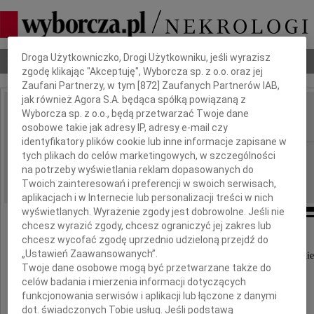
Dbamy o Twoją prywatność
Droga Użytkowniczko, Drogi Użytkowniku, jeśli wyrazisz
Nekrologi
Odeszli
Poradnik pogrzebowy
zgodę klikając "Akceptuję", Wyborcza sp. z o.o. oraz jej
Zaufani Partnerzy, w tym [
872
] Zaufanych Partnerów IAB,
jak również Agora S.A. będąca spółką powiązaną z
Andrzej Paczkowski
Wyborcza sp. z o.o., będą przetwarzać Twoje dane
IMIĘ I NAZWISKO:
osobowe takie jak adresy IP, adresy e-mail czy
identyfikatory plików cookie lub inne informacje zapisane w
cała Polska
tych plikach do celów marketingowych, w szczególności
REGION:
na potrzeby wyświetlania reklam dopasowanych do
08.01.2026
DATA EMISJI:
Twoich zainteresowań i preferencji w swoich serwisach,
aplikacjach i w Internecie lub personalizacji treści w nich
wyświetlanych. Wyrażenie zgody jest dobrowolne. Jeśli nie
chcesz wyrazić zgody, chcesz ograniczyć jej zakres lub
chcesz wycofać zgodę uprzednio udzieloną przejdź do
„Ustawień Zaawansowanych”.
Z ogromnym żalem przyjęliśmy wiadomość o śmie
Twoje dane osobowe mogą być przetwarzane także do
celów badania i mierzenia informacji dotyczących
funkcjonowania serwisów i aplikacji lub łączone z danymi
dot. świadczonych Tobie usług. Jeśli podstawą