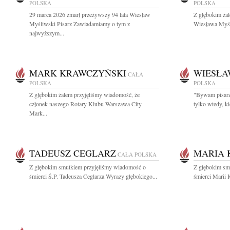
POLSKA
POLSKA
29 marca 2026 zmarł przeżywszy 94 lata Wiesław
Z głębokim ża
Myśliwski Pisarz Zawiadamiamy o tym z
Wiesława Myśli
najwyższym...
MARK KRAWCZYŃSKI
WIESŁA
CAŁA
POLSKA
POLSKA
Z głębokim żalem przyjęliśmy wiadomość, że
"Bywam pisarzem
członek naszego Rotary Klubu Warszawa City
tylko wtedy, k
Mark...
TADEUSZ CEGLARZ
MARIA 
CAŁA POLSKA
Z głębokim smutkiem przyjęliśmy wiadomość o
Z głębokim sm
śmierci Ś.P. Tadeusza Ceglarza Wyrazy głębokiego...
śmierci Marii 