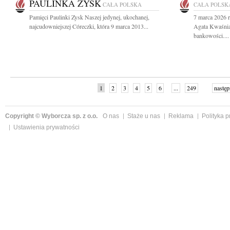
PAULINKA ZYSK
CAŁA POLSKA
CAŁA POLSK
Pamięci Paulinki Zysk Naszej jedynej, ukochanej,
7 marca 2026 r
najcudowniejszej Córeczki, która 9 marca 2013...
Agata Kwaśnia
bankowości....
1
2
3
4
5
6
...
249
następ
Copyright © Wyborcza sp. z o.o.
O nas
Staże u nas
Reklama
Polityka 
Ustawienia prywatności