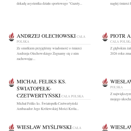
dekadę asystentka działu sportowego "Gazety...
nagłej śmierci 
ANDRZEJ OLECHOWSKI
PIOTR 
CAŁA
POLSKA
CAŁA POLSK
Ze smutkiem przyjęliśmy wiadomość o śmierci
Z głębokim żal
Andrzeja Olechowskiego Żegnamy się z nim
2026 roku zmar
zachowując...
MICHAŁ FELIKS KS.
WIESŁA
ŚWIATOPEŁK-
POLSKA
Z największym
CZETWERTYŃSKI
CAŁA POLSKA
mojego ukocha
Michał Feliks ks. Światopełk-Czetwertyński
Ambasador Jego Królewskiej Mości Króla...
WIESŁAW MYŚLIWSKI
WIESŁA
CAŁA