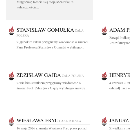
Małgorzatę Kościelską moją Mentorkę. Z
wdzięcznością...
STANISŁAW GOMUŁKA
ADAM P
CAŁA
POLSKA
Zarząd Podkar
Z głębokim żalem przyjęliśmy wiadomość o śmierci
Restrukturyzac
Pana Profesora Stanisława Gomułki wybitnego...
ZDZISŁAW GAJDA
HENRYK
CAŁA POLSKA
Z wielkim smutkiem przyjęliśmy wiadomość o
4 czerwca 2026
śmierci Prof. Zdzisława Gajdy wybitnego znawcy...
odszedł nasz k
WIESŁAWA FRYC
JANUSZ
CAŁA POLSKA
16 maja 2026 r. zmarła Wiesława Fryc przez ponad
Z wielkim smu