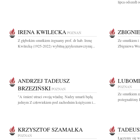
lipca odszedł o
IRENA KWILECKA
ZBIGNI
POZNAŃ
Z głębokim smutkiem żegnamy prof. dr hab. Irenę
Ze smutkiem i 
Kwilecką (1925-2022) wybitną językoznawczynię...
Zbigniewa Woźn
ANDRZEJ TADEUSZ
LUBOM
BRZEZIŃSKI
POZNAŃ
POZNAŃ
Ze smutkiem za
"A śmierć utraci swoją władzę. Nadzy umarli będą
pożegnaliśmy 
jednym Z człowiekiem pod zachodnim księżycem i...
KRZYSZTOF SZAMAŁKA
TADEUS
POZNAŃ
Łączymy się w 