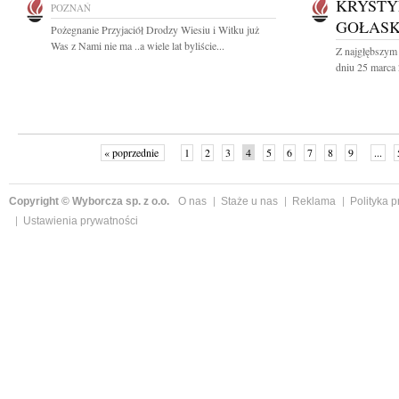
KRYSTY
POZNAŃ
GOŁAS
Pożegnanie Przyjaciół Drodzy Wiesiu i Witku już
Was z Nami nie ma ..a wiele lat byliście...
Z najgłębszym
dniu 25 marca 
« poprzednie
1
2
3
4
5
6
7
8
9
...
Copyright © Wyborcza sp. z o.o.
O nas
Staże u nas
Reklama
Polityka 
Ustawienia prywatności