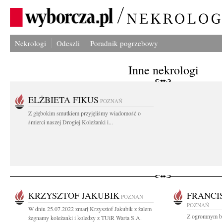
Nekrologi
Odeszli
Poradnik pogrzebowy
Inne nekrologi
ELŻBIETA FIKUS
POZNAŃ
Z głębokim smutkiem przyjęliśmy wiadomość o
śmierci naszej Drogiej Koleżanki i...
KRZYSZTOF JAKUBIK
FRANCI
POZNAŃ
POZNAŃ
W dniu 25.07.2022 zmarł Krzysztof Jakubik z żalem
Z ogromnym bó
żegnamy koleżanki i koledzy z TUiR Warta S.A.