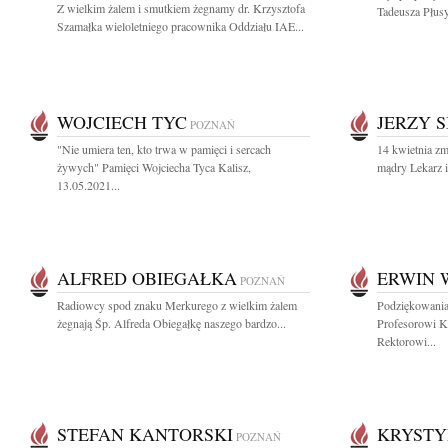
Z wielkim żalem i smutkiem żegnamy dr. Krzysztofa
Tadeusza Płusy
Szamałka wieloletniego pracownika Oddziału IAE...
WOJCIECH TYC
JERZY S
POZNAŃ
"Nie umiera ten, kto trwa w pamięci i sercach
14 kwietnia zm
żywych" Pamięci Wojciecha Tyca Kalisz,
mądry Lekarz i
13.05.2021...
ALFRED OBIEGAŁKA
ERWIN 
POZNAŃ
Radiowcy spod znaku Merkurego z wielkim żalem
Podziękowania
żegnają Śp. Alfreda Obiegałkę naszego bardzo...
Profesorowi K
Rektorowi...
STEFAN KANTORSKI
KRYSTY
POZNAŃ