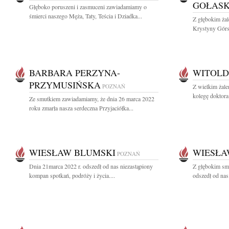
GOŁAS
Głęboko poruszeni i zasmuceni zawiadamiamy o
śmierci naszego Męża, Taty, Teścia i Dziadka...
Z głębokim ża
Krystyny Górsk
BARBARA PERZYNA-
WITOLD
PRZYMUSIŃSKA
POZNAŃ
Z wielkim żale
kolegę doktora
Ze smutkiem zawiadamiamy, że dnia 26 marca 2022
roku zmarła nasza serdeczna Przyjaciółka...
WIESŁAW BLUMSKI
WIESŁA
POZNAŃ
Dnia 21marca 2022 r. odszedł od nas niezastąpiony
Z głębokim sm
kompan spotkań, podróży i życia....
odszedł od nas 