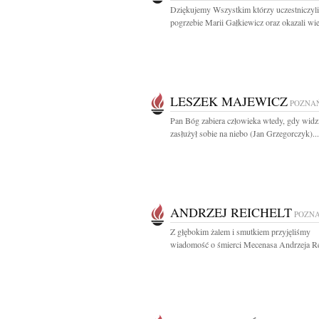
Dziękujemy Wszystkim którzy uczestniczyl
pogrzebie Marii Gałkiewicz oraz okazali wiel
LESZEK MAJEWICZ
POZNA
Pan Bóg zabiera człowieka wtedy, gdy widzi
zasłużył sobie na niebo (Jan Grzegorczyk)...
ANDRZEJ REICHELT
POZN
Z głębokim żalem i smutkiem przyjęliśmy
wiadomość o śmierci Mecenasa Andrzeja Rei