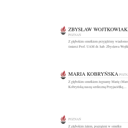
ZBYSŁAW WOJTKOWIAK
POZNAŃ
Z głębokim smutkiem przyjęliśmy wiadomo
śmierci Prof. UAM dr. hab. Zbysława Wojtk
MARIA KOBRYŃSKA
POZN
Z głębokim smutkiem żegnamy Marię (Mar
Kobryńską naszą serdeczną Przyjaciółkę,...
POZNAŃ
Z głębokim żalem, pogrążeni w smutku