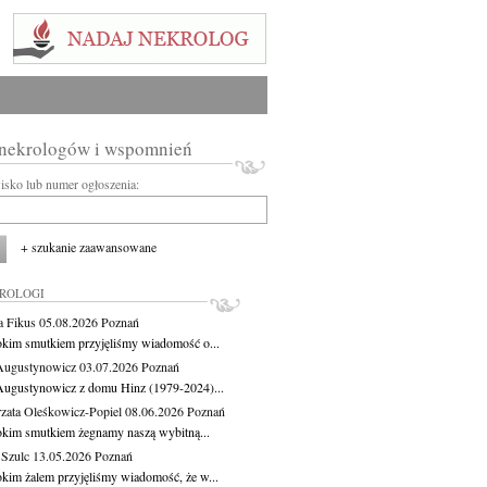
 nekrologów i wspomnień
wisko lub numer ogłoszenia:
+ szukanie zaawansowane
KROLOGI
a Fikus
05.08.2026
Poznań
okim smutkiem przyjęliśmy wiadomość o...
Augustynowicz
03.07.2026
Poznań
Augustynowicz z domu Hinz (1979-2024)...
zata Oleśkowicz-Popiel
08.06.2026
Poznań
okim smutkiem żegnamy naszą wybitną...
 Szulc
13.05.2026
Poznań
okim żalem przyjęliśmy wiadomość, że w...