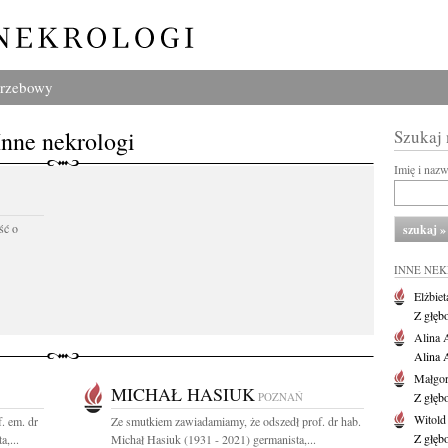
grzebowy
Inne nekrologi
Szukaj
Imię i naz
ść o
INNE NE
Elżbiet
Z głęb
Alina 
Alina 
Małgor
MICHAŁ HASIUK
POZNAŃ
Z głęb
Witold
. em. dr
Ze smutkiem zawiadamiamy, że odszedł prof. dr hab.
Z głęb
,...
Michał Hasiuk (1931 - 2021) germanista,...