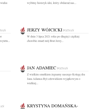
 wieku
wybitny historyk idei, który obdarzał nas...
JERZY WÓJCICKI
ZNAŃ
POZNAŃ
or
W dniu 3 lipca 2021 roku po długiej i ciężkiej
sytetu...
chorobie zmarł mój Brat Jerzy...
JAN ADAMIEC
POZNAŃ
Z wielkim smutkiem żegnamy naszego Kolegę dra
Jana Adamca Był człowiekiem wyjątkowym o
wielkiej...
KRYSTYNA DOMAŃSKA-
NAŃ