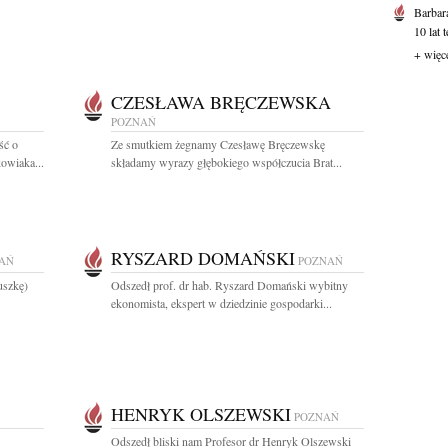
Barbar
10 lat 
+ więc
CZESŁAWA BRĘCZEWSKA
POZNAŃ
ść o
Ze smutkiem żegnamy Czesławę Bręczewskę
owiaka...
składamy wyrazy głębokiego współczucia Brat...
RYSZARD DOMAŃSKI
AŃ
POZNAŃ
uszkę)
Odszedł prof. dr hab. Ryszard Domański wybitny
ekonomista, ekspert w dziedzinie gospodarki...
HENRYK OLSZEWSKI
POZNAŃ
Odszedł bliski nam Profesor dr Henryk Olszewski