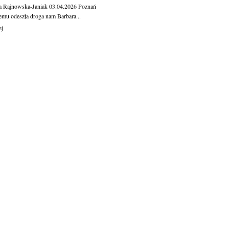
a Rajnowska-Janiak
03.04.2026
Poznań
temu odeszła droga nam Barbara...
ej