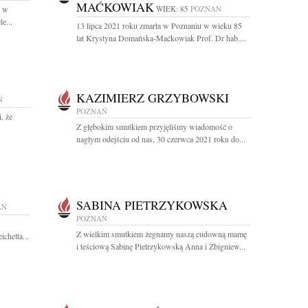
MAĆKOWIAK
i w
WIEK: 85
POZNAŃ
e...
13 lipca 2021 roku zmarła w Poznaniu w wieku 85
lat Krystyna Domańska-Maćkowiak Prof. Dr hab....
KAZIMIERZ GRZYBOWSKI
Ń
POZNAŃ
, że
Z głębokim smutkiem przyjęliśmy wiadomość o
nagłym odejściu od nas, 30 czerwca 2021 roku do...
SABINA PIETRZYKOWSKA
AŃ
POZNAŃ
Z wielkim smutkiem żegnamy naszą cudowną mamę
chelta...
i teściową Sabinę Pietrzykowską Anna i Zbigniew...