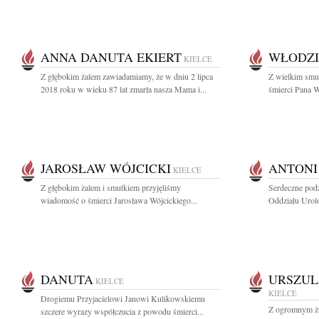
ANNA DANUTA EKIERT
WŁODZI
KIELCE
Z głębokim żalem zawiadamiamy, że w dniu 2 lipca
Z wielkim smu
2018 roku w wieku 87 lat zmarła nasza Mama i...
śmierci Pana W
JAROSŁAW WÓJCICKI
ANTONI
KIELCE
Z głębokim żalem i smutkiem przyjęliśmy
Serdeczne podz
wiadomość o śmierci Jarosława Wójcickiego...
Oddziału Urol
DANUTA
URSZUL
KIELCE
KIELCE
Drogiemu Przyjacielowi Janowi Kulikowskiemu
Z ogromnym ża
szczere wyrazy współczucia z powodu śmierci...