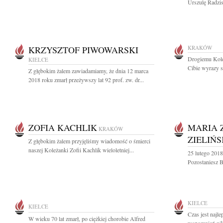
Urszulę Radzi
KRZYSZTOF PIWOWARSKI
KRAKÓW
Drogiemu Kole
KIELCE
Cibie wyrazy s
Z głębokim żalem zawiadamiamy, że dnia 12 marca
2018 roku zmarł przeżywszy lat 92 prof. zw. dr...
ZOFIA KACHLIK
MARIA 
KRAKÓW
ZIELIŃ
Z głębokim żalem przyjęliśmy wiadomość o śmierci
naszej Koleżanki Zofii Kachlik wieloletniej...
25 lutego 2018
Pozostaniesz B
KIELCE
KIELCE
Czas jest najl
W wieku 70 lat zmarł, po ciężkiej chorobie Alfred