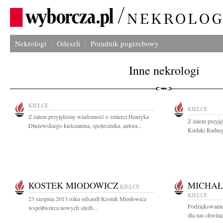
Nekrologi
Odeszli
Poradnik pogrzebowy
Inne nekrologi
KIELCE
KIELCE
Z żalem przyjęliśmy wiadomość o śmierci Henryka
Z żalem przyję
Dłużewskiego kielczanina, społecznika, autora...
Kudaki Radnego
KOSTEK MIODOWICZ
MICHAŁ
KIELCE
KIELCE
23 sierpnia 2013 roku odszedł Kostek Miodowicz
Podziękowanie
współtwórca nowych służb...
dla nas chwilac