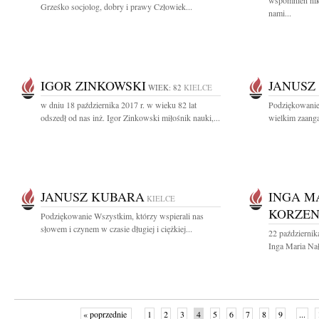
wspomnień nik
Grześko socjolog, dobry i prawy Człowiek...
nami...
IGOR ZINKOWSKI
JANUSZ
WIEK: 82
KIELCE
w dniu 18 października 2017 r. w wieku 82 lat
Podziękowanie 
odszedł od nas inż. Igor Zinkowski miłośnik nauki,...
wielkim zaanga
JANUSZ KUBARA
INGA M
KIELCE
KORZEN
Podziękowanie Wszystkim, którzy wspierali nas
słowem i czynem w czasie długiej i ciężkiej...
22 październik
Inga Maria Na
« poprzednie
1
2
3
4
5
6
7
8
9
...