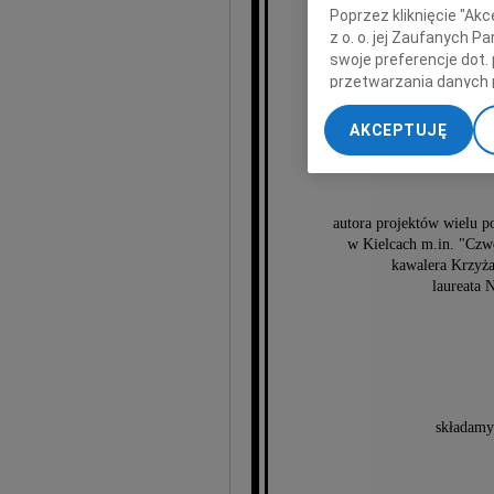
Poprzez kliknięcie "Ak
z o. o. jej Zaufanych 
swoje preferencje dot.
przetwarzania danych 
„Ustawienia zaawansow
Henry
AKCEPTUJĘ
My, nasi Zaufani Part
dokładnych danych geol
Przechowywanie informa
treści, badnie odbiorcó
autora projektów wielu p
w Kielcach m.in. "Czw
kawalera Krzyża
laureata 
składamy