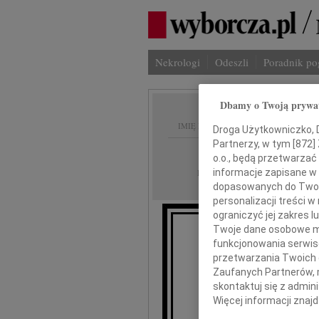
Nekrologi
Odeszli
Poradnik p
Dbamy o Twoją prywa
IMIĘ I NAZWISKO:
Droga Użytkowniczko, Dr
Partnerzy, w tym [
872
]
Kielce
REGION:
o.o., będą przetwarzać 
15.10.2018
informacje zapisane w
DATA EMISJI:
dopasowanych do Twoich
personalizacji treści 
ograniczyć jej zakres
Twoje dane osobowe mo
funkcjonowania serwisó
Z żalem 
przetwarzania Twoich da
Zaufanych Partnerów, 
skontaktuj się z admin
Więcej informacji znaj