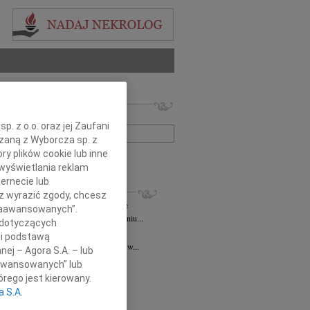
 nekrologów i wspomnień
zwisko lub numer ogłoszenia:
. z o.o. oraz jej Zaufani
ązaną z Wyborcza sp. z
ry plików cookie lub inne
+ szukanie zaawansowane
wyświetlania reklam
ernecie lub
KROLOGI
sz wyrazić zgody, chcesz
ztof Niespodzianski
10.11.2025
Kielce
 Zaawansowanych”.
omnym smutkiem informujemy, że w dniu...
 dotyczących
d Niziurski
11.07.2025
Kielce
li podstawą
u 13 lipca 2025 roku o godzinie 18.00 w...
nej – Agora S.A. – lub
 Bałuka-Horecka
05.03.2025
Kielce
aawansowanych” lub
czne podziękowania Wszystkim,...
rego jest kierowany.
2.2025
Kielce
a S.A.
ł, ściskamy Was mocno! PZL