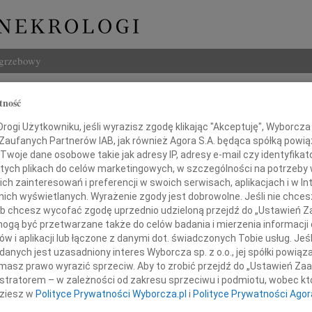
ogrzebowy
Szukaj
tność
Imię i na
ogi Użytkowniku, jeśli wyrazisz zgodę klikając "Akceptuję", Wyborcza sp
 Zaufanych Partnerów IAB, jak również Agora S.A. będąca spółką powi
Twoje dane osobowe takie jak adresy IP, adresy e-mail czy identyfikato
 tych plikach do celów marketingowych, w szczególności na potrzeby 
 zainteresowań i preferencji w swoich serwisach, aplikacjach i w Int
INNE NE
w nich wyświetlanych. Wyrażenie zgody jest dobrowolne. Jeśli nie chce
Krzys
 lub chcesz wycofać zgodę uprzednio udzieloną przejdź do „Ustawień
Z ogr
gą być przetwarzane także do celów badania i mierzenia informacji
Edmun
w i aplikacji lub łączone z danymi dot. świadczonych Tobie usług. Jeś
przyjęliśmy wiadomość o śmierci
W dni
nych jest uzasadniony interes Wyborcza sp. z o.o., jej spółki powiąza
Maria
masz prawo wyrazić sprzeciw. Aby to zrobić przejdź do „Ustawień Z
Serde
istratorem – w zależności od zakresu sprzeciwu i podmiotu, wobec któ
17.0
dziesz w
Polityce Prywatności Wyborcza.pl
i
Polityce Prywatności Agor
Micha