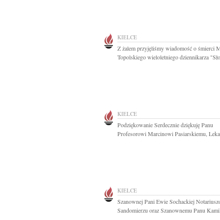
KIELCE
Z żalem przyjęliśmy wiadomość o śmierci M
Topolskiego wieloletniego dziennikarza "Sło
KIELCE
Podziękowanie Serdecznie dziękuję Panu
Profesorowi Marcinowi Pasiarskiemu, Lekar
KIELCE
Szanownej Pani Ewie Sochackiej Notarius
Sandomierzu oraz Szanownemu Panu Kamil