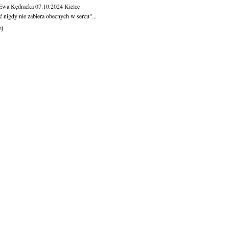
 Ewa Kędracka
07.10.2024
Kielce
 nigdy nie zabiera obecnych w sercu"...
ej