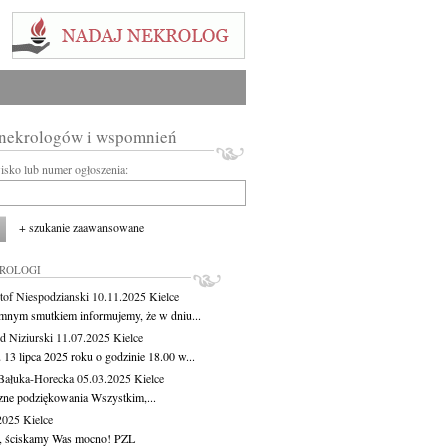
 nekrologów i wspomnień
wisko lub numer ogłoszenia:
+ szukanie zaawansowane
KROLOGI
tof Niespodzianski
10.11.2025
Kielce
mnym smutkiem informujemy, że w dniu...
 Niziurski
11.07.2025
Kielce
 13 lipca 2025 roku o godzinie 18.00 w...
Bałuka-Horecka
05.03.2025
Kielce
zne podziękowania Wszystkim,...
.2025
Kielce
, ściskamy Was mocno! PZL