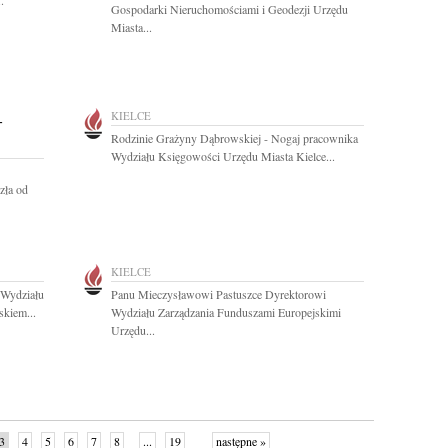
.
Gospodarki Nieruchomościami i Geodezji Urzędu
Miasta...
-
KIELCE
Rodzinie Grażyny Dąbrowskiej - Nogaj pracownika
Wydziału Księgowości Urzędu Miasta Kielce...
zła od
KIELCE
 Wydziału
Panu Mieczysławowi Pastuszce Dyrektorowi
kiem...
Wydziału Zarządzania Funduszami Europejskimi
Urzędu...
3
4
5
6
7
8
...
19
następne »