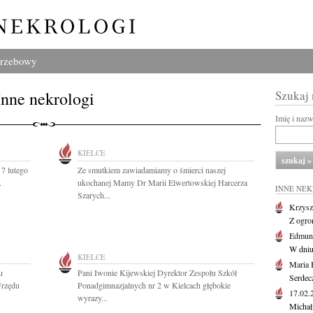
grzebowy
Inne nekrologi
Szukaj
Imię i naz
KIELCE
7 lutego
Ze smutkiem zawiadamiamy o śmierci naszej
.
ukochanej Mamy Dr Marii Elwertowskiej Harcerza
INNE NE
Szarych...
Krzysz
Z ogro
Edmund
W dniu
KIELCE
Maria 
u
Pani Iwonie Kijewskiej Dyrektor Zespołu Szkół
Serdec
Urzędu
Ponadgimnazjalnych nr 2 w Kielcach głębokie
17.02
wyrazy...
Michał