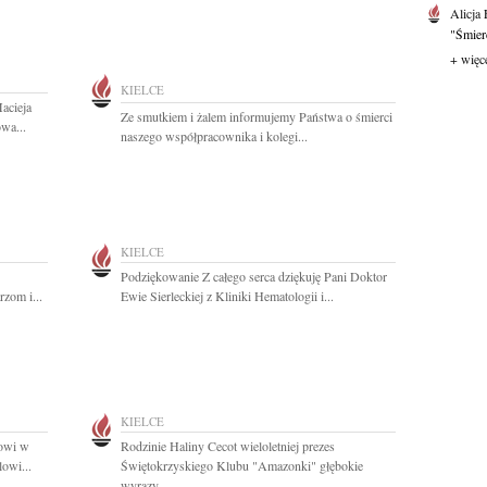
Alicja
"Śmierć
+ więc
KIELCE
acieja
Ze smutkiem i żalem informujemy Państwa o śmierci
wa...
naszego współpracownika i kolegi...
KIELCE
Podziękowanie Z całego serca dziękuję Pani Doktor
zom i...
Ewie Sierleckiej z Kliniki Hematologii i...
KIELCE
zowi w
Rodzinie Haliny Cecot wieloletniej prezes
owi...
Świętokrzyskiego Klubu "Amazonki" głębokie
wyrazy...