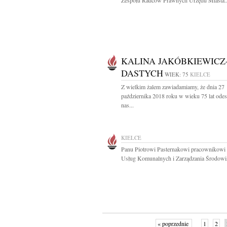
Zespołu Radców Prawnych Urzędu Miasta..
KALINA JAKÓBKIEWICZ
DASTYCH
WIEK: 75
KIELCE
Z wielkim żalem zawiadamiamy, że dnia 27
października 2018 roku w wieku 75 lat odes
nas...
KIELCE
Panu Piotrowi Pasternakowi pracownikowi
Usług Komunalnych i Zarządzania Środowis
« poprzednie
1
2