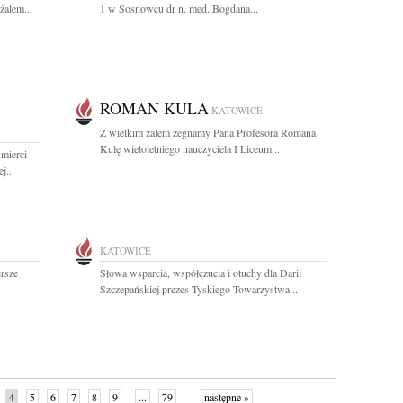
żalem...
1 w Sosnowcu dr n. med. Bogdana...
ROMAN KULA
KATOWICE
Z wielkim żalem żegnamy Pana Profesora Romana
Kulę wieloletniego nauczyciela I Liceum...
mierci
j...
KATOWICE
ersze
Słowa wsparcia, współczucia i otuchy dla Darii
Szczepańskiej prezes Tyskiego Towarzystwa...
4
5
6
7
8
9
...
79
następne »