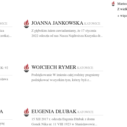
Marius
Z wiel
+ więc
JOANNA JANKOWSKA
WICE
KATOWICE
ica
Z głębokim żalem zawiadamiamy, że 17 stycznia
zotka)...
2022 odeszła od nas Nasza Najdroższa Kuzynka dr...
WOJCIECH RYMER
K: 92
KATOWICE
Podziękowanie W imieniu całej rodziny pragniemy
isława
podziękować wszystkim tym, którzy byli z...
A
EUGENIA DŁUBAK
KATOWICE
15 XII 2017 r. odeszła Eugenia Dłubak z domu
tynę
Gonek Nika ur. 11 VIII 1923 w Stanisławowie...