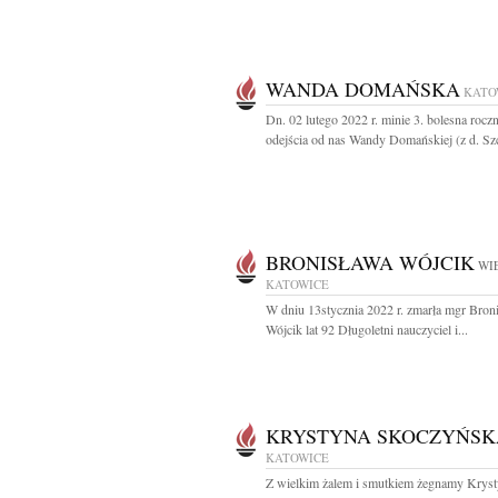
WANDA DOMAŃSKA
KATO
Dn. 02 lutego 2022 r. minie 3. bolesna roczn
odejścia od nas Wandy Domańskiej (z d. Szc
BRONISŁAWA WÓJCIK
WIE
KATOWICE
W dniu 13stycznia 2022 r. zmarła mgr Bron
Wójcik lat 92 Długoletni nauczyciel i...
KRYSTYNA SKOCZYŃSK
KATOWICE
Z wielkim żalem i smutkiem żegnamy Krys