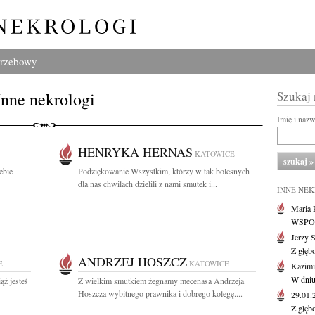
grzebowy
Inne nekrologi
Szukaj
Imię i naz
HENRYKA HERNAS
KATOWICE
ebie
Podziękowanie Wszystkim, którzy w tak bolesnych
dla nas chwilach dzielili z nami smutek i...
INNE NE
Maria P
WSPOMN
Jerzy 
Z głęb
ANDRZEJ HOSZCZ
E
KATOWICE
Kazimi
W dniu
ąż jesteś
Z wielkim smutkiem żegnamy mecenasa Andrzeja
Hoszcza wybitnego prawnika i dobrego kolegę....
29.01
Z głęb