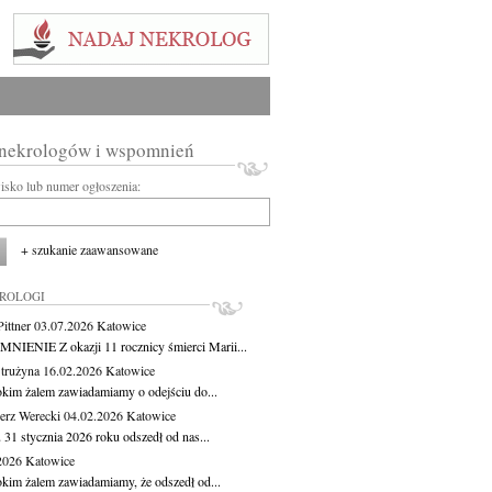
 nekrologów i wspomnień
wisko lub numer ogłoszenia:
+ szukanie zaawansowane
KROLOGI
ittner
03.07.2026
Katowice
IENIE Z okazji 11 rocznicy śmierci Marii...
Strużyna
16.02.2026
Katowice
okim żalem zawiadamiamy o odejściu do...
erz Werecki
04.02.2026
Katowice
 31 stycznia 2026 roku odszedł od nas...
.2026
Katowice
okim żalem zawiadamiamy, że odszedł od...