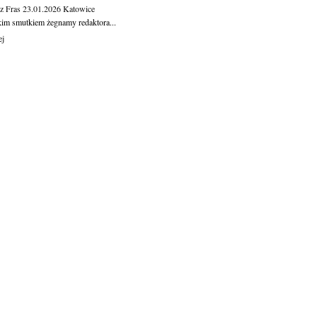
z Fras
23.01.2026
Katowice
kim smutkiem żegnamy redaktora...
ej