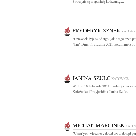
Skoczyńską wspaniałą koleżankę,...
FRYDERYK SZNEK
KATOWI
"Człowiek żyje tak długo, jak długo trwa pa
Nim" Dnia 11 grudnia 2021 roku minęła 50-t
JANINA SZULC
KATOWICE
W dniu 10 listopada 2021 r. odeszła nasza s
Koleżanka i Przyjaciółka Janina Szulc...
MICHAŁ MARCINEK
KATO
"Umarłych wieczność dotąd trwa, dokąd pa