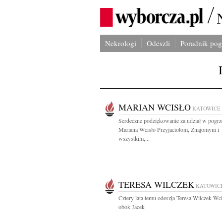
Nekrologi
Odeszli
Poradnik po
MARIAN WCISŁO
KATOWICE
Serdeczne podziękowanie za udział w pogrz
Mariana Wcisło Przyjaciołom, Znajomym i
wszystkim,...
TERESA WILCZEK
KATOWIC
Cztery lata temu odeszła Teresa Wilczek Wci
obok Jacek