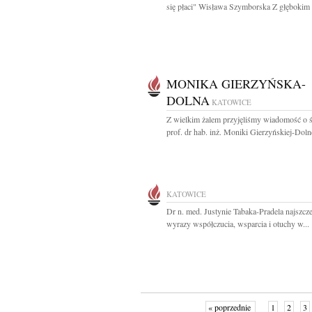
się płaci" Wisława Szymborska Z głębokim 
MONIKA GIERZYŃSKA-
DOLNA
KATOWICE
Z wielkim żalem przyjęliśmy wiadomość o ś
prof. dr hab. inż. Moniki Gierzyńskiej-Dolne
KATOWICE
Dr n. med. Justynie Tabaka-Pradela najszcz
wyrazy współczucia, wsparcia i otuchy w...
« poprzednie
1
2
3