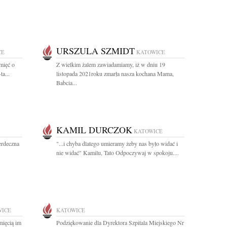
URSZULA SZMIDT
CE
KATOWICE
mięć o
Z wielkim żalem zawiadamiamy, iż w dniu 19
a...
listopada 2021roku zmarła nasza kochana Mama,
Babcia...
KAMIL DURCZOK
KATOWICE
erdeczna
"...i chyba dlatego umieramy żeby nas było widać i
nie widać" Kamilu, Tato Odpoczywaj w spokoju....
WICE
KATOWICE
mięcią im
Podziękowanie dla Dyrektora Szpitala Miejskiego Nr