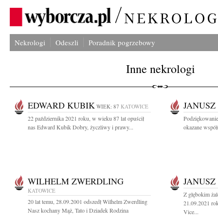
Nekrologi
Odeszli
Poradnik pogrzebowy
Inne nekrologi
EDWARD KUBIK
JANUSZ
WIEK: 87
KATOWICE
22 października 2021 roku, w wieku 87 lat opuścił
Podziękowanie
nas Edward Kubik Dobry, życzliwy i prawy...
okazane współc
WILHELM ZWERDLING
JANUSZ
KATOWICE
Z głębokim ża
20 lat temu, 28.09.2001 odszedł Wilhelm Zwerdling
21.09.2021 rok
Nasz kochany Mąż, Tato i Dziadek Rodzina
Vice...