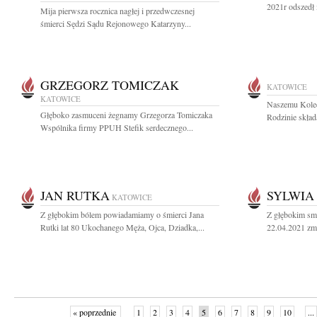
2021r odszedł 
Mija pierwsza rocznica nagłej i przedwczesnej
śmierci Sędzi Sądu Rejonowego Katarzyny...
GRZEGORZ TOMICZAK
KATOWICE
KATOWICE
Naszemu Koled
Głęboko zasmuceni żegnamy Grzegorza Tomiczaka
Rodzinie skład
Wspólnika firmy PPUH Stefik serdecznego...
JAN RUTKA
SYLWIA
KATOWICE
Z głębokim bólem powiadamiamy o śmierci Jana
Z głębokim sm
Rutki lat 80 Ukochanego Męża, Ojca, Dziadka,...
22.04.2021 zma
« poprzednie
1
2
3
4
5
6
7
8
9
10
...