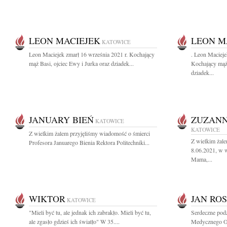
LEON MACIEJEK
LEON M
KATOWICE
Leon Maciejek zmarł 16 września 2021 r. Kochający
. Leon Macieje
mąż Basi, ojciec Ewy i Jurka oraz dziadek...
Kochający mąż 
dziadek...
JANUARY BIEŃ
ZUZANN
KATOWICE
KATOWICE
Z wielkim żalem przyjęliśmy wiadomość o śmierci
Z wielkim żal
Profesora Januarego Bienia Rektora Politechniki...
8.06.2021, w w
Mama,...
WIKTOR
JAN RO
KATOWICE
"Mieli być tu, ale jednak ich zabrakło. Mieli być tu,
Serdeczne podz
ale zgasło gdzieś ich światło" W 35....
Medycznego Odd