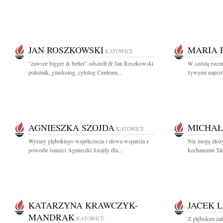
JAN ROSZKOWSKI
MARIA 
KATOWICE
"zawsze bigger & better" odszedł dr Jan Roszkowski
W szóstą roczni
położnik, ginekolog, cytolog Centrum...
żywymi naprzód
AGNIESZKA SZOJDA
MICHAŁ
KATOWICE
Wyrazy głębokiego współczucia i słowa wsparcia z
Nie mogę złoż
powodu śmierci Agnieszki Szojdy dla...
kochanemu Tat
KATARZYNA KRAWCZYK-
JACEK L
MANDRAK
KATOWICE
Z głębokim ża