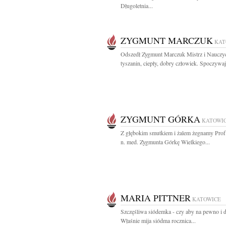
Długoletnia...
ZYGMUNT MARCZUK
KAT
Odszedł Zygmunt Marczuk Mistrz i Nauczyc
tyszanin, ciepły, dobry człowiek. Spoczywaj
ZYGMUNT GÓRKA
KATOWI
Z głębokim smutkiem i żalem żegnamy Prof.
n. med. Zygmunta Górkę Wielkiego...
MARIA PITTNER
KATOWICE
Szczęśliwa siódemka - czy aby na pewno i d
Właśnie mija siódma rocznica...