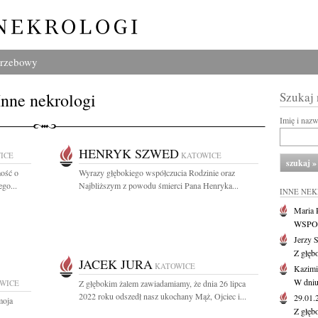
grzebowy
Inne nekrologi
Szukaj
Imię i naz
HENRYK SZWED
ICE
KATOWICE
ość o
Wyrazy głębokiego współczucia Rodzinie oraz
go...
Najbliższym z powodu śmierci Pana Henryka...
INNE NE
Maria P
WSPOMN
Jerzy 
Z głęb
JACEK JURA
KATOWICE
Kazimi
W dniu
WICE
Z głębokim żalem zawiadamiamy, że dnia 26 lipca
2022 roku odszedł nasz ukochany Mąż, Ojciec i...
29.01
moja
Z głęb