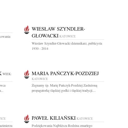
WIESŁAW SZYNDLER-
GŁOWACKI
kowania
KATOWICE
Wiesław Szyndler-Głowacki dziennikarz, publicysta
1930 - 2014
K
MARIA PAŃCZYK-POZDZIEJ
WIEK:
KATOWICE
rwca
Żegnamy śp. Marię Pańczyk-Pozdziej Zasłużoną
...
propagatorkę śląskiej godki i śląskiej tradycji....
PAWEŁ KILIAŃSKI
ICE
KATOWICE
azimierza
Podziękowania Najbliższa Rodzina zmarłego