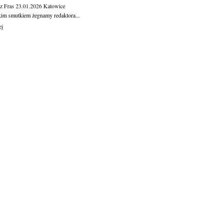
z Fras
23.01.2026
Katowice
kim smutkiem żegnamy redaktora...
ej