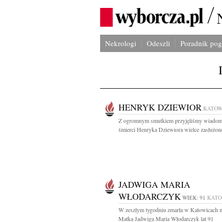
Nekrologi
Odeszli
Poradnik po
HENRYK DZIEWIOR
KATOW
Z ogromnym smutkiem przyjęliśmy wiadom
śmierci Henryka Dziewiora wielce zasłużone
JADWIGA MARIA
WŁODARCZYK
WIEK: 91
KATO
W zeszłym tygodniu zmarła w Katowicach 
Matka Jadwiga Maria Włodarczyk lat 91