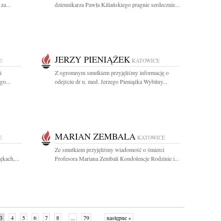
za...
dziennikarza Pawła Kiliańskiego pragnie serdecznie...
JERZY PIENIĄŻEK
E
KATOWICE
i
Z ogromnym smutkiem przyjęliśmy informację o
go...
odejściu dr n. med. Jerzego Pieniążka Wybitny...
MARIAN ZEMBALA
E
KATOWICE
Ze smutkiem przyjęliśmy wiadomość o śmierci
ękach,...
Profesora Mariana Zembali Kondolencje Rodzinie i...
3
4
5
6
7
8
...
79
następne »