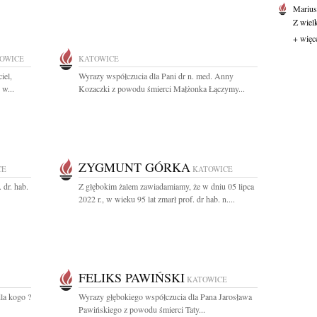
Marius
Z wiel
+ więc
OWICE
KATOWICE
iel,
Wyrazy współczucia dla Pani dr n. med. Anny
 w...
Kozaczki z powodu śmierci Małżonka Łączymy...
ZYGMUNT GÓRKA
CE
KATOWICE
 dr. hab.
Z głębokim żalem zawiadamiamy, że w dniu 05 lipca
2022 r., w wieku 95 lat zmarł prof. dr hab. n....
FELIKS PAWIŃSKI
KATOWICE
la kogo ?
Wyrazy głębokiego współczucia dla Pana Jarosława
Pawińskiego z powodu śmierci Taty...