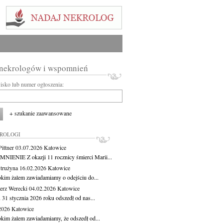
 nekrologów i wspomnień
wisko lub numer ogłoszenia:
+ szukanie zaawansowane
KROLOGI
ittner
03.07.2026
Katowice
IENIE Z okazji 11 rocznicy śmierci Marii...
Strużyna
16.02.2026
Katowice
okim żalem zawiadamiamy o odejściu do...
erz Werecki
04.02.2026
Katowice
 31 stycznia 2026 roku odszedł od nas...
.2026
Katowice
okim żalem zawiadamiamy, że odszedł od...