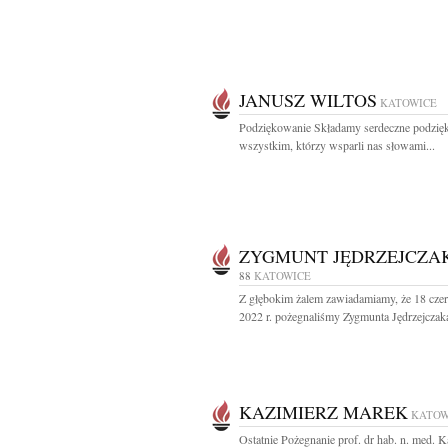
JANUSZ WILTOS
KATOWICE
Podziękowanie Składamy serdeczne podzię
wszystkim, którzy wsparli nas słowami...
ZYGMUNT JĘDRZEJCZA
88
KATOWICE
Z głębokim żalem zawiadamiamy, że 18 cze
2022 r. pożegnaliśmy Zygmunta Jędrzejczaka
KAZIMIERZ MAREK
KATOW
Ostatnie Pożegnanie prof. dr hab. n. med. K