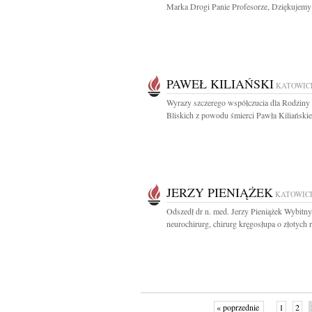
Marka Drogi Panie Profesorze, Dziękujemy 
PAWEŁ KILIAŃSKI
KATOWIC
Wyrazy szczerego współczucia dla Rodziny 
Bliskich z powodu śmierci Pawła Kiliańskie
JERZY PIENIĄŻEK
KATOWIC
Odszedł dr n. med. Jerzy Pieniążek Wybitny
neurochirurg, chirurg kręgosłupa o złotych r
« poprzednie
1
2