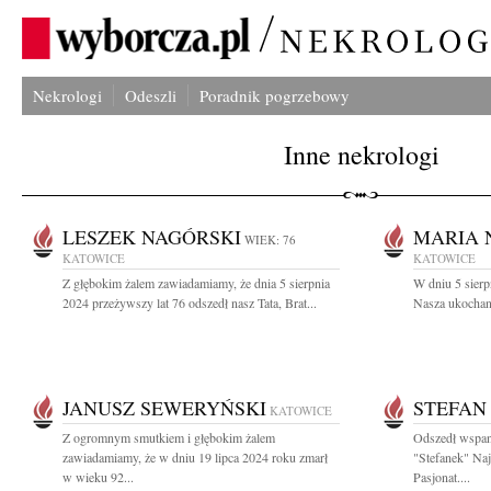
Nekrologi
Odeszli
Poradnik pogrzebowy
Inne nekrologi
LESZEK NAGÓRSKI
MARIA
WIEK: 76
KATOWICE
KATOWICE
Z głębokim żalem zawiadamiamy, że dnia 5 sierpnia
W dniu 5 sierp
2024 przeżywszy lat 76 odszedł nasz Tata, Brat...
Nasza ukochana
JANUSZ SEWERYŃSKI
STEFAN
KATOWICE
Z ogromnym smutkiem i głębokim żalem
Odszedł wspan
zawiadamiamy, że w dniu 19 lipca 2024 roku zmarł
"Stefanek" Najl
w wieku 92...
Pasjonat....