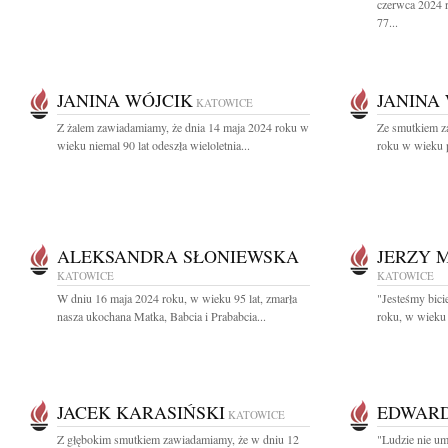
czerwca 2024 
77...
JANINA WÓJCIK
JANINA
KATOWICE
Z żalem zawiadamiamy, że dnia 14 maja 2024 roku w
Ze smutkiem z
wieku niemal 90 lat odeszła wieloletnia...
roku w wieku p
ALEKSANDRA SŁONIEWSKA
JERZY 
KATOWICE
KATOWICE
W dniu 16 maja 2024 roku, w wieku 95 lat, zmarła
"Jesteśmy bic
nasza ukochana Matka, Babcia i Prababcia...
roku, w wieku 
JACEK KARASIŃSKI
EDWARD
KATOWICE
Z głębokim smutkiem zawiadamiamy, że w dniu 12
"Ludzie nie um