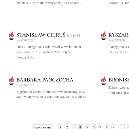
kwietnia 2024 roku, przeżywszy 97 lat odszedł...
oczom" ks. Ja
STANISŁAW CIURUŚ
RYSZAR
WIEK: 88
KATOWICE
KATOWICE
Dnia 12 lutego 2024 roku zmarł w wieku 88 lat
2 lutego 2024 
Stanisław Ciuruś ukochany Mąż i Ojciec
lat 81 inżynie
Uroczystość...
BARBARA PANCZOCHA
BRONIS
KATOWICE
Z żalem zawia
Z głębokim żalem i smutkiem zawiadamiamy, że w
roku zmarł prz
dniu 25 stycznia 2024 roku odeszła od nas Barbara...
« poprzednie
1
2
3
4
5
6
7
8
9
...