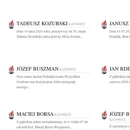
TADEUSZ KOZUBSKI
JANUSZ
KATOWICE
Dnia 10 lipca 2024 roku, przeżywszy lat 76, zmarł
Dnia 01.07.20
Tadeusz Kozubski radca prawny Msza Święta...
Dziadek, Brat 
JÓZEF BUSZMAN
JAN RD
KATOWICE
Non omnis moriar Podziękowania Wszystkim
Z głębokim ża
Osobom oraz Instytucjom, które pożegnały
czerwca 2024 r
naszego...
MACIEJ BORSA
JÓZEF 
KATOWICE
KATOWICE
Z głębokim żalem zawiadamiamy, że w wieku 67 lat
Z ogromnym sm
odszedł Kol. Maciej Borsa Wiceprezes...