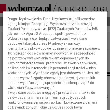
Dbamy o Twoją prywatność
Droga Użytkowniczko, Drogi Użytkowniku, jeśli wyrazisz
Nekrologi
Odeszli
Poradnik pogrzebowy
zgodę klikając "Akceptuję", Wyborcza sp. z o.o. oraz jej
Zaufani Partnerzy, w tym [
872
] Zaufanych Partnerów IAB,
jak również Agora S.A. będąca spółką powiązaną z
Wyborcza sp. z o.o., będą przetwarzać Twoje dane
Leszek Nagórski
osobowe takie jak adresy IP, adresy e-mail czy
IMIĘ I NAZWISKO:
identyfikatory plików cookie lub inne informacje zapisane w
tych plikach do celów marketingowych, w szczególności
Katowice
REGION:
na potrzeby wyświetlania reklam dopasowanych do
12.08.2024
DATA EMISJI:
Twoich zainteresowań i preferencji w swoich serwisach,
aplikacjach i w Internecie lub personalizacji treści w nich
wyświetlanych. Wyrażenie zgody jest dobrowolne. Jeśli nie
chcesz wyrazić zgody, chcesz ograniczyć jej zakres lub
chcesz wycofać zgodę uprzednio udzieloną przejdź do
Z głębokim żalem zawiadamiamy,
„Ustawień Zaawansowanych”.
że dnia 5 sierpnia 2024 przeżywszy lat 76
Twoje dane osobowe mogą być przetwarzane także do
odszedł nasz Tata, Brat i ukochany Dziadziuś
celów badania i mierzenia informacji dotyczących
funkcjonowania serwisów i aplikacji lub łączone z danymi
dot. świadczonych Tobie usług. Jeśli podstawą