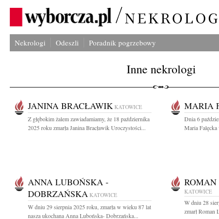
Nekrologi
Odeszli
Poradnik pogrzebowy
Inne nekrologi
JANINA BRACŁAWIK
MARIA 
KATOWICE
Z głębokim żalem zawiadamiamy, że 18 października
Dnia 6 paździe
2025 roku zmarła Janina Bracławik Uroczystości...
Maria Falęcka 
ANNA LUBOŃSKA -
ROMAN
DOBRZAŃSKA
KATOWICE
KATOWICE
W dniu 28 sier
W dniu 29 sierpnia 2025 roku, zmarła w wieku 87 lat
zmarł Roman L
nasza ukochana Anna Lubońska- Dobrzańska...