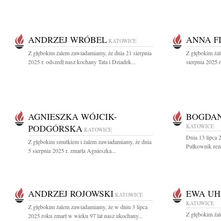
ANDRZEJ WRÓBEL
ANNA F
KATOWICE
Z głębokim żalem zawiadamiamy, że dnia 21 sierpnia
Z głębokim ża
2025 r. odszedł nasz kochany Tata i Dziadek...
sierpnia 2025 
AGNIESZKA WÓJCIK-
BOGDAN
PODGÓRSKA
KATOWICE
KATOWICE
Dnia 13 lipca 
Z głębokim smutkiem i żalem zawiadamiamy, że dnia
Pułkownik rez
5 sierpnia 2025 r. zmarła Agnieszka...
ANDRZEJ ROJOWSKI
EWA U
KATOWICE
KATOWICE
Z głębokim żalem zawiadamiamy, że w dniu 3 lipca
Z głębokim ża
2025 roku zmarł w wieku 97 lat nasz ukochany...