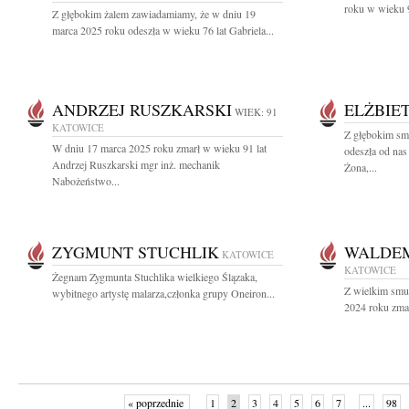
roku w wieku 9
Z głębokim żalem zawiadamiamy, że w dniu 19
marca 2025 roku odeszła w wieku 76 lat Gabriela...
ANDRZEJ RUSZKARSKI
ELŻBIE
WIEK: 91
KATOWICE
Z głębokim sm
W dniu 17 marca 2025 roku zmarł w wieku 91 lat
odeszła od nas
Andrzej Ruszkarski mgr inż. mechanik
Żona,...
Nabożeństwo...
ZYGMUNT STUCHLIK
WALDE
KATOWICE
KATOWICE
Żegnam Zygmunta Stuchlika wielkiego Ślązaka,
Z wielkim smu
wybitnego artystę malarza,członka grupy Oneiron...
2024 roku zmar
« poprzednie
1
2
3
4
5
6
7
...
98