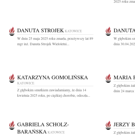
2025 roku zmarł
DANUTA STROJEK
DANUT
KATOWICE
W dniu 25 maja 2025 roku zmarła, przeżywszy lat 89
W głębokim sm
mgr inż. Danuta Strojek Wieloletni...
dnia 30.04.202
KATARZYNA GOMOLIŃSKA
MARIA 
KATOWICE
Z głębokim ża
Z głębokim smutkiem zawiadamiamy, że dnia 14
dniu 24 marca 
kwietnia 2025 roku, po ciężkiej chorobie, odeszła...
GABRIELA SCHOLZ-
JERZY 
BARAŃSKA
KATOWICE
Z głębokim ża