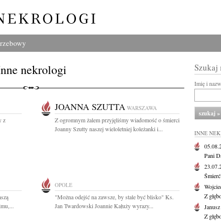
grzebowy
Inne nekrologi
Szukaj
Imię i naz
JOANNA SZUTTA
WARSZAWA
y z
Z ogromnym żalem przyjęliśmy wiadomość o śmierci
Joanny Szutty naszej wieloletniej koleżanki i...
INNE NE
05.08
Pani D
23.07
Śmierć 
OPOLE
Wojcie
Z głęb
aszą
"Można odejść na zawsze, by stale być blisko" Ks.
lmu,...
Jan Twardowski Joannie Kałuży wyrazy...
Janus
Z głęb