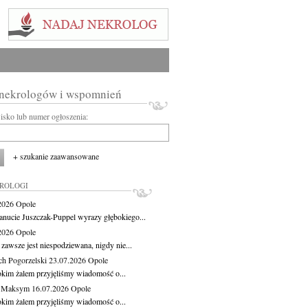
 nekrologów i wspomnień
wisko lub numer ogłoszenia:
+ szukanie zaawansowane
KROLOGI
.2026
Opole
anucie Juszczak-Puppel wyrazy głębokiego...
.2026
Opole
zawsze jest niespodziewana, nigdy nie...
ch Pogorzelski
23.07.2026
Opole
okim żalem przyjęliśmy wiadomość o...
z Maksym
16.07.2026
Opole
okim żalem przyjęliśmy wiadomość o...