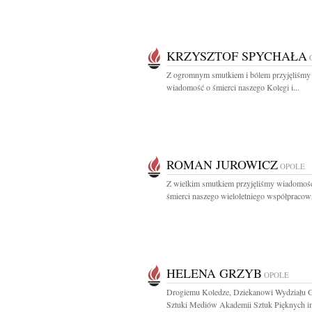
KRZYSZTOF SPYCHAŁA
Z ogromnym smutkiem i bólem przyjęliśmy
wiadomość o śmierci naszego Kolegi i...
ROMAN JUROWICZ
OPOLE
Z wielkim smutkiem przyjęliśmy wiadomoś
śmierci naszego wieloletniego współpracown
HELENA GRZYB
OPOLE
Drogiemu Koledze, Dziekanowi Wydziału Gr
Sztuki Mediów Akademii Sztuk Pięknych im