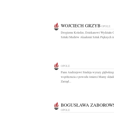
WOJCIECH GRZYB
OPOLE
Drogiemu Koledze, Dziekanowi Wydziału Gr
Sztuki Mediów Akademii Sztuk Pięknych im
OPOLE
Panu Andrzejowi Siudeja wyrazy głębokieg
współczucia z powodu śmierci Mamy skład
Zarząd...
BOGUSŁAWA ZABOROW
OPOLE