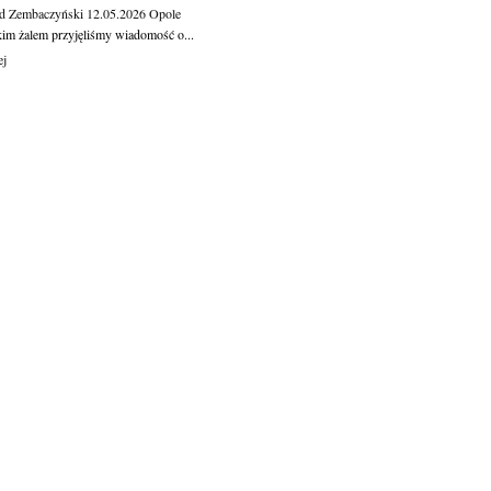
d Zembaczyński
12.05.2026
Opole
kim żalem przyjęliśmy wiadomość o...
ej