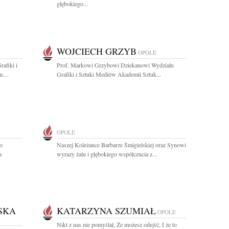
głębokiego...
WOJCIECH GRZYB
OPOLE
afiki i
Prof. Markowi Grzybowi Dziekanowi Wydziału
....
Grafiki i Sztuki Mediów Akademii Sztuk...
OPOLE
o
Naszej Koleżance Barbarze Śmigielskiej oraz Synowi
a
wyrazy żalu i głębokiego współczucia z...
SKA
KATARZYNA SZUMIAŁ
OPOLE
Nikt z nas nie pomyślał, Że możesz odejść, I że to