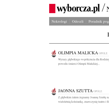
Nekrologi
Odeszli
Poradnik po
OLIMPIA MALICKA
OPOLE
Wyrazy głębokiego współczucia dla Rodzin
powodu śmierci Olimpii Malickiej...
JAONNA SZUTTA
OPOLE
Z głębokim żalem żegnamy Joannę Szuttę n
wieloletnią koleżankę, znawczynię teatru i fi