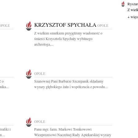
Ryszar
Z wiel
+ więc
KRZYSZTOF SPYCHAŁA
OPOLE
OPOLE
Z wielkim smutkiem przyjęliśmy wiadomość o
śmierci Krzysztofa Spychały wybitnego
archeologa,...
OPOLE
ć o
Szanownej Pani Barbarze Szczepanik składamy
ika...
wyrazy głębokiego żalu i współczucia z powodu...
OPOLE
afiki i
Panu mgr. farm. Markowi Tomkowowi
....
Wiceprezesowi Naczelnej Rady Aptekarskiej wyrazy