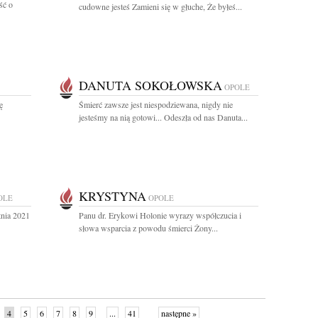
ść o
cudowne jesteś Zamieni się w głuche, Że byłeś...
DANUTA SOKOŁOWSKA
OPOLE
ę
Śmierć zawsze jest niespodziewana, nigdy nie
jesteśmy na nią gotowi... Odeszła od nas Danuta...
KRYSTYNA
OLE
OPOLE
tnia 2021
Panu dr. Erykowi Holonie wyrazy współczucia i
słowa wsparcia z powodu śmierci Żony...
4
5
6
7
8
9
...
41
następne »