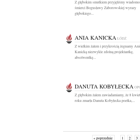
Z głębokim smutkiem przyjęliśmy wiadomo
śmierci Bogusławy Zaborowskiej wyrazy
głębokiego...
ANIA KANICKA
ŁÓDŹ
Z wielkim żalem i przykrością żegnamy Ani
Kanicką niezwykle zdolną projektantkę,
absolwentkę...
DANUTA KOBYŁECKA
OP
Z głębokim żalem zawiadamiamy, że 8 kwie
roku zmarła Danuta Kobyłecka poetka,...
« poprzednie
1
2
3