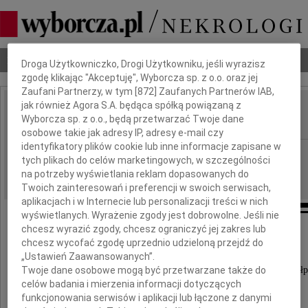
Dbamy o Twoją prywatność
Nekrologi
Odeszli
Poradnik pogrzebowy
Droga Użytkowniczko, Drogi Użytkowniku, jeśli wyrazisz
zgodę klikając "Akceptuję", Wyborcza sp. z o.o. oraz jej
Zaufani Partnerzy, w tym [
872
] Zaufanych Partnerów IAB,
jak również Agora S.A. będąca spółką powiązaną z
Krzysztof Spychała
Wyborcza sp. z o.o., będą przetwarzać Twoje dane
IMIĘ I NAZWISKO:
osobowe takie jak adresy IP, adresy e-mail czy
identyfikatory plików cookie lub inne informacje zapisane w
Opole
REGION:
tych plikach do celów marketingowych, w szczególności
31.12.2021
DATA EMISJI:
na potrzeby wyświetlania reklam dopasowanych do
Twoich zainteresowań i preferencji w swoich serwisach,
aplikacjach i w Internecie lub personalizacji treści w nich
wyświetlanych. Wyrażenie zgody jest dobrowolne. Jeśli nie
chcesz wyrazić zgody, chcesz ograniczyć jej zakres lub
chcesz wycofać zgodę uprzednio udzieloną przejdź do
Z ogromnym smutkiem i bólem
„Ustawień Zaawansowanych”.
Twoje dane osobowe mogą być przetwarzane także do
przyjęliśmy wiadomość o śmierci naszego Kolegi i Współ
celów badania i mierzenia informacji dotyczących
funkcjonowania serwisów i aplikacji lub łączone z danymi