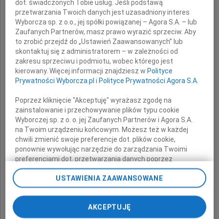
dot. świadczonych Tobie usług. Jeśli podstawą
przetwarzania Twoich danych jest uzasadniony interes
Wyborcza sp. z o.o., jej spółki powiązanej – Agora S.A. – lub
Zaufanych Partnerów, masz prawo wyrazić sprzeciw. Aby
to zrobić przejdź do „Ustawień Zaawansowanych” lub
Krzysztofa Spychały
skontaktuj się z administratorem – w zależności od
zakresu sprzeciwu i podmiotu, wobec którego jest
kierowany. Więcej informacji znajdziesz w
Polityce
Prywatności Wyborcza.pl
i
Polityce Prywatności Agora S.A.
Wyrazy współczucia i żalu
Poprzez kliknięcie "Akceptuję" wyrażasz zgodę na
zainstalowanie i przechowywanie plików typu cookie
całej Rodzinie oraz Bliskim
Wyborczej sp. z o. o. jej Zaufanych Partnerów i Agora S.A.
na Twoim urządzeniu końcowym. Możesz też w każdej
chwili zmienić swoje preferencje dot. plików cookie,
ponownie wywołując narzędzie do zarządzania Twoimi
składają
preferencjami dot. przetwarzania danych poprzez
odnośnik „Ustawienia prywatności” w stopce serwisu i
USTAWIENIA ZAAWANSOWANE
przechodząc do sekcji „Ustawienia zaawansowane”.
Dyrekcja oraz koleżanki i koledzy
Zmiana ustawień plików cookie możliwa jest także za
z Narodowego Instytutu Dziedzictwa
pomocą ustawień przeglądarki.
AKCEPTUJĘ
My, nasi Zaufani Partnerzy i Agora S.A. możemy