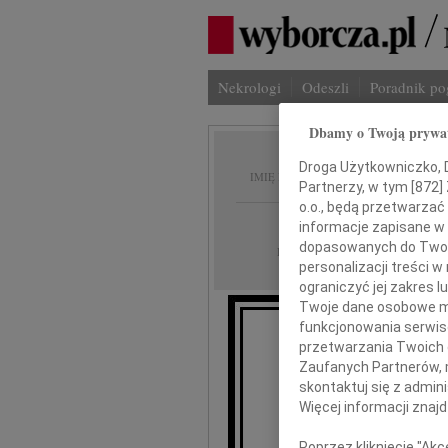
Nekrologi
Odeszli
Poradnik p
Dbamy o Twoją prywa
Wojcie
Droga Użytkowniczko, Dr
IMIĘ I NAZWISKO:
Partnerzy, w tym [
872
]
o.o., będą przetwarzać 
Opole
REGION:
informacje zapisane w
dopasowanych do Twoich
07.10.2022
DATA EMISJI:
personalizacji treści 
ograniczyć jej zakres
Twoje dane osobowe mo
funkcjonowania serwisó
przetwarzania Twoich da
Rada Jęz
Zaufanych Partnerów, 
skontaktuj się z admin
Więcej informacji znaj
Poprzez kliknięcie "Ak