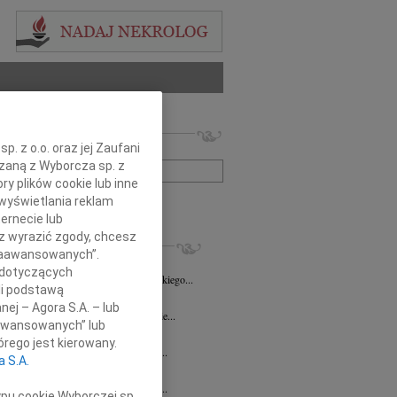
 nekrologów i wspomnień
. z o.o. oraz jej Zaufani
zwisko lub numer ogłoszenia:
ązaną z Wyborcza sp. z
ry plików cookie lub inne
wyświetlania reklam
+ szukanie zaawansowane
ernecie lub
sz wyrazić zgody, chcesz
KROLOGI
 Zaawansowanych”.
8.2026
Opole
 dotyczących
Danucie Juszczak-Puppel wyrazy głębokiego...
li podstawą
7.2026
Opole
nej – Agora S.A. – lub
ć zawsze jest niespodziewana, nigdy nie...
aawansowanych” lub
ech Pogorzelski
23.07.2026
Opole
rego jest kierowany.
bokim żalem przyjęliśmy wiadomość o...
a S.A.
sz Maksym
16.07.2026
Opole
bokim żalem przyjęliśmy wiadomość o...
ypu cookie Wyborczej sp.