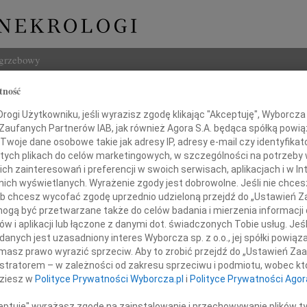
ogrzebowy
tność
Szukaj
ch Chlebda
ogi Użytkowniku, jeśli wyrazisz zgodę klikając "Akceptuję", Wyborcza sp
Imię i na
 Zaufanych Partnerów IAB, jak również Agora S.A. będąca spółką powi
Twoje dane osobowe takie jak adresy IP, adresy e-mail czy identyfikato
 tych plikach do celów marketingowych, w szczególności na potrzeby 
 zainteresowań i preferencji w swoich serwisach, aplikacjach i w Int
w nich wyświetlanych. Wyrażenie zgody jest dobrowolne. Jeśli nie chce
INNE NE
 lub chcesz wycofać zgodę uprzednio udzieloną przejdź do „Ustawień
05.0
gą być przetwarzane także do celów badania i mierzenia informacji
Pani 
w i aplikacji lub łączone z danymi dot. świadczonych Tobie usług. Jeś
23.0
nych jest uzasadniony interes Wyborcza sp. z o.o., jej spółki powiąza
yka Polskiego przy Prezydium PAN
Śmier
masz prawo wyrazić sprzeciw. Aby to zrobić przejdź do „Ustawień Z
z wielkim smutkiem żegna
Wojci
istratorem – w zależności od zakresu sprzeciwu i podmiotu, wobec któ
Z głę
dziesz w
Polityce Prywatności Wyborcza.pl
i
Polityce Prywatności Agor
Janu
Z głę
ceptuję" wyrażasz zgodę na zainstalowanie i przechowywanie plików t