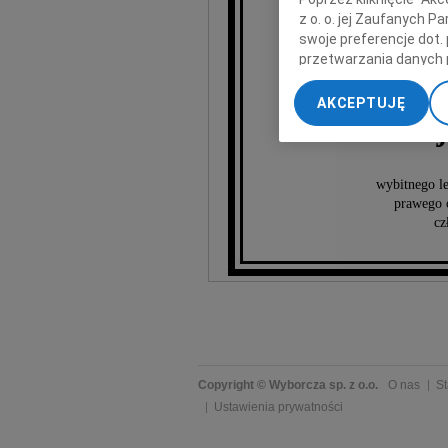
z o. o. jej Zaufanych 
swoje preferencje dot.
przetwarzania danych 
„Ustawienia zaawansow
AKCEPTUJĘ
My, nasi Zaufani Part
Woj
dokładnych danych geol
Przechowywanie informa
treści, badnie odbiorcó
wybitnego le
prawego c
cz
Copyright © Wyborcza sp. z o.o.
O nas
St
Ustawienia prywatności