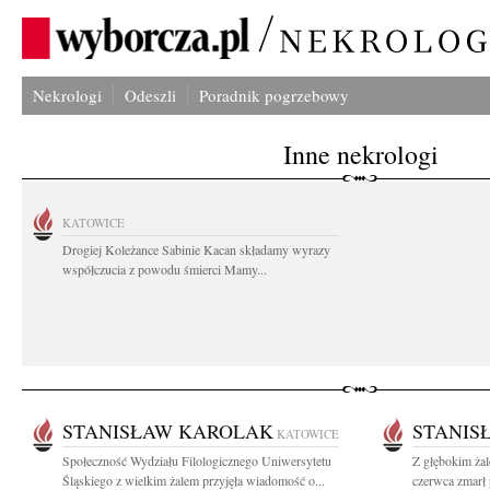
Nekrologi
Odeszli
Poradnik pogrzebowy
Inne nekrologi
KATOWICE
Drogiej Koleżance Sabinie Kacan składamy wyrazy
współczucia z powodu śmierci Mamy...
STANISŁAW KAROLAK
STANIS
KATOWICE
Społeczność Wydziału Filologicznego Uniwersytetu
Z głębokim ża
Śląskiego z wielkim żalem przyjęła wiadomość o...
czerwca zmarł 