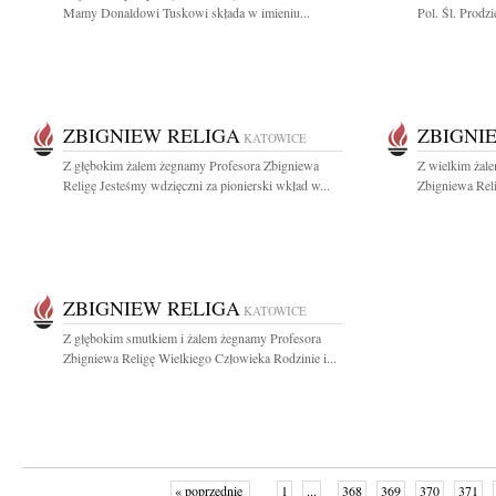
Mamy Donaldowi Tuskowi składa w imieniu...
Pol. Śl. Prodzi
ZBIGNIEW RELIGA
ZBIGNI
KATOWICE
Z głębokim żalem żegnamy Profesora Zbigniewa
Z wielkim żal
Religę Jesteśmy wdzięczni za pionierski wkład w...
Zbigniewa Reli
ZBIGNIEW RELIGA
KATOWICE
Z głębokim smutkiem i żalem żegnamy Profesora
Zbigniewa Religę Wielkiego Człowieka Rodzinie i...
« poprzednie
1
...
368
369
370
371