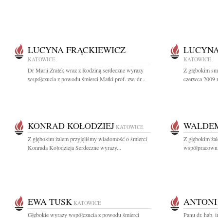
LUCYNA FRĄCKIEWICZ
LUCYNA
KATOWICE
KATOWICE
Dr Marii Zrałek wraz z Rodziną serdeczne wyrazy
Z głębokim sm
współczucia z powodu śmierci Matki prof. zw. dr...
czerwca 2009 r
KONRAD KOŁODZIEJ
WALDE
KATOWICE
Z głębokim żalem przyjęliśmy wiadomość o śmierci
Z głębokim ża
Konrada Kołodzieja Serdeczne wyrazy...
współpracowni
EWA TUSK
ANTONI
KATOWICE
Głębokie wyrazy współczucia z powodu śmierci
Panu dr. hab. 