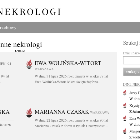
grzebowy
Inne nekrologi
Szukaj
Imię i naz
EWA WOLIŃSKA-WITORT
IEK: 94
WARSZAWA
94 lat
W dniu 31 lipca 2026 roku zmarła w wieku 78 lat
.
Ewa Wolińska-Witort Msza święta żałobna...
INNE NE
Jerzy 
W dniu
Krysty
SKA
MARIANNA CZASAK
Z żalem
WARSZAWA
Ewa Wo
W dniu 22 lipca 2026 roku zmarła w wieku 90 lat
W dniu
ia 2026
Marianna Czasak z domu Krysiak Uroczystości...
Małgor
Z wiel