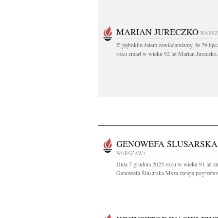
MARIAN JURECZKO
WARS
Z głębokim żalem zawiadamiamy, że 29 lipc
roku zmarł w wieku 92 lat Marian Jureczko.
GENOWEFA ŚLUSARSKA
WARSZAWA
Dnia 7 grudnia 2025 roku w wieku 91 lat z
Genowefa Ślusarska Msza święta pogrzebo