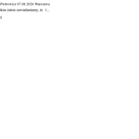
 Piotrowicz
07.08.2026
Warszawa
okim żalem zawiadamiamy, że 1...
ej