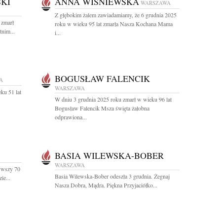
KI
ANNA WIŚNIEWSKA
WARSZAWA
Z głębokim żalem zawiadamiamy, że 6 grudnia 2025
 zmarł
roku w wieku 95 lat zmarła Nasza Kochana Mama
tnim...
i...
BOGUSŁAW FALENCIK
A
WARSZAWA
ku 51 lat
W dniu 3 grudnia 2025 roku zmarł w wieku 96 lat
Bogusław Falencik Msza święta żałobna
odprawiona...
BASIA WILEWSKA-BOBER
WARSZAWA
żywszy 70
Basia Wilewska-Bober odeszła 3 grudnia. Żegnaj
ie...
Nasza Dobra, Mądra. Piękna Przyjaciółko...