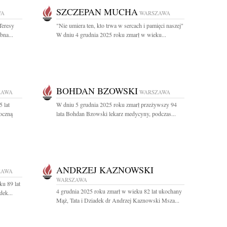
SZCZEPAN MUCHA
WA
WARSZAWA
Teresy
"Nie umiera ten, kto trwa w sercach i pamięci naszej"
bna...
W dniu 4 grudnia 2025 roku zmarł w wieku...
BOHDAN BZOWSKI
ZAWA
WARSZAWA
 lat
W dniu 5 grudnia 2025 roku zmarł przeżywszy 94
oczną
lata Bohdan Bzowski lekarz medycyny, podczas...
ANDRZEJ KAZNOWSKI
ZAWA
WARSZAWA
ku 89 lat
4 grudnia 2025 roku zmarł w wieku 82 lat ukochany
dek...
Mąż, Tata i Dziadek dr Andrzej Kaznowski Msza...