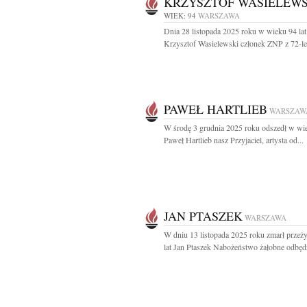
KRZYSZTOF WASIELEWS
WIEK: 94
WARSZAWA
Dnia 28 listopada 2025 roku w wieku 94 lat
Krzysztof Wasielewski członek ZNP z 72-le
PAWEŁ HARTLIEB
WARSZAW
W środę 3 grudnia 2025 roku odszedł w wie
Paweł Hartlieb nasz Przyjaciel, artysta od...
JAN PTASZEK
WARSZAWA
W dniu 13 listopada 2025 roku zmarł prze
lat Jan Ptaszek Nabożeństwo żałobne odbędz