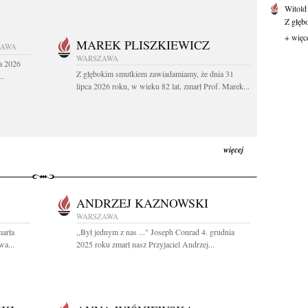
Witold
Z głęb
+ więc
MAREK PLISZKIEWICZ
ZAWA
WARSZAWA
a 2026
Z głębokim smutkiem zawiadamiamy, że dnia 31
..
lipca 2026 roku, w wieku 82 lat, zmarł Prof. Marek...
więcej
ANDRZEJ KAZNOWSKI
WARSZAWA
marła
,,Był jednym z nas ..." Joseph Conrad 4. grudnia
wa...
2025 roku zmarł nasz Przyjaciel Andrzej...