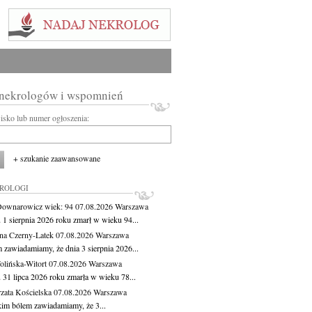
 nekrologów i wspomnień
wisko lub numer ogłoszenia:
+ szukanie zaawansowane
KROLOGI
Downarowicz
wiek: 94
07.08.2026
Warszawa
 1 sierpnia 2026 roku zmarł w wieku 94...
na Czerny-Latek
07.08.2026
Warszawa
 zawiadamiamy, że dnia 3 sierpnia 2026...
lińska-Witort
07.08.2026
Warszawa
 31 lipca 2026 roku zmarła w wieku 78...
zata Kościelska
07.08.2026
Warszawa
kim bólem zawiadamiamy, że 3...