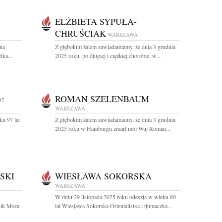
ELŻBIETA SYPUŁA-
CHRUŚCIAK
WARSZAWA
na
Z głębokim żalem zawiadamiamy, że dnia 3 grudnia
tka...
2025 roku, po długiej i ciężkiej chorobie, w...
ROMAN SZELENBAUM
97
WARSZAWA
ku 97 lat
Z głębokim żalem zawiadamiamy, że dnia 3 grudnia
2025 roku w Hamburgu zmarł mój Wuj Roman...
SKI
WIESŁAWA SOKORSKA
WARSZAWA
W dniu 29 listopada 2025 roku odeszła w wieku 80
nik Msza
lat Wiesława Sokorska Orientalistka i tłumaczka...