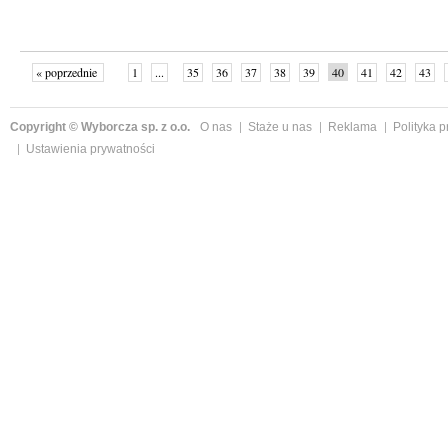
« poprzednie
1
...
35
36
37
38
39
40
41
42
43
»
Copyright © Wyborcza sp. z o.o.
O nas
Staże u nas
Reklama
Polityka 
Ustawienia prywatności