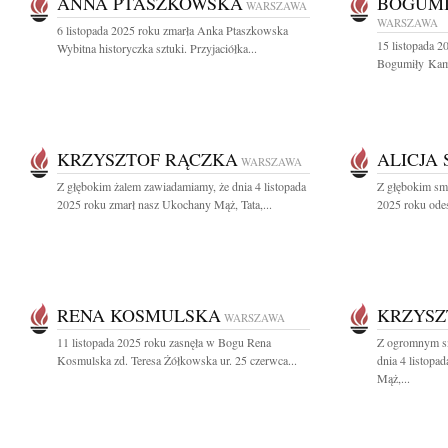
ANNA PTASZKOWSKA
BOGUM
WARSZAWA
WARSZAWA
6 listopada 2025 roku zmarła Anka Ptaszkowska
15 listopada 20
Wybitna historyczka sztuki. Przyjaciółka...
Bogumiły Kaml
KRZYSZTOF RĄCZKA
ALICJA 
WARSZAWA
Z głębokim żalem zawiadamiamy, że dnia 4 listopada
Z głębokim sm
2025 roku zmarł nasz Ukochany Mąż, Tata,...
2025 roku odes
RENA KOSMULSKA
KRZYSZ
WARSZAWA
11 listopada 2025 roku zasnęła w Bogu Rena
Z ogromnym sm
Kosmulska zd. Teresa Żółkowska ur. 25 czerwca...
dnia 4 listopa
Mąż,...