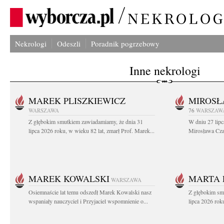
Nekrologi
Odeszli
Poradnik pogrzebowy
Inne nekrologi
MAREK PLISZKIEWICZ
MIROSŁ
WARSZAWA
76
WARSZAW
Z głębokim smutkiem zawiadamiamy, że dnia 31
W dniu 27 lipc
lipca 2026 roku, w wieku 82 lat, zmarł Prof. Marek...
Mirosława Czar
MAREK KOWALSKI
MARTA 
WARSZAWA
Osiemnaście lat temu odszedł Marek Kowalski nasz
Z głębokim sm
wspaniały nauczyciel i Przyjaciel wspomnienie o...
lipca 2026 roku