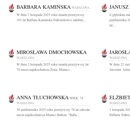
BARBARA KAMIŃSKA
JANUSZ
WARSZAWA
W dniu 7 listopada 2025 roku zmarła przeżywszy
Z głębokim ża
101 lat Barbara Kamińska Nabożeństwo żałobne...
października 2
lat...
MIROSŁAWA DMOCHOWSKA
JAROSŁ
WARSZAWA
WARSZAWA
W dniu 2 listopada 2025 roku zmarła przeżywszy lat
W dniu 22 sier
70 nasza najukochańsza Żona, Mama i...
Jarosław Artur
ANNA TŁUCHOWSKA
ELŻBIE
WIEK: 78
WARSZAWA
WARSZAWA
30 października 2025 roku przeżywszy 78 lat odeszła
3 listopada 20
nasza najukochańsza Mama i Babcia. "Baba...
Elżbieta Tołło