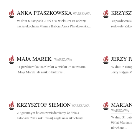
ANKA PTASZKOWSKA
KRZYSZ
WARSZAWA
W dniu 6 listopada 2025 r. w wieku 89 lat odeszła
30 październik
nasza ukochana Mama i Babcia Anka Ptaszkowska...
rodowity Zakop
MAJA MAREK
JERZY 
WARSZAWA
31 października 2025 roku w wieku 93 lat zmarła
W dniu 2 listo
Maja Marek dr nauk o kulturze...
Jerzy Pałyga M
KRZYSZTOF SIEMION
MARIAN
WARSZAWA
WARSZAWA
Z ogromnym bólem zawiadamiamy że dnia 4
W dniu 31 paź
listopada 2025 roku zmarł nagle nasz ukochany...
96 lat Marian
ukochana...