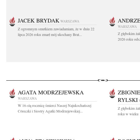
JACEK BRYDAK
ANDRZE
WARSZAWA
WARSZAWA
Z ogromnym smutkiem zawiadamiam, że w dniu 22
Z głębokim żal
lipca 2026 roku zmarł mój ukochany Brat...
2026 roku odsz
AGATA MODRZEJEWSKA
ZBIGNI
WARSZAWA
RYLSKI
W 16-stą rocznicę śmierci Naszej Najukochańszej
Z głębokim żal
Córeczki i Siostry Agatki Modrzejewskiej...
roku w wieku 1