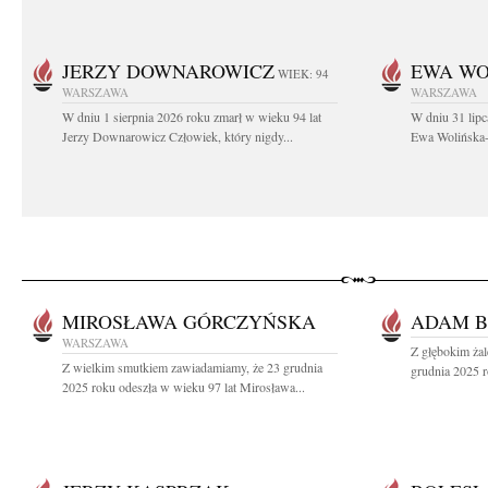
JERZY DOWNAROWICZ
EWA WO
WIEK: 94
WARSZAWA
WARSZAWA
W dniu 1 sierpnia 2026 roku zmarł w wieku 94 lat
W dniu 31 lipc
Jerzy Downarowicz Człowiek, który nigdy...
Ewa Wolińska-W
MIROSŁAWA GÓRCZYŃSKA
ADAM 
WARSZAWA
Z głębokim ża
Z wielkim smutkiem zawiadamiamy, że 23 grudnia
grudnia 2025 r
2025 roku odeszła w wieku 97 lat Mirosława...