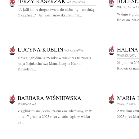
JERZY KASPRZAK
BOLESŁ
WARSZAWA
WIEK: 69
WA
"A jeśli komu droga otwarta do nieba - tym co służą
W dniu 9 grudn
Ojczyźnie...". Jan Kochanowski druh, hm...
Bolesław Malc
LUCYNA KUBLIN
HALINA
WARSZAWA
WARSZAWA
Dnia 19 grudnia 2025 roku w wieku 93 lat zmarła
21 grudnia 202
moja Najukochańsza Mama Lucyna Kublin
Kobierska nasz
Długoletni...
BARBARA WIŚNIEWSKA
MARIA 
WARSZAWA
WARSZAWA
Z głębokim smutkiem i żalem zawiadamiamy, że w
Z wielkim smu
dniu 17 grudnia 2025 roku zmarła nagle w wieku
2025 roku Mari
87...