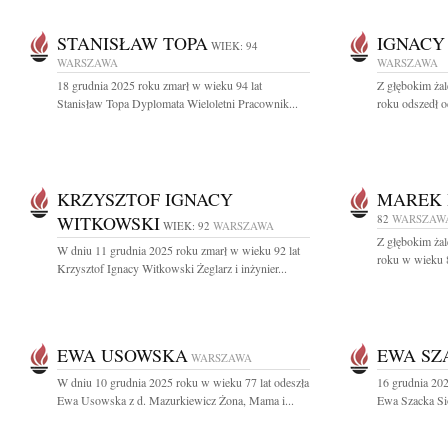
STANISŁAW TOPA
IGNACY
WIEK: 94
WARSZAWA
WARSZAWA
18 grudnia 2025 roku zmarł w wieku 94 lat
Z głębokim ża
Stanisław Topa Dyplomata Wieloletni Pracownik...
roku odszedł o
KRZYSZTOF IGNACY
MAREK 
WITKOWSKI
82
WARSZAW
WIEK: 92
WARSZAWA
Z głębokim ża
W dniu 11 grudnia 2025 roku zmarł w wieku 92 lat
roku w wieku 8
Krzysztof Ignacy Witkowski Żeglarz i inżynier...
EWA USOWSKA
EWA SZ
WARSZAWA
W dniu 10 grudnia 2025 roku w wieku 77 lat odeszła
16 grudnia 20
Ewa Usowska z d. Mazurkiewicz Żona, Mama i...
Ewa Szacka Sio