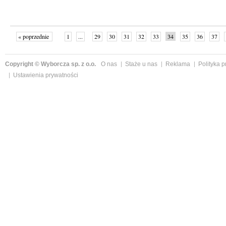
« poprzednie
1
...
29
30
31
32
33
34
35
36
37
»
Copyright © Wyborcza sp. z o.o.
O nas
Staże u nas
Reklama
Polityka 
Ustawienia prywatności