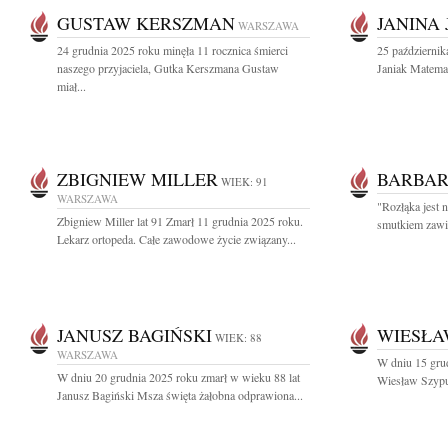
GUSTAW KERSZMAN
JANINA
WARSZAWA
24 grudnia 2025 roku minęła 11 rocznica śmierci
25 październik
naszego przyjaciela, Gutka Kerszmana Gustaw
Janiak Matemat
miał...
ZBIGNIEW MILLER
BARBAR
WIEK: 91
WARSZAWA
"Rozłąka jest 
Zbigniew Miller lat 91 Zmarł 11 grudnia 2025 roku.
smutkiem zawia
Lekarz ortopeda. Całe zawodowe życie związany...
JANUSZ BAGIŃSKI
WIESŁA
WIEK: 88
WARSZAWA
W dniu 15 grud
W dniu 20 grudnia 2025 roku zmarł w wieku 88 lat
Wiesław Szypul
Janusz Bagiński Msza święta żałobna odprawiona...