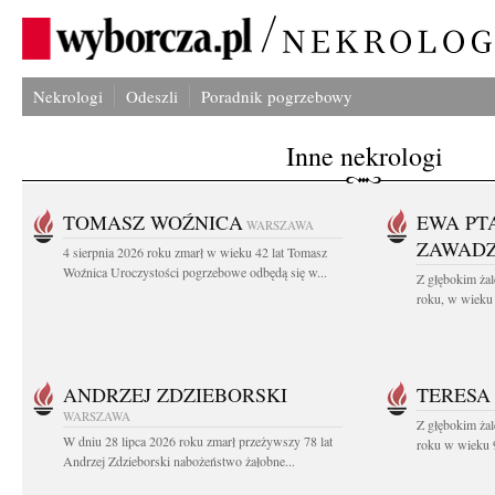
Nekrologi
Odeszli
Poradnik pogrzebowy
Inne nekrologi
TOMASZ WOŹNICA
EWA PT
WARSZAWA
ZAWAD
4 sierpnia 2026 roku zmarł w wieku 42 lat Tomasz
Woźnica Uroczystości pogrzebowe odbędą się w...
Z głębokim żal
roku, w wieku 
ANDRZEJ ZDZIEBORSKI
TERESA
WARSZAWA
Z głębokim żal
W dniu 28 lipca 2026 roku zmarł przeżywszy 78 lat
roku w wieku 9
Andrzej Zdzieborski nabożeństwo żałobne...