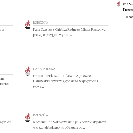
06.05
Prezes
+ więc
RZESZÓW
sta
Pana Czesława Chlebka Radnego Miasta Rzeszowa
proszę o przyjęcie wyrazów...
CAŁA POLSKA
Grażce, Pietrkowi, Tomkowi i Agnieszce
nie
Ostrowskim wyrazy głębokiego współczucia i
ierci...
słowa...
RZESZÓW
ółczucia
Kochanej Joli Sokołowskiej i jej Rodzinie składamy
wyrazy głębokiego współczucia po...