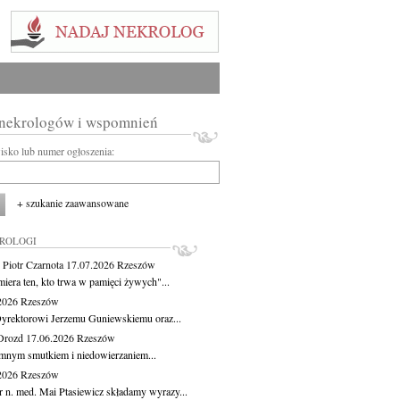
 nekrologów i wspomnień
wisko lub numer ogłoszenia:
+ szukanie zaawansowane
KROLOGI
 Piotr Czarnota
17.07.2026
Rzeszów
miera ten, kto trwa w pamięci żywych"...
.2026
Rzeszów
yrektorowi Jerzemu Guniewskiemu oraz...
Drozd
17.06.2026
Rzeszów
mnym smutkiem i niedowierzaniem...
.2026
Rzeszów
r n. med. Mai Ptasiewicz składamy wyrazy...