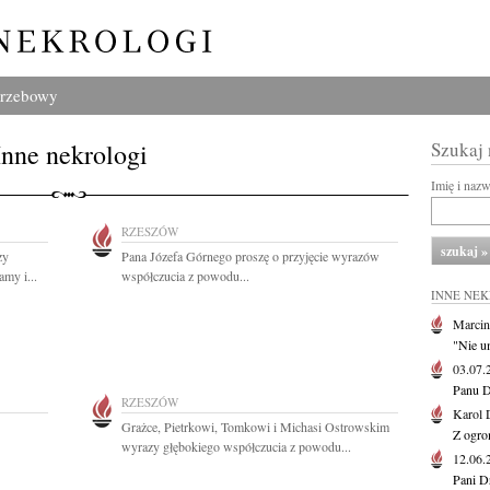
grzebowy
Inne nekrologi
Szukaj
Imię i naz
RZESZÓW
zy
Pana Józefa Górnego proszę o przyjęcie wyrazów
my i...
współczucia z powodu...
INNE NE
Marcin
"Nie u
03.07
Panu D
RZESZÓW
Karol 
Grażce, Pietrkowi, Tomkowi i Michasi Ostrowskim
Z ogro
wyrazy głębokiego współczucia z powodu...
12.06
Pani D