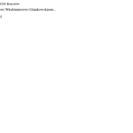
.2026
Rzeszów
owi Włodzimierzowi Glamkowskiemu...
ej