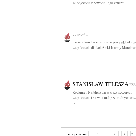
współczucia z powodu Jego śmierci...
RZESZÓW
Szczere kondolencje oraz wyrazy głębokieg
współczucia dla koleżanki Joanny Marciniak 
STANISŁAW TELESZA
RZ
Rodzinie i Najbliższym wyrazy szczerego
współczucia i słowa otuchy w trudnych chw
po...
« poprzednie
1
...
29
30
31