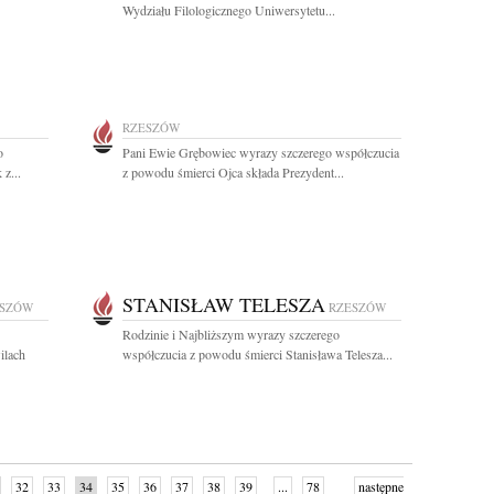
Wydziału Filologicznego Uniwersytetu...
RZESZÓW
o
Pani Ewie Grębowiec wyrazy szczerego współczucia
z...
z powodu śmierci Ojca składa Prezydent...
STANISŁAW TELESZA
ESZÓW
RZESZÓW
Rodzinie i Najbliższym wyrazy szczerego
ilach
współczucia z powodu śmierci Stanisława Telesza...
32
33
34
35
36
37
38
39
...
78
następne