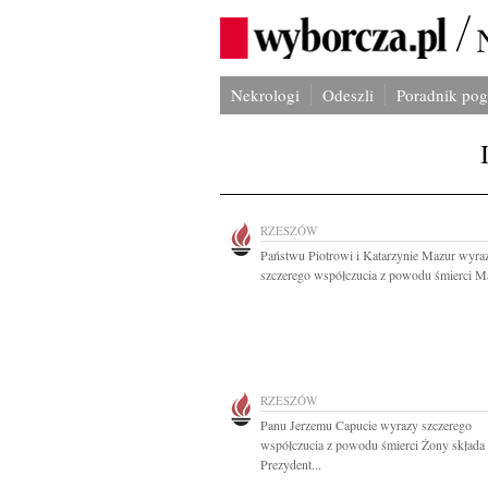
Nekrologi
Odeszli
Poradnik po
RZESZÓW
Państwu Piotrowi i Katarzynie Mazur wyra
szczerego współczucia z powodu śmierci Ma
RZESZÓW
Panu Jerzemu Capucie wyrazy szczerego
współczucia z powodu śmierci Żony składa
Prezydent...