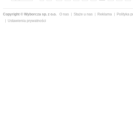
»
Copyright © Wyborcza sp. z o.o.
O nas
Staże u nas
Reklama
Polityka 
Ustawienia prywatności