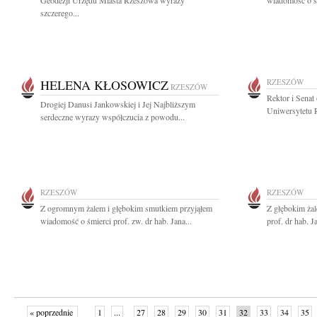
Geodezji Urzędu Miasta Rzeszowa wyrazy
wiadomość o śm
szczerego...
HELENA KŁOSOWICZ
RZESZÓW
RZESZÓW
Rektor i Senat
Drogiej Danusi Jankowskiej i Jej Najbliższym
Uniwersytetu 
serdeczne wyrazy współczucia z powodu...
RZESZÓW
RZESZÓW
Z ogromnym żalem i głębokim smutkiem przyjąłem
Z głębokim ża
wiadomość o śmierci prof. zw. dr hab. Jana...
prof. dr hab. 
« poprzednie
1
...
27
28
29
30
31
32
33
34
35