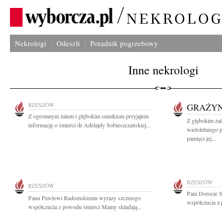
Nekrologi
Odeszli
Poradnik pogrzebowy
Inne nekrologi
RZESZÓW
GRAŻYN
Z ogromnym żalem i głębokim smutkiem przyjąłem
Z głębokim ża
informację o śmierci dr Adelajdy Sobieszczańskiej...
wieloletniego
pamięci jej...
RZESZÓW
RZESZÓW
Pani Dorocie 
Panu Pawłowi Radomskiemu wyrazy szczerego
współczucia z 
współczucia z powodu śmierci Mamy składają...