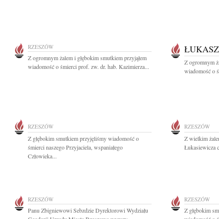
RZESZÓW
ŁUKASZ
Z ogromnym żalem i głębokim smutkiem przyjąłem
Z ogromnym ża
wiadomość o śmierci prof. zw. dr. hab. Kazimierza...
wiadomość o śm
RZESZÓW
RZESZÓW
Z głębokim smutkiem przyjęliśmy wiadomość o
Z wielkim żale
śmierci naszego Przyjaciela, wspaniałego
Łukasiewicza c
Człowieka...
RZESZÓW
RZESZÓW
Panu Zbigniewowi Sebzdzie Dyrektorowi Wydziału
Z głębokim smu