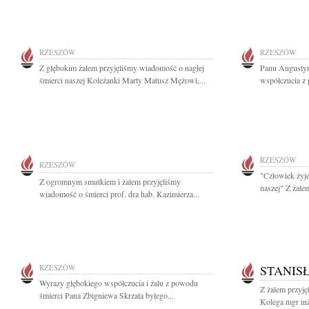
RZESZÓW
RZESZÓW
Z głębokim żalem przyjęliśmy wiadomość o nagłej
Panu Augustyn
śmierci naszej Koleżanki Marty Matusz Mężowi,...
współczucia z 
RZESZÓW
RZESZÓW
"Człowiek żyje
Z ogromnym smutkiem i żalem przyjęliśmy
naszej" Z żalem
wiadomość o śmierci prof. dra hab. Kazimierza...
RZESZÓW
STANIS
Wyrazy głębokiego współczucia i żalu z powodu
Z żalem przyję
śmierci Pana Zbigniewa Skrzata byłego...
Kolega mgr inż