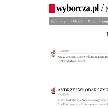
Nekrologi
Odeszli
Poradnik po
KRAKÓW
Marku żegnamy Cię z wielkim smutkiem H
Kaśka, Martyna i Michał
ANDRZEJ WŁODARCZY
KRAKÓW
Andrzej Włodarczyk Najukochańszy Tata, D
Brat Przeżywszy lat 81, opatrzony świętymi.