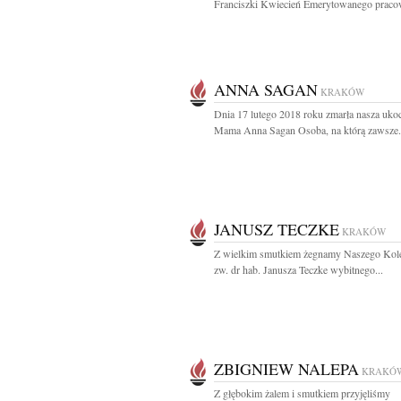
Franciszki Kwiecień Emerytowanego pracow
ANNA SAGAN
KRAKÓW
Dnia 17 lutego 2018 roku zmarła nasza uko
Mama Anna Sagan Osoba, na którą zawsze.
JANUSZ TECZKE
KRAKÓW
Z wielkim smutkiem żegnamy Naszego Kole
zw. dr hab. Janusza Teczke wybitnego...
ZBIGNIEW NALEPA
KRAKÓ
Z głębokim żalem i smutkiem przyjęliśmy