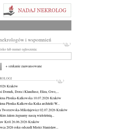
 nekrologów i wspomnień
wisko lub numer ogłoszenia:
+ szukanie zaawansowane
KROLOGI
.2026
Kraków
si Domek, Dora i Klaudiusz, Eliza, Gwo,...
ena Płonka-Kalkowska
10.07.2026
Kraków
ena Płonka-Kalkowska Kuka architekt W...
a Tworzewska-Mikołajewicz
02.07.2026
Kraków
okim żalem żegnamy naszą wieloletnią...
ław Król
26.06.2026
Kraków
rwca 2026 roku odszedł Mistrz Stanisław...