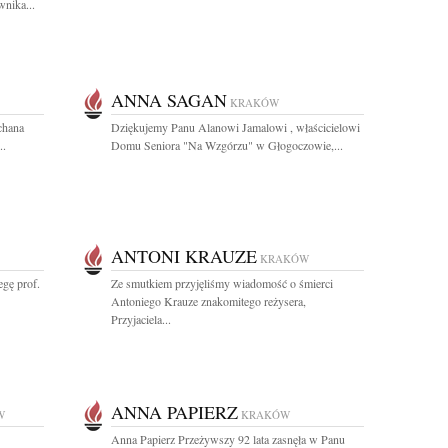
nika...
ANNA SAGAN
KRAKÓW
chana
Dziękujemy Panu Alanowi Jamalowi , właścicielowi
..
Domu Seniora "Na Wzgórzu" w Głogoczowie,...
ANTONI KRAUZE
KRAKÓW
gę prof.
Ze smutkiem przyjęliśmy wiadomość o śmierci
Antoniego Krauze znakomitego reżysera,
Przyjaciela...
ANNA PAPIERZ
W
KRAKÓW
Anna Papierz Przeżywszy 92 lata zasnęła w Panu