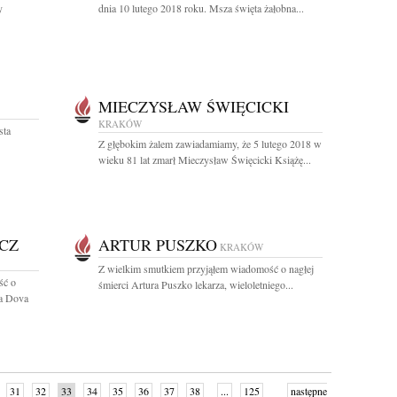
y
dnia 10 lutego 2018 roku. Msza święta żałobna...
MIECZYSŁAW ŚWIĘCICKI
KRAKÓW
sta
Z głębokim żalem zawiadamiamy, że 5 lutego 2018 w
wieku 81 lat zmarł Mieczysław Święcicki Książę...
CZ
ARTUR PUSZKO
KRAKÓW
Z wielkim smutkiem przyjąłem wiadomość o nagłej
ść o
śmierci Artura Puszko lekarza, wieloletniego...
ra Dova
31
32
33
34
35
36
37
38
...
125
następne