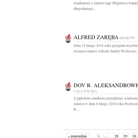
wiadomość o śmierci mgr Zbigniewa Nalep
długoletniego...
ALFRED ZARĘBA
KRAKÓW
Dnia 19 lutego 2018 roku przypada trzydzie
rocznica śmierci Alfreda Zaręby Profesora...
DOV R. ALEKSANDROWI
CAŁA POLSKA
Z głębokim smutkiem przyjęliśmy wiadomo
śmierci w dniu 6 lutego 2018 roku Profeso
R....
« poprzednie
1
...
28
29
30