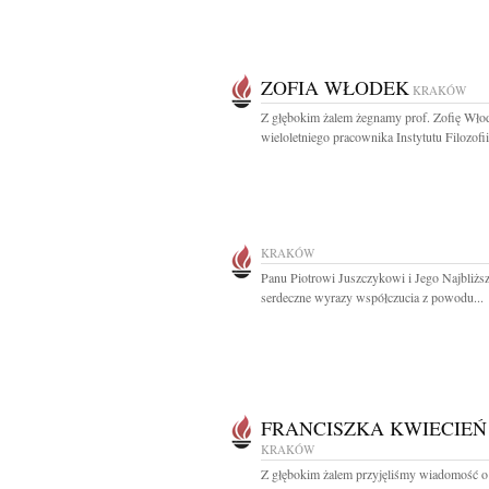
ZOFIA WŁODEK
KRAKÓW
Z głębokim żalem żegnamy prof. Zofię Wło
wieloletniego pracownika Instytutu Filozofii 
KRAKÓW
Panu Piotrowi Juszczykowi i Jego Najbliż
serdeczne wyrazy współczucia z powodu...
FRANCISZKA KWIECIEŃ
KRAKÓW
Z głębokim żalem przyjęliśmy wiadomość o