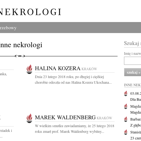
grzebowy
Inne nekrologi
Szukaj
Imię i naz
HALINA KOZERA
KRAKÓW
anka,
Dnia 23 lutego 2018 roku, po długiej i ciężkiej
chorobie odeszła od nas Halina Kozera Ukochana...
INNE NE
03.08
Dla Ba
Magdal
Magdal
K
MAREK WALDENBERG
KRAKÓW
Barbar
Z głęb
W wielkim smutku zawiadamiamy, że 25 lutego 2018
ziadek i
roku zmarł prof. Marek Waldenberg wybitny...
Stanis
..
23 cze