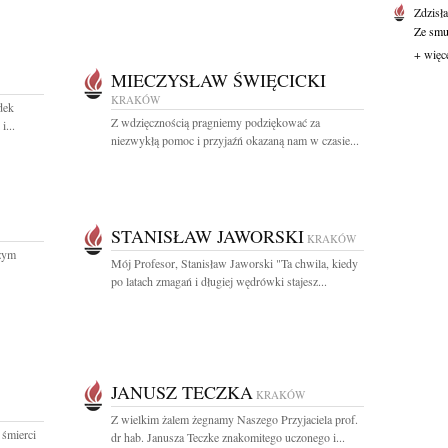
Zdzisł
Ze smut
+ więc
MIECZYSŁAW ŚWIĘCICKI
KRAKÓW
dek
Z wdzięcznością pragniemy podziękować za
i...
niezwykłą pomoc i przyjaźń okazaną nam w czasie...
STANISŁAW JAWORSKI
KRAKÓW
szym
Mój Profesor, Stanisław Jaworski "Ta chwila, kiedy
po latach zmagań i długiej wędrówki stajesz...
JANUSZ TECZKA
KRAKÓW
Z wielkim żalem żegnamy Naszego Przyjaciela prof.
 śmierci
dr hab. Janusza Teczke znakomitego uczonego i...