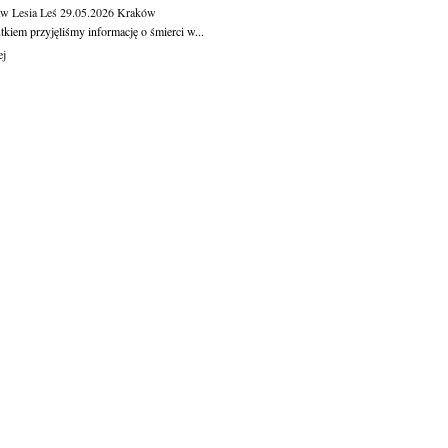
aw Lesia Leś
29.05.2026
Kraków
kiem przyjęliśmy informację o śmierci w...
ej