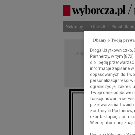
Nekrologi
Odeszli
Poradnik p
Dbamy o Twoją prywa
Teresa
Droga Użytkowniczko, Dr
IMIĘ I NAZWISKO:
Partnerzy, w tym [
872
]
o.o., będą przetwarzać 
Kraków
REGION:
informacje zapisane w
dopasowanych do Twoich
28.02.2018
DATA EMISJI:
personalizacji treści 
ograniczyć jej zakres
Twoje dane osobowe mo
funkcjonowania serwisó
przetwarzania Twoich da
Zaufanych Partnerów, 
skontaktuj się z admin
T
Więcej informacji znaj
Poprzez kliknięcie "Ak