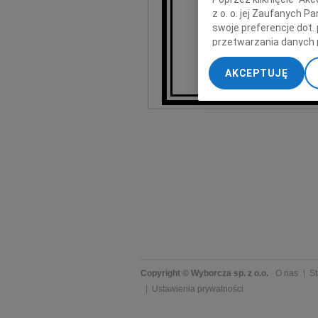
z o. o. jej Zaufanych 
To
swoje preferencje dot.
przetwarzania danych 
„Ustawienia zaawansow
AKCEPTUJĘ
My, nasi Zaufani Part
dokładnych danych geol
Przechowywanie informa
treści, badnie odbiorcó
Copyright © Wyborcza sp. z o.o.
O nas
St
Ustawienia prywatności