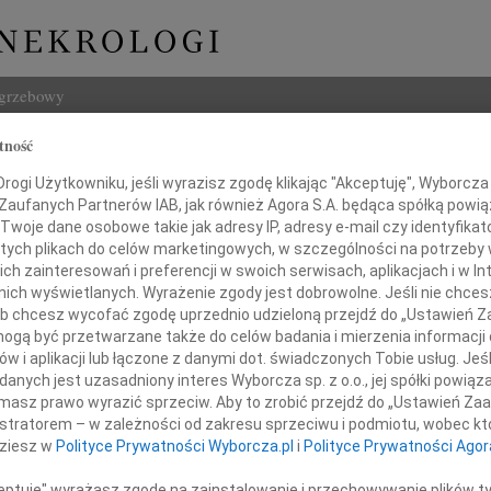
ogrzebowy
tność
Szukaj
 Konkol
ogi Użytkowniku, jeśli wyrazisz zgodę klikając "Akceptuję", Wyborcza sp
Imię i na
 Zaufanych Partnerów IAB, jak również Agora S.A. będąca spółką powi
Twoje dane osobowe takie jak adresy IP, adresy e-mail czy identyfikato
 tych plikach do celów marketingowych, w szczególności na potrzeby 
 zainteresowań i preferencji w swoich serwisach, aplikacjach i w Int
w nich wyświetlanych. Wyrażenie zgody jest dobrowolne. Jeśli nie chce
INNE NE
 lub chcesz wycofać zgodę uprzednio udzieloną przejdź do „Ustawień
03.0
gą być przetwarzane także do celów badania i mierzenia informacji
Dla B
w i aplikacji lub łączone z danymi dot. świadczonych Tobie usług. Jeś
Magd
Z głębokim żalem żegnam
nych jest uzasadniony interes Wyborcza sp. z o.o., jej spółki powiąza
Magda
moją Mamę Chrzestną
masz prawo wyrazić sprzeciw. Aby to zrobić przejdź do „Ustawień Z
Barba
istratorem – w zależności od zakresu sprzeciwu i podmiotu, wobec któ
Z głę
eresę Konkol
dziesz w
Polityce Prywatności Wyborcza.pl
i
Polityce Prywatności Agor
Stani
23 cz
ceptuję" wyrażasz zgodę na zainstalowanie i przechowywanie plików t