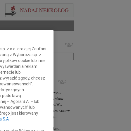
 nekrologów i wspomnień
. z o.o. oraz jej Zaufani
zwisko lub numer ogłoszenia:
ązaną z Wyborcza sp. z
ry plików cookie lub inne
wyświetlania reklam
+ szukanie zaawansowane
ernecie lub
sz wyrazić zgody, chcesz
KROLOGI
 Zaawansowanych”.
8.2026
Kraków
 dotyczących
asi Domek, Dora i Klaudiusz, Eliza, Gwo,...
li podstawą
alena Płonka-Kalkowska
10.07.2026
Kraków
nej – Agora S.A. – lub
lena Płonka-Kalkowska Kuka architekt W...
aawansowanych” lub
ra Tworzewska-Mikołajewicz
02.07.2026
Kraków
rego jest kierowany.
bokim żalem żegnamy naszą wieloletnią...
a S.A.
sław Król
26.06.2026
Kraków
erwca 2026 roku odszedł Mistrz Stanisław...
ypu cookie Wyborczej sp.