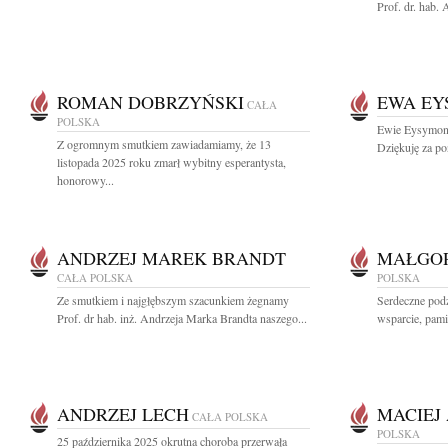
Prof. dr. hab.
ROMAN DOBRZYŃSKI
EWA EY
CAŁA
POLSKA
Ewie Eysymontt
Z ogromnym smutkiem zawiadamiamy, że 13
Dziękuję za pon
listopada 2025 roku zmarł wybitny esperantysta,
honorowy...
ANDRZEJ MAREK BRANDT
MAŁGOR
CAŁA POLSKA
POLSKA
Ze smutkiem i najgłębszym szacunkiem żegnamy
Serdeczne pod
Prof. dr hab. inż. Andrzeja Marka Brandta naszego...
wsparcie, pami
ANDRZEJ LECH
MACIEJ
CAŁA POLSKA
POLSKA
25 października 2025 okrutna choroba przerwała