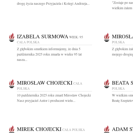
"Zostaje po na
drogę życia naszego Przyjaciela i Kolegi Andrzeja...
wielkim żalem
IZABELA SURMOWA
MIROSŁ
WIEK: 95
CAŁA POLSKA
POLSKA
Z głębokim smutkiem informujemy, że dnia 5
Z głębokim ża
października 2025 roku zmarła w wieku 95 lat
mojego drogieg
nasza...
MIROSŁAW CHOJECKI
BEATA 
CAŁA
POLSKA
POLSKA
10 października 2025 roku zmarł Mirosław Chojecki
W wielkim smu
Nasz przyjaciel Autor i producent wielu...
Beatę Szepieto
MIREK CHOJECKI
ADAM S
CAŁA POLSKA