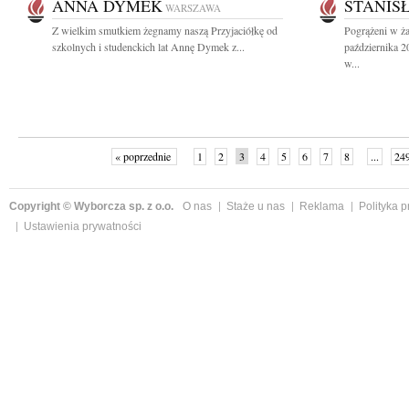
ANNA DYMEK
STANIS
WARSZAWA
Z wielkim smutkiem żegnamy naszą Przyjaciółkę od
Pogrążeni w ża
szkolnych i studenckich lat Annę Dymek z...
października 
w...
« poprzednie
1
2
3
4
5
6
7
8
...
24
Copyright © Wyborcza sp. z o.o.
O nas
Staże u nas
Reklama
Polityka 
Ustawienia prywatności