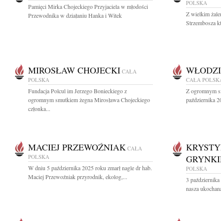
POLSKA
Pamięci Mirka Chojeckiego Przyjaciela w młodości
Z wielkim żal
Przewodnika w działaniu Hanka i Witek
Strzembosza k
MIROSŁAW CHOJECKI
WŁODZI
CAŁA
POLSKA
CAŁA POLSK
Fundacja Polcul im Jerzego Bonieckiego z
Z ogromnym sm
ogromnym smutkiem żegna Mirosława Chojeckiego
października 2
członka...
MACIEJ PRZEWOŹNIAK
KRYSTY
CAŁA
POLSKA
GRYNKI
W dniu 5 października 2025 roku zmarł nagle dr hab.
POLSKA
Maciej Przewoźniak przyrodnik, ekolog,...
3 października
nasza ukochan