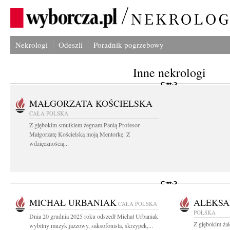
Nekrologi
Odeszli
Poradnik pogrzebowy
Inne nekrologi
MAŁGORZATA KOŚCIELSKA
CAŁA POLSKA
Z głębokim smutkiem żegnam Panią Profesor
Małgorzatę Kościelską moją Mentorkę. Z
wdzięcznością...
MICHAŁ URBANIAK
ALEKSA
CAŁA POLSKA
POLSKA
Dnia 20 grudnia 2025 roku odszedł Michał Urbaniak
Z głębokim ża
wybitny muzyk jazzowy, saksofonista, skrzypek,...