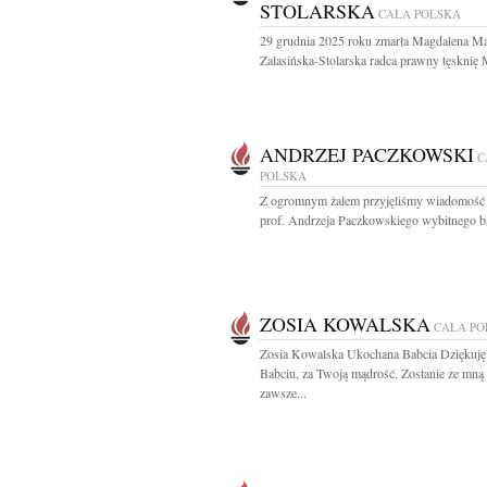
STOLARSKA
CAŁA POLSKA
29 grudnia 2025 roku zmarła Magdalena Ma
Zalasińska-Stolarska radca prawny tęsknię 
ANDRZEJ PACZKOWSKI
C
POLSKA
Z ogromnym żalem przyjęliśmy wiadomość 
prof. Andrzeja Paczkowskiego wybitnego ba
ZOSIA KOWALSKA
CAŁA PO
Zosia Kowalska Ukochana Babcia Dziękuję
Babciu, za Twoją mądrość. Zostanie ze mną
zawsze...