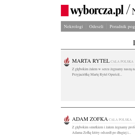
Nekrologi
Odeszli
Poradnik po
MARTA RYTEL
CAŁA POLSKA
Z głębokim żalem w sercu żegnamy naszą n
Przyjaciółkę Martę Rytel Opuścił...
ADAM ZOFKA
CAŁA POLSKA
Z głębokim smutkiem i żalem żegnamy prof
Adama Zofkę który odszedł po długiej i...