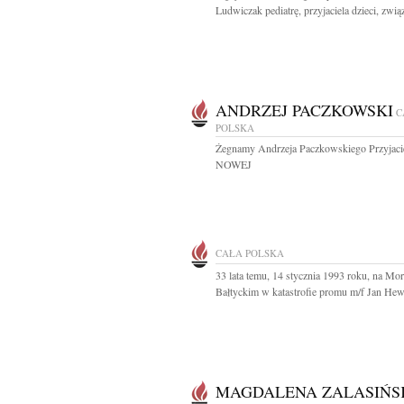
Ludwiczak pediatrę, przyjaciela dzieci, związ
ANDRZEJ PACZKOWSKI
C
POLSKA
Żegnamy Andrzeja Paczkowskiego Przyjacie
NOWEJ
CAŁA POLSKA
33 lata temu, 14 stycznia 1993 roku, na Mo
Bałtyckim w katastrofie promu m/f Jan Hewe
MAGDALENA ZALASIŃS