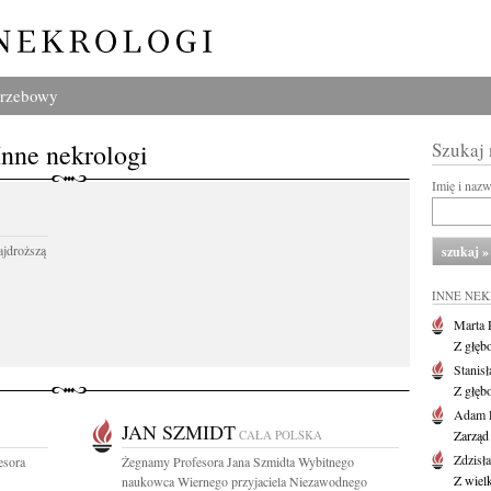
grzebowy
Inne nekrologi
Szukaj
Imię i naz
ajdroższą
INNE NE
Marta 
Z głęb
Stanis
Z głęb
Adam P
JAN SZMIDT
CAŁA POLSKA
Zarząd
Zdzisł
esora
Żegnamy Profesora Jana Szmidta Wybitnego
Z wiel
naukowca Wiernego przyjaciela Niezawodnego