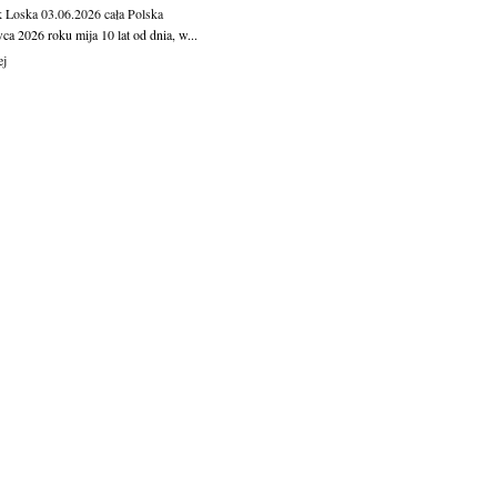
 Loska
03.06.2026
cała Polska
ca 2026 roku mija 10 lat od dnia, w...
ej