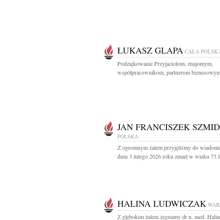
ŁUKASZ GLAPA
CAŁA POLSK
Podziękowanie Przyjaciołom, znajomym,
współpracownikom, partnerom biznesowym 
JAN FRANCISZEK SZMI
POLSKA
Z ogromnym żalem przyjęliśmy do wiadomo
dniu 3 lutego 2026 roku zmarł w wieku 73 la
HALINA LUDWICZAK
WAR
Z głębokim żalem żegnamy dr n. med. Halin