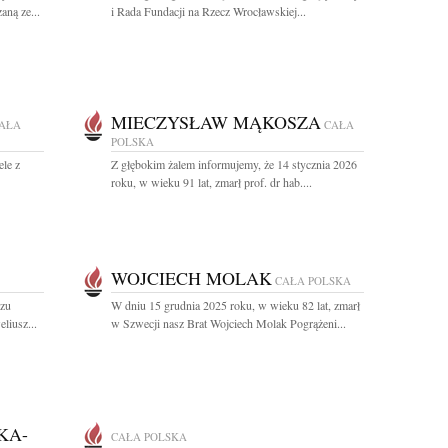
aną ze...
i Rada Fundacji na Rzecz Wrocławskiej...
MIECZYSŁAW MĄKOSZA
AŁA
CAŁA
POLSKA
le z
Z głębokim żalem informujemy, że 14 stycznia 2026
roku, w wieku 91 lat, zmarł prof. dr hab....
WOJCIECH MOLAK
CAŁA POLSKA
rzu
W dniu 15 grudnia 2025 roku, w wieku 82 lat, zmarł
liusz...
w Szwecji nasz Brat Wojciech Molak Pogrążeni...
KA-
CAŁA POLSKA