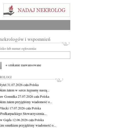
 nekrologów i wspomnień
wisko lub numer ogłoszenia:
+ szukanie zaawansowane
KROLOGI
Rytel
31.07.2026
cała Polska
okim żalem w sercu żegnamy naszą...
ław Gomułka
27.07.2026
cała Polska
okim żalem przyjęliśmy wiadomość o...
ilecki
17.07.2026
cała Polska
 Podkarpackiego Stowarzyszenia...
aw Gajda
12.06.2026
cała Polska
kim smutkiem przyjęliśmy wiadomość o...