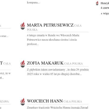
kompana...
Henryk
4 czerw
+ więc
MARTA PETRUSEWICZ
A
CAŁA
POLSKA
4 lutego zmarła w Rende we Włoszech Marta
oraz...
Petrusewicz nasza ukochana siostra i ciocia
profesor...
DT
ZOFIA MAKARUK
CAŁA
CAŁA POLSKA
Z głębokim żalem zawiadamiamy , że dnia 29 grudnia
ści, że w
2025 roku w wieku 85 lat po długiej chorobie...
t...
WOJCIECH HANN
SZAWA
CAŁA POLSKA
ę
Zmarłego tragicznie Wojciecha Hanna żegnają Zarząd