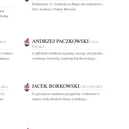
Dziękujemy Ci, Andrzeju za długie lata znajomości...
Ola i Andrzej z Polany Błociska
ria
Michał
ANDRZEJ PACZKOWSKI
AŁA
CAŁA
POLSKA
o śmierci
Z głębokim smutkiem żegnamy naszego przyjaciela,
dacza...
wybitnego historyka Andrzeja Paczkowskiego...
JACEK BORKOWSKI
LSKA
CAŁA POLSKA
 Ci,
Z ogromnym smutkiem przyjęliśmy wiadomość o
 na
śmierci Jacka Borkowskiego Łódzkiego...