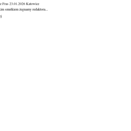
z Fras
23.01.2026
Katowice
kim smutkiem żegnamy redaktora...
ej