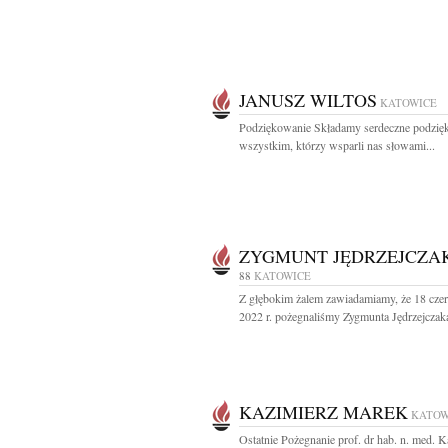
JANUSZ WILTOS
KATOWICE
Podziękowanie Składamy serdeczne podzię
wszystkim, którzy wsparli nas słowami...
ZYGMUNT JĘDRZEJCZA
88
KATOWICE
Z głębokim żalem zawiadamiamy, że 18 cze
2022 r. pożegnaliśmy Zygmunta Jędrzejczaka
KAZIMIERZ MAREK
KATOW
Ostatnie Pożegnanie prof. dr hab. n. med. K