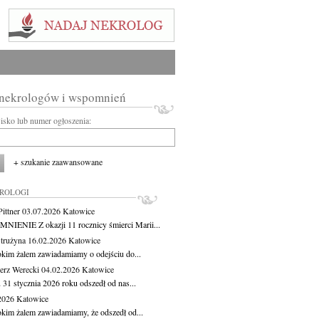
 nekrologów i wspomnień
wisko lub numer ogłoszenia:
+ szukanie zaawansowane
KROLOGI
ittner
03.07.2026
Katowice
IENIE Z okazji 11 rocznicy śmierci Marii...
Strużyna
16.02.2026
Katowice
okim żalem zawiadamiamy o odejściu do...
erz Werecki
04.02.2026
Katowice
 31 stycznia 2026 roku odszedł od nas...
.2026
Katowice
okim żalem zawiadamiamy, że odszedł od...