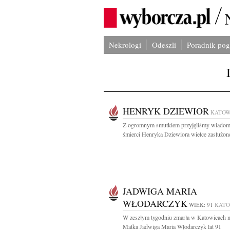
Nekrologi
Odeszli
Poradnik po
HENRYK DZIEWIOR
KATOW
Z ogromnym smutkiem przyjęliśmy wiadom
śmierci Henryka Dziewiora wielce zasłużone
JADWIGA MARIA
WŁODARCZYK
WIEK: 91
KATO
W zeszłym tygodniu zmarła w Katowicach 
Matka Jadwiga Maria Włodarczyk lat 91