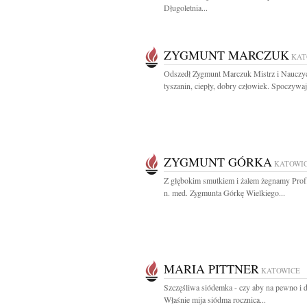
Długoletnia...
ZYGMUNT MARCZUK
KAT
Odszedł Zygmunt Marczuk Mistrz i Nauczyc
tyszanin, ciepły, dobry człowiek. Spoczywaj
ZYGMUNT GÓRKA
KATOWI
Z głębokim smutkiem i żalem żegnamy Prof.
n. med. Zygmunta Górkę Wielkiego...
MARIA PITTNER
KATOWICE
Szczęśliwa siódemka - czy aby na pewno i d
Właśnie mija siódma rocznica...