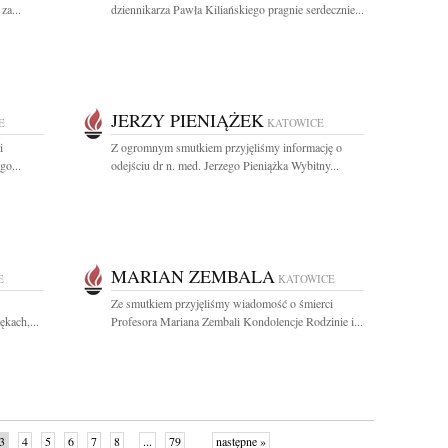
za...
dziennikarza Pawła Kiliańskiego pragnie serdecznie...
JERZY PIENIĄŻEK
E
KATOWICE
i
Z ogromnym smutkiem przyjęliśmy informację o
go...
odejściu dr n. med. Jerzego Pieniążka Wybitny...
MARIAN ZEMBALA
E
KATOWICE
Ze smutkiem przyjęliśmy wiadomość o śmierci
ękach,...
Profesora Mariana Zembali Kondolencje Rodzinie i...
3
4
5
6
7
8
...
79
następne »