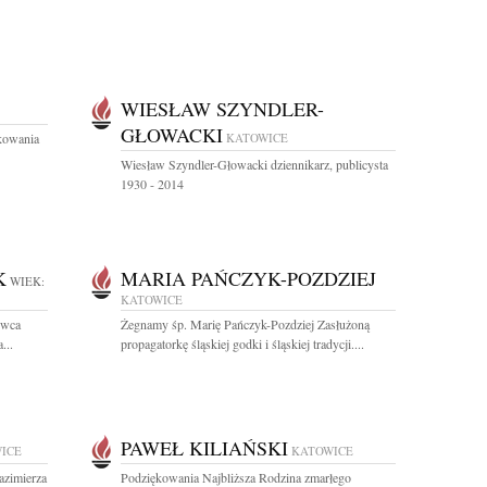
WIESŁAW SZYNDLER-
GŁOWACKI
kowania
KATOWICE
Wiesław Szyndler-Głowacki dziennikarz, publicysta
1930 - 2014
K
MARIA PAŃCZYK-POZDZIEJ
WIEK:
KATOWICE
rwca
Żegnamy śp. Marię Pańczyk-Pozdziej Zasłużoną
...
propagatorkę śląskiej godki i śląskiej tradycji....
PAWEŁ KILIAŃSKI
ICE
KATOWICE
azimierza
Podziękowania Najbliższa Rodzina zmarłego