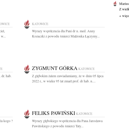
Marius
Z wiel
+ więc
OWICE
KATOWICE
iel,
Wyrazy współczucia dla Pani dr n. med. Anny
 w...
Kozaczki z powodu śmierci Małżonka Łączymy...
ZYGMUNT GÓRKA
CE
KATOWICE
 dr. hab.
Z głębokim żalem zawiadamiamy, że w dniu 05 lipca
2022 r., w wieku 95 lat zmarł prof. dr hab. n....
FELIKS PAWIŃSKI
KATOWICE
la kogo ?
Wyrazy głębokiego współczucia dla Pana Jarosława
Pawińskiego z powodu śmierci Taty...