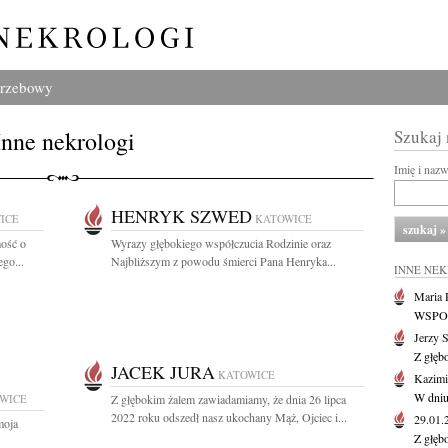
grzebowy
Inne nekrologi
Szukaj
Imię i naz
HENRYK SZWED
ICE
KATOWICE
ość o
Wyrazy głębokiego współczucia Rodzinie oraz
go...
Najbliższym z powodu śmierci Pana Henryka...
INNE NE
Maria P
WSPOMN
Jerzy 
Z głęb
JACEK JURA
KATOWICE
Kazimi
W dniu
WICE
Z głębokim żalem zawiadamiamy, że dnia 26 lipca
2022 roku odszedł nasz ukochany Mąż, Ojciec i...
29.01
moja
Z głęb