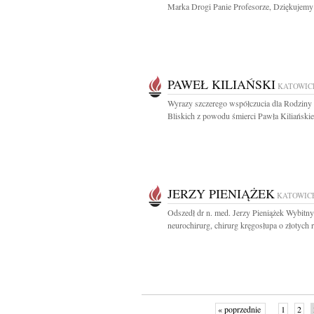
Marka Drogi Panie Profesorze, Dziękujemy 
PAWEŁ KILIAŃSKI
KATOWIC
Wyrazy szczerego współczucia dla Rodziny 
Bliskich z powodu śmierci Pawła Kiliańskie
JERZY PIENIĄŻEK
KATOWIC
Odszedł dr n. med. Jerzy Pieniążek Wybitny
neurochirurg, chirurg kręgosłupa o złotych r
« poprzednie
1
2