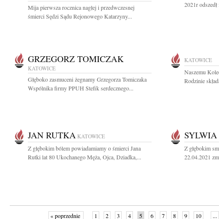
2021r odszedł 
Mija pierwsza rocznica nagłej i przedwczesnej
śmierci Sędzi Sądu Rejonowego Katarzyny...
GRZEGORZ TOMICZAK
KATOWICE
KATOWICE
Naszemu Koled
Głęboko zasmuceni żegnamy Grzegorza Tomiczaka
Rodzinie skład
Wspólnika firmy PPUH Stefik serdecznego...
JAN RUTKA
SYLWIA
KATOWICE
Z głębokim bólem powiadamiamy o śmierci Jana
Z głębokim sm
Rutki lat 80 Ukochanego Męża, Ojca, Dziadka,...
22.04.2021 zma
« poprzednie
1
2
3
4
5
6
7
8
9
10
...