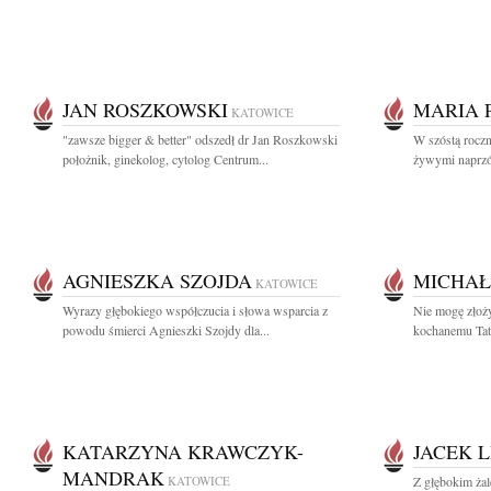
JAN ROSZKOWSKI
MARIA 
KATOWICE
"zawsze bigger & better" odszedł dr Jan Roszkowski
W szóstą roczni
położnik, ginekolog, cytolog Centrum...
żywymi naprzód
AGNIESZKA SZOJDA
MICHAŁ
KATOWICE
Wyrazy głębokiego współczucia i słowa wsparcia z
Nie mogę złoż
powodu śmierci Agnieszki Szojdy dla...
kochanemu Tat
KATARZYNA KRAWCZYK-
JACEK L
MANDRAK
KATOWICE
Z głębokim ża