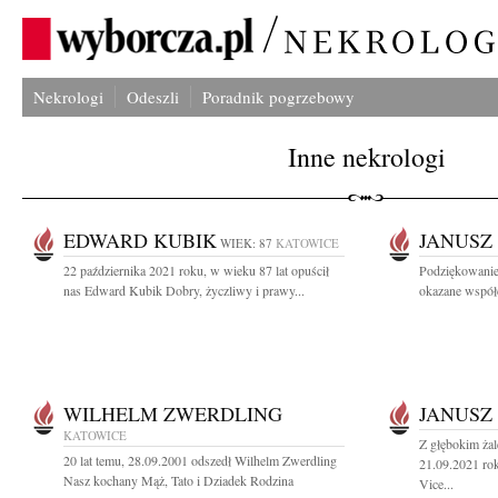
Nekrologi
Odeszli
Poradnik pogrzebowy
Inne nekrologi
EDWARD KUBIK
JANUSZ
WIEK: 87
KATOWICE
22 października 2021 roku, w wieku 87 lat opuścił
Podziękowanie
nas Edward Kubik Dobry, życzliwy i prawy...
okazane współc
WILHELM ZWERDLING
JANUSZ
KATOWICE
Z głębokim ża
20 lat temu, 28.09.2001 odszedł Wilhelm Zwerdling
21.09.2021 rok
Nasz kochany Mąż, Tato i Dziadek Rodzina
Vice...