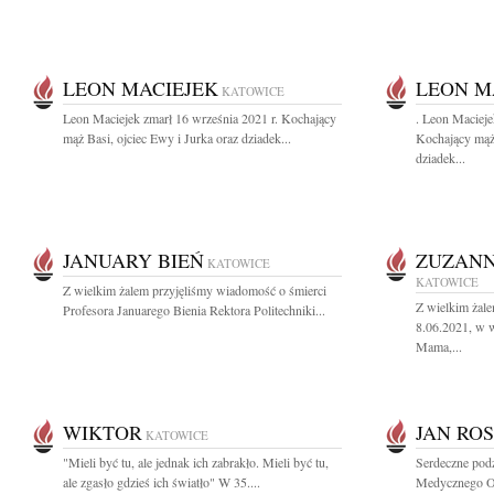
LEON MACIEJEK
LEON M
KATOWICE
Leon Maciejek zmarł 16 września 2021 r. Kochający
. Leon Macieje
mąż Basi, ojciec Ewy i Jurka oraz dziadek...
Kochający mąż 
dziadek...
JANUARY BIEŃ
ZUZANN
KATOWICE
KATOWICE
Z wielkim żalem przyjęliśmy wiadomość o śmierci
Z wielkim żal
Profesora Januarego Bienia Rektora Politechniki...
8.06.2021, w w
Mama,...
WIKTOR
JAN RO
KATOWICE
"Mieli być tu, ale jednak ich zabrakło. Mieli być tu,
Serdeczne podz
ale zgasło gdzieś ich światło" W 35....
Medycznego Odd