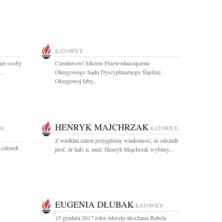
KATOWICE
tner osoby
Czesławowi Sikorze Przewodniczącemu
...
Okręgowego Sądu Dyscyplinarnego Śląskiej
Okręgowej Izby...
HENRYK MAJCHRZAK
91
KATOWICE
Z wielkim żalem przyjęliśmy wiadomość, że odszedł
 członek
prof. dr hab. n. med. Henryk Majchrzak wybitny...
EUGENIA DŁUBAK
KATOWICE
E
15 grudnia 2017 roku odeszła ukochana Babcia