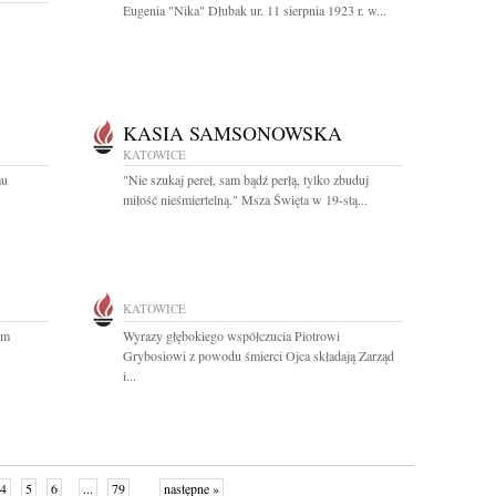
Eugenia "Nika" Dłubak ur. 11 sierpnia 1923 r. w...
KASIA SAMSONOWSKA
KATOWICE
mu
"Nie szukaj pereł, sam bądź perłą, tylko zbuduj
miłość nieśmiertelną." Msza Święta w 19-stą...
KATOWICE
im
Wyrazy głębokiego współczucia Piotrowi
Grybosiowi z powodu śmierci Ojca składają Zarząd
i...
4
5
6
...
79
następne »