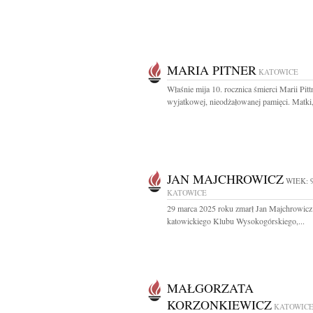
MARIA PITNER
KATOWICE
Właśnie mija 10. rocznica śmierci Marii Pit
wyjatkowej, nieodżałowanej pamięci. Matki,
JAN MAJCHROWICZ
WIEK: 
KATOWICE
29 marca 2025 roku zmarł Jan Majchrowicz
katowickiego Klubu Wysokogórskiego,...
MAŁGORZATA
KORZONKIEWICZ
KATOWIC