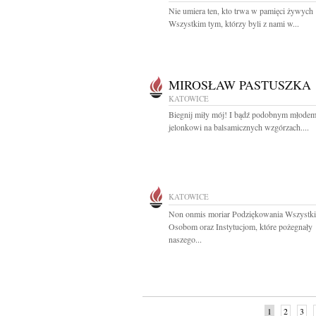
Nie umiera ten, kto trwa w pamięci żywych
Wszystkim tym, którzy byli z nami w...
MIROSŁAW PASTUSZKA
KATOWICE
Biegnij miły mój! I bądź podobnym młode
jelonkowi na balsamicznych wzgórzach....
KATOWICE
Non onmis moriar Podziękowania Wszystk
Osobom oraz Instytucjom, które pożegnały
naszego...
1
2
3