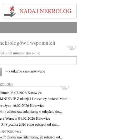
 nekrologów i wspomnień
wisko lub numer ogłoszenia:
+ szukanie zaawansowane
KROLOGI
ittner
03.07.2026
Katowice
IENIE Z okazji 11 rocznicy śmierci Marii...
Strużyna
16.02.2026
Katowice
okim żalem zawiadamiamy o odejściu do...
erz Werecki
04.02.2026
Katowice
 31 stycznia 2026 roku odszedł od nas...
.2026
Katowice
okim żalem zawiadamiamy, że odszedł od...