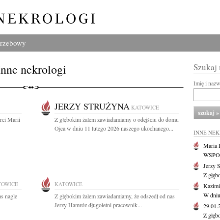
grzebowy
Inne nekrologi
Szukaj
Imię i naz
JERZY STRUŻYNA
KATOWICE
ci Marii
Z głębokim żalem zawiadamiamy o odejściu do domu
Ojca w dniu 11 lutego 2026 naszego ukochanego...
INNE NE
Maria P
WSPOMN
Jerzy 
Z głęb
TOWICE
KATOWICE
Kazimi
W dniu
as nagle
Z głębokim żalem zawiadamiamy, że odszedł od nas
Jerzy Hamróz długoletni pracownik...
29.01
Z głęb