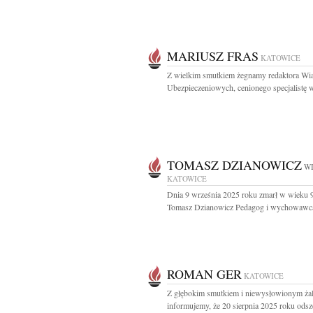
MARIUSZ FRAS
KATOWICE
Z wielkim smutkiem żegnamy redaktora Wi
Ubezpieczeniowych, cenionego specjalistę w
TOMASZ DZIANOWICZ
WI
KATOWICE
Dnia 9 września 2025 roku zmarł w wieku 9
Tomasz Dzianowicz Pedagog i wychowawca
ROMAN GER
KATOWICE
Z głębokim smutkiem i niewysłowionym ża
informujemy, że 20 sierpnia 2025 roku odsze