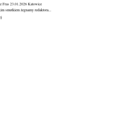
z Fras
23.01.2026
Katowice
kim smutkiem żegnamy redaktora...
ej