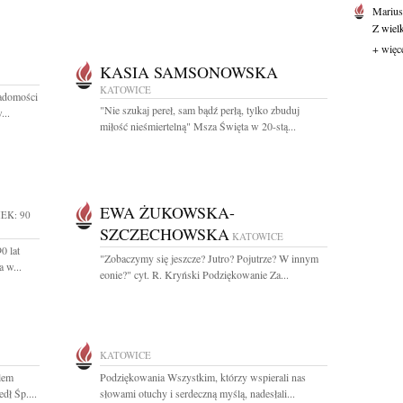
Marius
Z wiel
+ więc
KASIA SAMSONOWSKA
KATOWICE
adomości
"Nie szukaj pereł, sam bądź perłą, tylko zbuduj
...
miłość nieśmiertelną" Msza Święta w 20-stą...
EWA ŻUKOWSKA-
EK: 90
SZCZECHOWSKA
KATOWICE
0 lat
"Zobaczymy się jeszcze? Jutro? Pojutrze? W innym
 w...
eonie?" cyt. R. Kryński Podziękowanie Za...
KATOWICE
lem
Podziękowania Wszystkim, którzy wspierali nas
dł Śp....
słowami otuchy i serdeczną myślą, nadesłali...