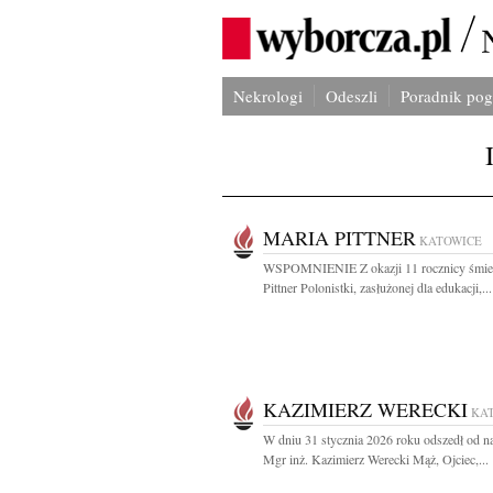
Nekrologi
Odeszli
Poradnik po
MARIA PITTNER
KATOWICE
WSPOMNIENIE Z okazji 11 rocznicy śmier
Pittner Polonistki, zasłużonej dla edukacji,...
KAZIMIERZ WERECKI
KA
W dniu 31 stycznia 2026 roku odszedł od n
Mgr inż. Kazimierz Werecki Mąż, Ojciec,...