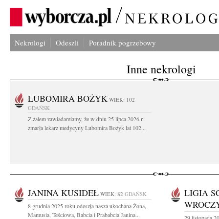
Nekrologi
Odeszli
Poradnik pogrzebowy
Inne nekrologi
LUBOMIRA BOŻYK
WIEK: 102
GDAŃSK
Z żalem zawiadamiamy, że w dniu 25 lipca 2026 r.
zmarła lekarz medycyny Lubomira Bożyk lat 102...
JANINA KUSIDEŁ
LIGIA S
WIEK: 82
GDAŃSK
WROCZ
8 grudnia 2025 roku odeszła nasza ukochana Żona,
Mamusia, Teściowa, Babcia i Prababcia Janina...
29 listopada 2