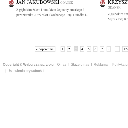
JAN JAKUBOWSKI
KRZYSZ
GDAŃSK
GDAŃSK
Z głębokim żalem i smutkiem żegnamy zmarłego 3
Z głębokim sm
października 2025 roku ukochanego Tatę, Dziadka i...
Męża i Tatę Kr
« poprzednie
1
2
3
4
5
6
7
8
...
17
Copyright © Wyborcza sp. z o.o.
O nas
Staże u nas
Reklama
Polityka 
Ustawienia prywatności