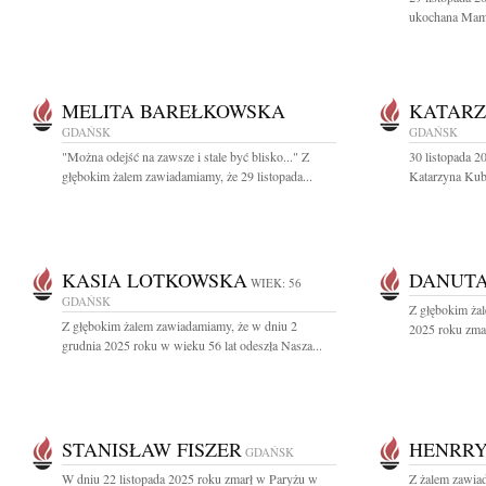
ukochana Mama,
MELITA BAREŁKOWSKA
KATARZ
GDAŃSK
GDAŃSK
"Można odejść na zawsze i stale być blisko..." Z
30 listopada 2
głębokim żalem zawiadamiamy, że 29 listopada...
Katarzyna Kubal
KASIA LOTKOWSKA
DANUTA
WIEK: 56
GDAŃSK
Z głębokim żal
Z głębokim żalem zawiadamiamy, że w dniu 2
2025 roku zmar
grudnia 2025 roku w wieku 56 lat odeszła Nasza...
STANISŁAW FISZER
HENRR
GDAŃSK
W dniu 22 listopada 2025 roku zmarł w Paryżu w
Z żalem zawiad