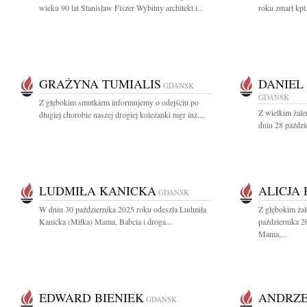
wieku 90 lat Stanisław Fiszer Wybitny architekt i...
roku zmarł kpt
GRAŻYNA TUMIALIS
DANIEL
GDAŃSK
GDAŃSK
Z głębokim smutkiem informujemy o odejściu po
Z wielkim żal
długiej chorobie naszej drogiej koleżanki mgr inż....
dniu 28 paździ
LUDMIŁA KANICKA
ALICJA
GDAŃSK
W dniu 30 października 2025 roku odeszła Ludmiła
Z głębokim ża
Kanicka (Miłka) Mama, Babcia i droga...
października 2
Mama,...
EDWARD BIENIEK
ANDRZE
GDAŃSK