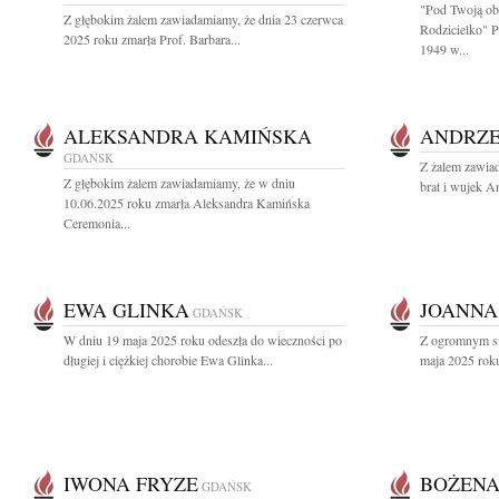
"Pod Twoją ob
Z głębokim żalem zawiadamiamy, że dnia 23 czerwca
Rodzicielko" 
2025 roku zmarła Prof. Barbara...
1949 w...
ALEKSANDRA KAMIŃSKA
ANDRZE
GDAŃSK
Z żalem zawia
Z głębokim żalem zawiadamiamy, że w dniu
brat i wujek A
10.06.2025 roku zmarła Aleksandra Kamińska
Ceremonia...
EWA GLINKA
JOANNA
GDAŃSK
W dniu 19 maja 2025 roku odeszła do wieczności po
Z ogromnym sm
długiej i ciężkiej chorobie Ewa Glinka...
maja 2025 roku
IWONA FRYZE
BOŻENA
GDAŃSK