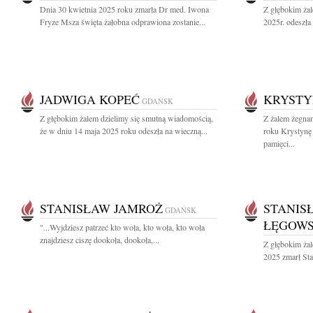
Dnia 30 kwietnia 2025 roku zmarła Dr med. Iwona
Z głębokim ża
Fryze Msza święta żałobna odprawiona zostanie...
2025r. odeszła
JADWIGA KOPEĆ
KRYSTY
GDAŃSK
Z głębokim żalem dzielimy się smutną wiadomością,
Z żalem żegna
że w dniu 14 maja 2025 roku odeszła na wieczną...
roku Krystynę
pamięci...
STANISŁAW JAMROŻ
STANIS
GDAŃSK
ŁĘGOWS
"...Wyjdziesz patrzeć kto woła, kto woła, kto woła
znajdziesz ciszę dookoła, dookoła,...
Z głębokim żal
2025 zmarł Sta