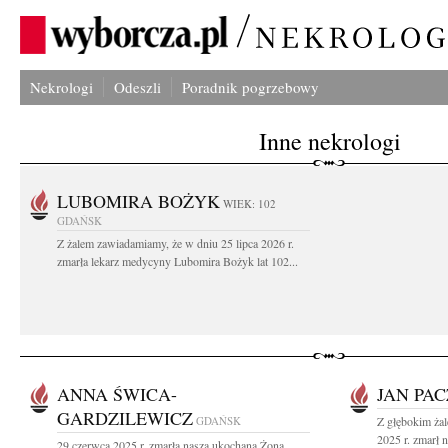
Nekrologi
Odeszli
Poradnik pogrzebowy
Inne nekrologi
LUBOMIRA BOŻYK
WIEK: 102
GDAŃSK
Z żalem zawiadamiamy, że w dniu 25 lipca 2026 r.
zmarła lekarz medycyny Lubomira Bożyk lat 102...
ANNA ŚWICA-
JAN PA
GARDZILEWICZ
GDAŃSK
Z głębokim ża
2025 r. zmarł 
29 czerwca 2025 r. zmarła nasza ukochana Żona,