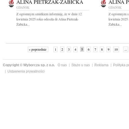
ALINA PIETRZAK-ŻABICKA
ALINA 
GDAŃSK
GDAŃSK
Z ogromnym smutkiem informuję, że w dniu 12
Z ogromnym sm
kwietnia 2025 roku odeszła dr Alina Pietrzak-
kwietnia 2025 
Żabicka...
Żabicka...
« poprzednie
1
2
3
4
5
6
7
8
9
10
...
Copyright © Wyborcza sp. z o.o.
O nas
Staże u nas
Reklama
Polityka 
Ustawienia prywatności