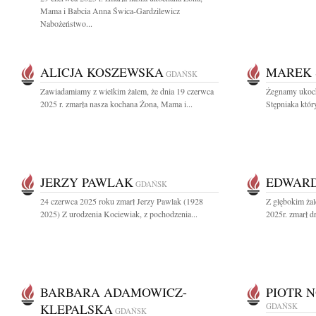
Mama i Babcia Anna Świca-Gardzilewicz
Nabożeństwo...
ALICJA KOSZEWSKA
MAREK 
GDAŃSK
Zawiadamiamy z wielkim żalem, że dnia 19 czerwca
Żegnamy ukoch
2025 r. zmarła nasza kochana Żona, Mama i...
Stępniaka któr
JERZY PAWLAK
EDWARD
GDAŃSK
24 czerwca 2025 roku zmarł Jerzy Pawlak (1928
Z głębokim ża
2025) Z urodzenia Kociewiak, z pochodzenia...
2025r. zmarł d
BARBARA ADAMOWICZ-
PIOTR 
KLEPALSKA
GDAŃSK
GDAŃSK