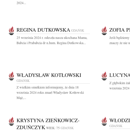
2024...
REGINA DUTKOWSKA
ZOFIA 
GDAŃSK
25 września 2024 r. odeszła nasza ukochana Mama,
Jeśli będziemy
Babcia i Prababcia dr n.hum. Regina Dutkowska...
znaczy że nie 
WŁADYSŁAW KOTŁOWSKI
LUCYN
GDAŃSK
Z głębokim ża
Z wielkim smutkiem informujemy, że dnia 18
września 2024 
września 2024 roku zmarł Władysław Kotłowski
Mąż,...
KRYSTYNA ZIEŃKOWICZ-
WŁODZI
ZDUŃCZYK
GDAŃSK
WIEK: 75
GDAŃSK