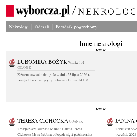
Nekrologi
Odeszli
Poradnik pogrzebowy
Inne nekrologi
LUBOMIRA BOŻYK
WIEK: 102
GDAŃSK
Z żalem zawiadamiamy, że w dniu 25 lipca 2026 r.
zmarła lekarz medycyny Lubomira Bożyk lat 102...
TERESA CICHOCKA
JANINA
GDAŃSK
Zmarła nasza kochana Mama i Babcia Teresa
Z wielkim ból
Cichocka Msza żałobna odbędzie się 2 pażdziernika
wzreśnia 2024 