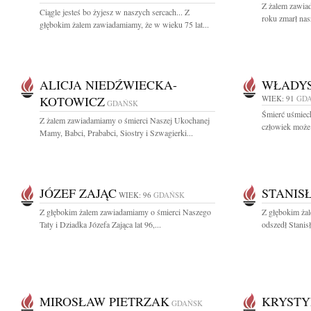
Z żalem zawiad
Ciągle jesteś bo żyjesz w naszych sercach... Z
roku zmarł nas
głębokim żalem zawiadamiamy, że w wieku 75 lat...
ALICJA NIEDŹWIECKA-
WŁADY
KOTOWICZ
WIEK: 91
GD
GDAŃSK
Śmierć uśmiech
Z żalem zawiadamiamy o śmierci Naszej Ukochanej
człowiek może 
Mamy, Babci, Prababci, Siostry i Szwagierki...
JÓZEF ZAJĄC
STANIS
WIEK: 96
GDAŃSK
Z głębokim żalem zawiadamiamy o śmierci Naszego
Z głębokim żal
Taty i Dziadka Józefa Zająca lat 96,...
odszedł Stanis
MIROSŁAW PIETRZAK
KRYSTY
GDAŃSK