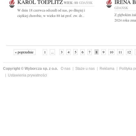
KAROL TOEPLITZ
IRENA 
WIEK: 88
GDAŃSK
GDAŃSK
W dniu 18 czerwca odszedł od nas, po długiej i
Z głębokim ża
ciężkiej chorobie, w wieku 88 lat prof. zw. dr...
2024 roku zmar
« poprzednie
1
...
3
4
5
6
7
8
9
10
11
12
Copyright © Wyborcza sp. z o.o.
O nas
Staże u nas
Reklama
Polityka 
Ustawienia prywatności