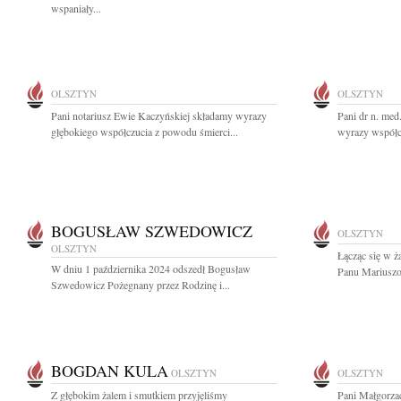
wspaniały...
OLSZTYN
OLSZTYN
Pani notariusz Ewie Kaczyńskiej składamy wyrazy
Pani dr n. med
głębokiego współczucia z powodu śmierci...
wyrazy współc
BOGUSŁAW SZWEDOWICZ
OLSZTYN
OLSZTYN
Łącząc się w ż
W dniu 1 października 2024 odszedł Bogusław
Panu Mariuszo
Szwedowicz Pożegnany przez Rodzinę i...
BOGDAN KULA
OLSZTYN
OLSZTYN
Z głębokim żalem i smutkiem przyjęliśmy
Pani Małgorzac