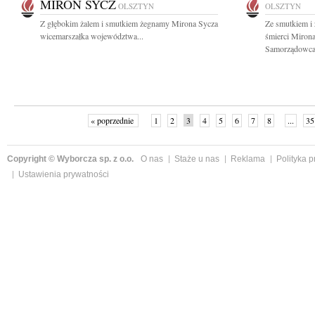
MIRON SYCZ
OLSZTYN
OLSZTYN
Z głębokim żalem i smutkiem żegnamy Mirona Sycza
Ze smutkiem i
wicemarszałka województwa...
śmierci Mirona
Samorządowca,
« poprzednie
1
2
3
4
5
6
7
8
...
35
Copyright © Wyborcza sp. z o.o.
O nas
Staże u nas
Reklama
Polityka 
Ustawienia prywatności