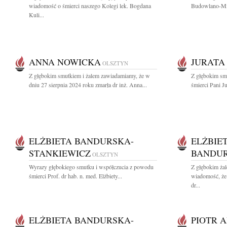
wiadomość o śmierci naszego Kolegi lek. Bogdana
Budowlano-Mie
Kuli...
ANNA NOWICKA
JURATA
OLSZTYN
Z głębokim smutkiem i żalem zawiadamiamy, że w
Z głębokim sm
dniu 27 sierpnia 2024 roku zmarła dr inż. Anna...
śmierci Pani J
ELŻBIETA BANDURSKA-
ELŻBIE
STANKIEWICZ
BANDUR
OLSZTYN
Wyrazy głębokiego smutku i współczucia z powodu
Z głębokim żal
śmierci Prof. dr hab. n. med. Elżbiety...
wiadomość, że 
dr...
ELŻBIETA BANDURSKA-
PIOTR 