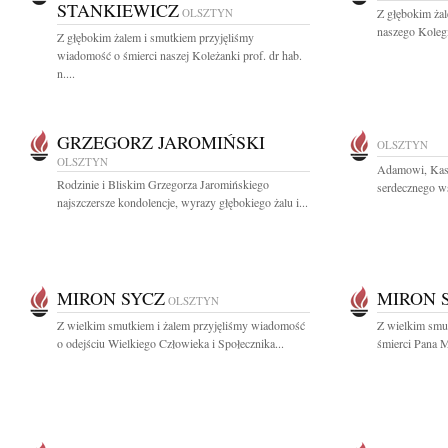
STANKIEWICZ
OLSZTYN
Z głębokim ża
naszego Kolegi
Z głębokim żalem i smutkiem przyjęliśmy
wiadomość o śmierci naszej Koleżanki prof. dr hab.
n....
GRZEGORZ JAROMIŃSKI
OLSZTYN
OLSZTYN
Adamowi, Kasi
Rodzinie i Bliskim Grzegorza Jaromińskiego
serdecznego ws
najszczersze kondolencje, wyrazy głębokiego żalu i...
MIRON SYCZ
MIRON 
OLSZTYN
Z wielkim smutkiem i żalem przyjęliśmy wiadomość
Z wielkim smu
o odejściu Wielkiego Człowieka i Społecznika...
śmierci Pana M