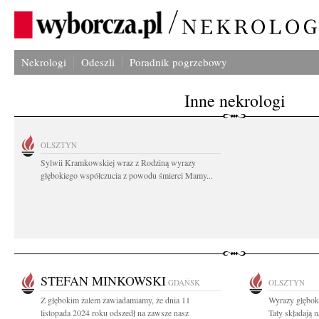
Nekrologi
Odeszli
Poradnik pogrzebowy
Inne nekrologi
OLSZTYN
Sylwii Kramkowskiej wraz z Rodziną wyrazy
głębokiego współczucia z powodu śmierci Mamy...
STEFAN MINKOWSKI
GDAŃSK
OLSZTYN
Z głębokim żalem zawiadamiamy, że dnia 11
Wyrazy głębok
listopada 2024 roku odszedł na zawsze nasz
Taty składają 